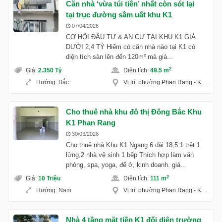
Căn nhà ‘vừa túi tiền’ nhất còn sót lại
tại trục đường sầm uất khu K1
07/04/2026
CƠ HỘI ĐẦU TƯ & AN CƯ TẠI KHU K1 GIÁ
DƯỚI 2,4 TỶ Hiếm có căn nhà nào tại K1 có
diện tích sàn lên đến 120m² mà giá...
2
Giá
:
2.350 Tỷ
Diện tích
:
49.5 m
Hướng
:
Bắc
Vị trí
:
phường Phan Rang
-
Khánh Hoà
Cho thuê nhà khu đô thị Đông Bắc Khu
K1 Phan Rang
30/03/2026
Cho thuê nhà Khu K1 Ngang 6 dài 18,5 1 trệt 1
lửng,2 nhà vệ sinh 1 bếp Thích hợp làm văn
phòng, spa, yoga, để ở, kinh doanh. giá...
2
Giá
:
10 Triệu
Diện tích
:
111 m
Hướng
:
Nam
Vị trí
:
phường Phan Rang
-
Khánh Hoà
Nhà 4 tầng mặt tiền K1 đối diện trường