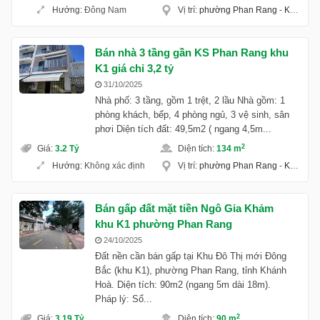
Hướng
:
Đông Nam
Vị trí
:
phường Phan Rang
-
Khánh Hoà
Bán nhà 3 tầng gần KS Phan Rang khu
K1 giá chỉ 3,2 tỷ
31/10/2025
Nhà phố: 3 tầng, gồm 1 trệt, 2 lầu Nhà gồm: 1
phòng khách, bếp, 4 phòng ngủ, 3 vệ sinh, sân
phơi Diện tích đất: 49,5m2 ( ngang 4,5m...
2
Giá
:
3.2 Tỷ
Diện tích
:
134 m
Hướng
:
Không xác định
Vị trí
:
phường Phan Rang
-
Khánh Hoà
Bán gấp đất mặt tiền Ngô Gia Khảm
khu K1 phường Phan Rang
24/10/2025
Đất nền cần bán gấp tại Khu Đô Thị mới Đông
Bắc (khu K1), phường Phan Rang, tỉnh Khánh
Hoà. Diện tích: 90m2 (ngang 5m dài 18m).
Pháp lý: Sổ...
2
Giá
:
3.19 Tỷ
Diện tích
:
90 m