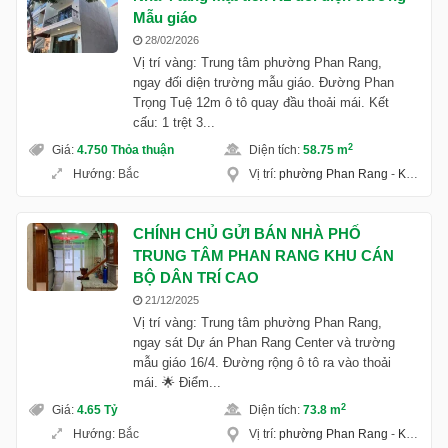
Mẫu giáo
28/02/2026
Vị trí vàng: Trung tâm phường Phan Rang,
ngay đối diện trường mẫu giáo. Đường Phan
Trọng Tuệ 12m ô tô quay đầu thoải mái. Kết
cấu: 1 trệt 3...
2
Giá
:
4.750 Thỏa thuận
Diện tích
:
58.75 m
Hướng
:
Bắc
Vị trí
:
phường Phan Rang
-
Khánh Hoà
CHÍNH CHỦ GỬI BÁN NHÀ PHỐ
TRUNG TÂM PHAN RANG KHU CÁN
BỘ DÂN TRÍ CAO
21/12/2025
Vị trí vàng: Trung tâm phường Phan Rang,
ngay sát Dự án Phan Rang Center và trường
mẫu giáo 16/4. Đường rộng ô tô ra vào thoải
mái. 🌟 Điểm...
2
Giá
:
4.65 Tỷ
Diện tích
:
73.8 m
Hướng
:
Bắc
Vị trí
:
phường Phan Rang
-
Khánh Hoà