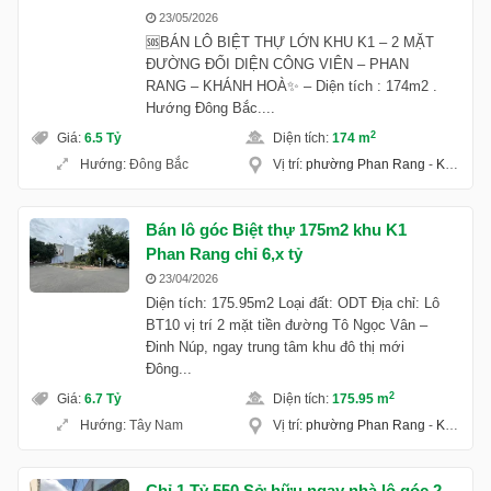
23/05/2026
🆘BÁN LÔ BIỆT THỰ LỚN KHU K1 – 2 MẶT
ĐƯỜNG ĐỐI DIỆN CÔNG VIÊN – PHAN
RANG – KHÁNH HOÀ✨ – Diện tích : 174m2 .
Hướng Đông Bắc....
2
Giá
:
6.5 Tỷ
Diện tích
:
174 m
Hướng
:
Đông Bắc
Vị trí
:
phường Phan Rang
-
Khánh Hoà
Bán lô góc Biệt thự 175m2 khu K1
Phan Rang chỉ 6,x tỷ
23/04/2026
Diện tích: 175.95m2 Loại đất: ODT Địa chỉ: Lô
BT10 vị trí 2 mặt tiền đường Tô Ngọc Vân –
Đinh Núp, ngay trung tâm khu đô thị mới
Đông...
2
Giá
:
6.7 Tỷ
Diện tích
:
175.95 m
Hướng
:
Tây Nam
Vị trí
:
phường Phan Rang
-
Khánh Hoà
Chỉ 1 Tỷ 550 Sở hữu ngay nhà lô góc 2