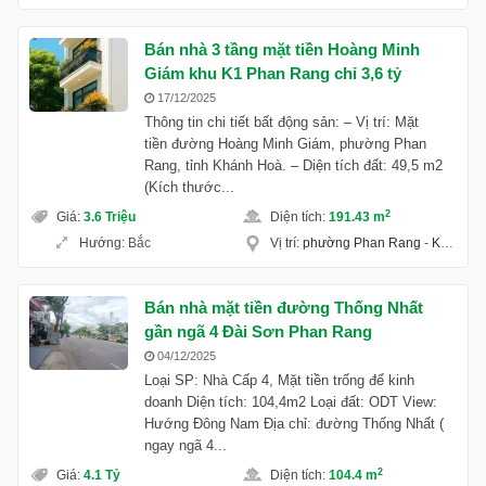
Bán nhà 3 tầng mặt tiền Hoàng Minh
Giám khu K1 Phan Rang chỉ 3,6 tỷ
17/12/2025
Thông tin chi tiết bất động sản: – Vị trí: Mặt
tiền đường Hoàng Minh Giám, phường Phan
Rang, tỉnh Khánh Hoà. – Diện tích đất: 49,5 m2
(Kích thước...
2
Giá
:
3.6 Triệu
Diện tích
:
191.43 m
Hướng
:
Bắc
Vị trí
:
phường Phan Rang
-
Khánh Hoà
Bán nhà mặt tiền đường Thống Nhất
gần ngã 4 Đài Sơn Phan Rang
04/12/2025
Loại SP: Nhà Cấp 4, Mặt tiền trống để kinh
doanh Diện tích: 104,4m2 Loại đất: ODT View:
Hướng Đông Nam Địa chỉ: đường Thống Nhất (
ngay ngã 4...
2
Giá
:
4.1 Tỷ
Diện tích
:
104.4 m