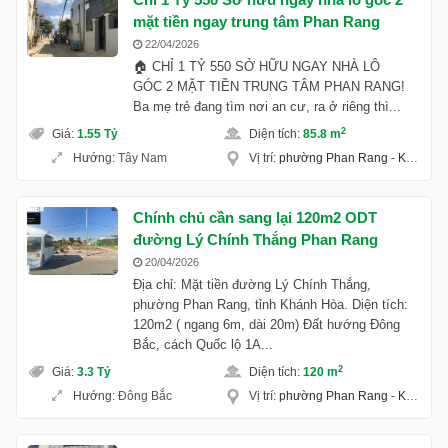
mặt tiền ngay trung tâm Phan Rang
22/04/2026
🏠 CHỈ 1 TỶ 550 SỞ HỮU NGAY NHÀ LÔ
GÓC 2 MẶT TIỀN TRUNG TÂM PHAN RANG!
Ba mẹ trẻ đang tìm nơi an cư, ra ở riêng thì...
2
Giá
:
1.55 Tỷ
Diện tích
:
85.8 m
Hướng
:
Tây Nam
Vị trí
:
phường Phan Rang
-
Khánh Hoà
Chính chủ cần sang lại 120m2 ODT
đường Lý Chính Thắng Phan Rang
20/04/2026
Địa chỉ: Mặt tiền đường Lý Chính Thắng,
phường Phan Rang, tỉnh Khánh Hòa. Diện tích:
120m2 ( ngang 6m, dài 20m) Đất hướng Đông
Bắc, cách Quốc lộ 1A...
2
Giá
:
3.3 Tỷ
Diện tích
:
120 m
Hướng
:
Đông Bắc
Vị trí
:
phường Phan Rang
-
Khánh Hoà