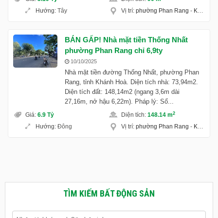
Hướng
:
Tây
Vị trí
:
phường Phan Rang
-
Khánh Hoà
BÁN GẤP! Nhà mặt tiền Thống Nhất
phường Phan Rang chỉ 6,9ty
10/10/2025
Nhà mặt tiền đường Thống Nhất, phường Phan
Rang, tỉnh Khánh Hoà. Diện tích nhà: 73,94m2.
Diện tích đất: 148,14m2 (ngang 3,6m dài
27,16m, nở hậu 6,22m). Pháp lý: Sổ...
2
Giá
:
6.9 Tỷ
Diện tích
:
148.14 m
Hướng
:
Đông
Vị trí
:
phường Phan Rang
-
Khánh Hoà
TÌM KIẾM BẤT ĐỘNG SẢN