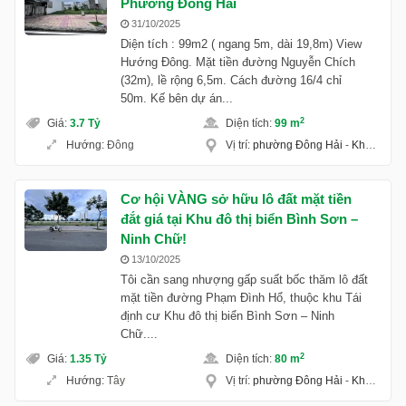
Phường Đông Hải
31/10/2025
Diện tích : 99m2 ( ngang 5m, dài 19,8m) View
Hướng Đông. Mặt tiền đường Nguyễn Chích
(32m), lề rộng 6,5m. Cách đường 16/4 chỉ
50m. Kế bên dự án...
2
Giá
:
3.7 Tỷ
Diện tích
:
99 m
Hướng
:
Đông
Vị trí
:
phường Đông Hải
-
Khánh Hoà
Cơ hội VÀNG sở hữu lô đất mặt tiền
đắt giá tại Khu đô thị biển Bình Sơn –
Ninh Chữ!
13/10/2025
Tôi cần sang nhượng gấp suất bốc thăm lô đất
mặt tiền đường Phạm Đình Hổ, thuộc khu Tái
định cư Khu đô thị biển Bình Sơn – Ninh
Chữ....
2
Giá
:
1.35 Tỷ
Diện tích
:
80 m
Hướng
:
Tây
Vị trí
:
phường Đông Hải
-
Khánh Hoà