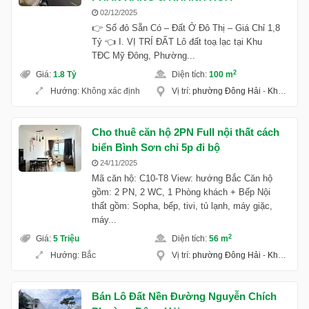
02/12/2025
👉 Sổ đỏ Sẵn Có – Đất Ở Đô Thị – Giá Chỉ 1,8
Tỷ 👈 I. VỊ TRÍ ĐẤT Lô đất toạ lạc tại Khu
TĐC Mỹ Đông, Phường...
2
Giá
:
1.8 Tỷ
Diện tích
:
100 m
Hướng
:
Không xác định
Vị trí
:
phường Đông Hải
-
Khánh Hoà
Cho thuê căn hộ 2PN Full nội thất cách
biển Bình Sơn chỉ 5p đi bộ
24/11/2025
Mã căn hộ: C10-T8 View: hướng Bắc Căn hộ
gồm: 2 PN, 2 WC, 1 Phòng khách + Bếp Nội
thất gồm: Sopha, bếp, tivi, tủ lạnh, máy giặc,
máy...
2
Giá
:
5 Triệu
Diện tích
:
56 m
Hướng
:
Bắc
Vị trí
:
phường Đông Hải
-
Khánh Hoà
Bán Lô Đất Nền Đường Nguyễn Chích