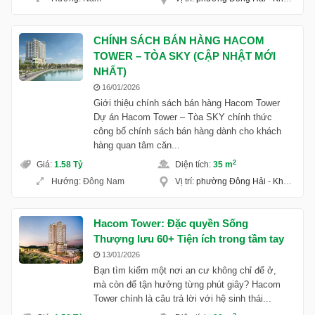
CHÍNH SÁCH BÁN HÀNG HACOM
TOWER – TÒA SKY (CẬP NHẬT MỚI
NHẤT)
16/01/2026
Giới thiệu chính sách bán hàng Hacom Tower
Dự án Hacom Tower – Tòa SKY chính thức
công bố chính sách bán hàng dành cho khách
hàng quan tâm căn...
2
Giá
:
1.58 Tỷ
Diện tích
:
35 m
Hướng
:
Đông Nam
Vị trí
:
phường Đông Hải
-
Khánh Hoà
Hacom Tower: Đặc quyền Sống
Thượng lưu 60+ Tiện ích trong tầm tay
13/01/2026
Bạn tìm kiếm một nơi an cư không chỉ để ở,
mà còn để tận hưởng từng phút giây? Hacom
Tower chính là câu trả lời với hệ sinh thái...