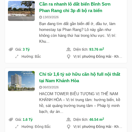
Cần ra nhanh lô đất biển Bình Sơn
Phan Rang chỉ 3p đi bộ ra biển
13/03/2026
Bạn đang tìm đất gần biển để ở, đầu tư, làm
homestay tại Phan Rang? Lô này gần như
không còn hàng thứ hai trong khu vực. Vị trí:
Khu...
2
Giá
:
3 Tỷ
Diện tích
:
93.76 m
Hướng
:
Bắc
Vị trí
:
phường Đông Hải
-
Khánh Hoà
Chỉ từ 1,6 tỷ sở hữu căn hộ full nội thất
tại Nam Khánh Hòa
06/03/2026
HACOM TOWER BIỂU TƯỢNG VỊ THẾ NAM
KHÁNH HÒA – Vị trí trung tâm: hướng biển, kề
hồ, sát quảng trường trung tâm – Pháp lý minh
bạch, dự án...
2
Giá
:
1.6 Tỷ
Diện tích
:
46.54 m
Hướng
:
Đông Bắc
Vị trí
:
phường Đông Hải
-
Khánh Hoà