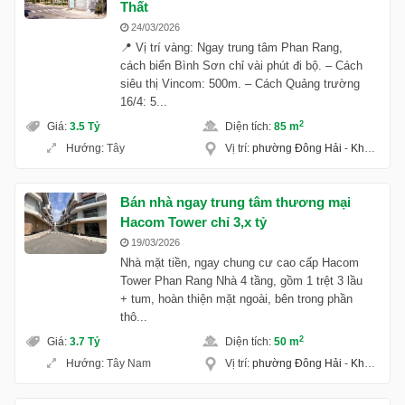
Thất
24/03/2026
📍 Vị trí vàng: Ngay trung tâm Phan Rang,
cách biển Bình Sơn chỉ vài phút đi bộ. – Cách
siêu thị Vincom: 500m. – Cách Quảng trường
16/4: 5...
2
Giá
:
3.5 Tỷ
Diện tích
:
85 m
Hướng
:
Tây
Vị trí
:
phường Đông Hải
-
Khánh Hoà
Bán nhà ngay trung tâm thương mại
Hacom Tower chỉ 3,x tỷ
19/03/2026
Nhà mặt tiền, ngay chung cư cao cấp Hacom
Tower Phan Rang Nhà 4 tầng, gồm 1 trệt 3 lầu
+ tum, hoàn thiện mặt ngoài, bên trong phần
thô...
2
Giá
:
3.7 Tỷ
Diện tích
:
50 m
Hướng
:
Tây Nam
Vị trí
:
phường Đông Hải
-
Khánh Hoà