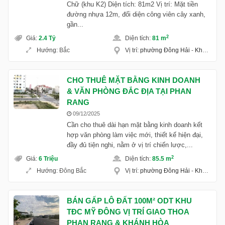
Chữ (khu K2) Diện tích: 81m2 Vị trí: Mặt tiền
đường nhựa 12m, đối diện công viên cây xanh,
gần...
2
Giá
:
2.4 Tỷ
Diện tích
:
81 m
Hướng
:
Bắc
Vị trí
:
phường Đông Hải
-
Khánh Hoà
CHO THUÊ MẶT BẰNG KINH DOANH
& VĂN PHÒNG ĐẮC ĐỊA TẠI PHAN
RANG
09/12/2025
Cần cho thuê dài hạn mặt bằng kinh doanh kết
hợp văn phòng làm việc mới, thiết kế hiện đại,
đầy đủ tiện nghi, nằm ở vị trí chiến lược,...
2
Giá
:
6 Triệu
Diện tích
:
85.5 m
Hướng
:
Đông Bắc
Vị trí
:
phường Đông Hải
-
Khánh Hoà
BÁN GẤP LÔ ĐẤT 100M² ODT KHU
TĐC MỸ ĐÔNG VỊ TRÍ GIAO THOA
PHAN RANG & KHÁNH HÒA