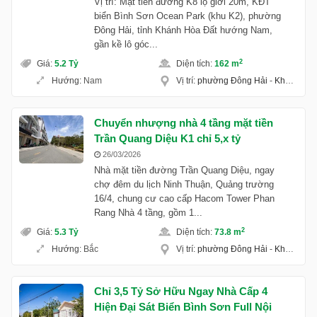
Vị trí: Mặt tiền đường K8 lộ giới 20m, KĐT
biển Bình Sơn Ocean Park (khu K2), phường
Đông Hải, tỉnh Khánh Hòa Đất hướng Nam,
gần kề lô góc...
2
Giá
:
5.2 Tỷ
Diện tích
:
162 m
Hướng
:
Nam
Vị trí
:
phường Đông Hải
-
Khánh Hoà
Chuyển nhượng nhà 4 tầng mặt tiền
Trần Quang Diệu K1 chỉ 5,x tỷ
26/03/2026
Nhà mặt tiền đường Trần Quang Diệu, ngay
chợ đêm du lịch Ninh Thuận, Quảng trường
16/4, chung cư cao cấp Hacom Tower Phan
Rang Nhà 4 tầng, gồm 1...
2
Giá
:
5.3 Tỷ
Diện tích
:
73.8 m
Hướng
:
Bắc
Vị trí
:
phường Đông Hải
-
Khánh Hoà
Chỉ 3,5 Tỷ Sở Hữu Ngay Nhà Cấp 4
Hiện Đại Sát Biển Bình Sơn Full Nội