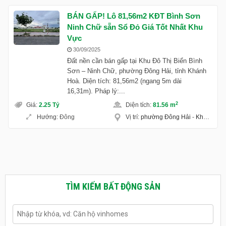
BÁN GẤP! Lô 81,56m2 KĐT Bình Sơn
Ninh Chữ sẵn Sổ Đỏ Giá Tốt Nhất Khu
Vực
30/09/2025
Đất nền cần bán gấp tại Khu Đô Thị Biển Bình
Sơn – Ninh Chữ, phường Đông Hải, tỉnh Khánh
Hoà. Diện tích: 81,56m2 (ngang 5m dài
16,31m). Pháp lý:...
2
Giá
:
2.25 Tỷ
Diện tích
:
81.56 m
Hướng
:
Đông
Vị trí
:
phường Đông Hải
-
Khánh Hoà
TÌM KIẾM BẤT ĐỘNG SẢN