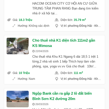
HACOM OCEAN CITY CƠ HỘI AN CƯ GIỮA
TRUNG TÂM PHAN RANG Bạn đang tìm kiếm
nhà ở xã hội tại...
2
Giá
:
18.3 Triệu
Diện tích
:
35.79 m
Hướng
:
Không xác định
Vị trí
:
phường Đông Hải
-
Khánh Hoà
Cho thuê nhà K1 diện tích 111m2 gần
KS Mimosa
22/04/2026
Cho thuê nhà Khu K1 Ngang 6 dài 18,5 1 trệt 1
lửng,2 nhà vệ sinh 1 bếp Thích hợp làm văn
phòng, spa, yoga vv.vv Giá cho thuê: 10tr/...
2
Giá
:
10 Triệu
Diện tích
:
111 m
Hướng
:
Nam
Vị trí
:
phường Đông Hải
-
Khánh Hoà
Ngộp Bank cần ra gấp 2 lô đất biển
Bình Sơn K2 đường 20m
26/03/2026