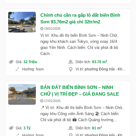
Chính chủ cần ra gấp lô đất biển Bình
Sơn 93,76m2 giá chỉ 32tr/m2
19/01/2026
Vị trí: Khu đô thị biển Bình Sơn – Ninh Chữ,
ngay khu khách sạn Tokyo, vòng xoay 16/4
giao Yên Ninh. Cách biển: Chỉ vài phút đi bộ
Cách...
2
Giá
:
32 Triệu
Diện tích
:
93.76 m
Hướng
:
Nam
Vị trí
:
phường Đông Hải
-
Khánh Hoà
BÁN ĐẤT BIỂN BÌNH SƠN – NINH
CHỮ | VỊ TRÍ ĐẸP – GIÁ ĐANG SALE
17/01/2026
📍 Vị trí: Khu đô thị biển Bình Sơn – Ninh Chữ,
ngay khu Công viên Ánh Sáng 🏖️ Cách biển:
Chỉ vài phút đi bộ 🏟️ Cách Quảng trường...
2
Giá
:
3 Tỷ
Diện tích
:
81 m
Hướng
:
Nam
Vị trí
:
phường Đông Hải
-
Khánh Hoà