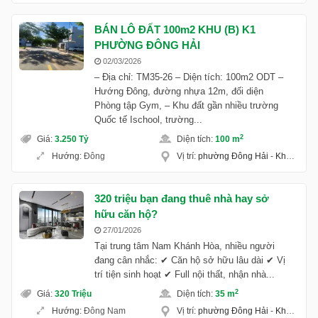
BÁN LÔ ĐẤT 100m2 KHU (B) K1
PHƯỜNG ĐÔNG HẢI
02/03/2026
– Địa chỉ: TM35-26 – Diện tích: 100m2 ODT –
Hướng Đông, đường nhựa 12m, đối diện
Phòng tập Gym, – Khu đất gần nhiều trường
Quốc tế Ischool, trường...
2
Giá
:
3.250 Tỷ
Diện tích
:
100 m
Hướng
:
Đông
Vị trí
:
phường Đông Hải
-
Khánh Hoà
320 triệu bạn đang thuê nhà hay sở
hữu căn hộ?
27/01/2026
Tại trung tâm Nam Khánh Hòa, nhiều người
đang cân nhắc: ✔ Căn hộ sở hữu lâu dài ✔ Vị
trí tiện sinh hoạt ✔ Full nội thất, nhận nhà...
2
Giá
:
320 Triệu
Diện tích
:
35 m
Hướng
:
Đông Nam
Vị trí
:
phường Đông Hải
-
Khánh Hoà