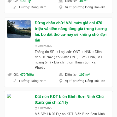
2
Giá
:
1.58 Tỷ
Diện tích
:
38 m
Hướng
:
Đông Nam
Vị trí
:
phường Đông Hải
-
Khánh Hoà
Đừng chần chừ! Với mức giá chỉ 470
triệu và tiềm năng tăng giá trong tương
lai, Lô đất thổ cư này sẽ không chờ đợi
lâu
23/12/2025
Thông tin SP: • Loại đất: ONT + HNK • Diện
tích: 107m2 ( có 92m2 ONT, 15m2 HNK, MT
ngang 5m) • Địa chỉ: thôn Thuận Lợi, xã
Phước...
2
Giá
:
470 Triệu
Diện tích
:
107 m
Hướng
:
Đông Nam
Vị trí
:
phường Đông Hải
-
Khánh Hoà
Đất nền KĐT biển Bình Sơn Ninh Chữ
81m2 giá chỉ 2,4 tỷ
11/12/2025
Mã SP: LK20 Dự án KĐT Biển Bình Sơn Ninh