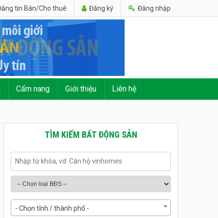
ăng tin Bán/Cho thuê
Đăng ký
Đăng nhập
n
Cẩm nang
Giới thiệu
Liên hệ
TÌM KIẾM BẤT ĐỘNG SẢN
- Chọn tỉnh / thành phố -