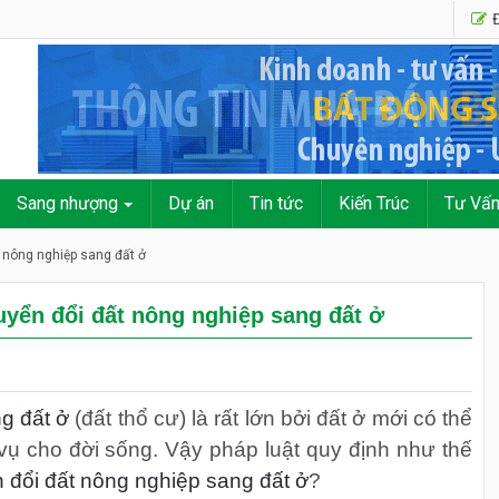
Đ
Sang nhượng
Dự án
Tin tức
Kiến Trúc
Tư Vấ
t nông nghiệp sang đất ở
huyển đổi đất nông nghiệp sang đất ở
g đất ở
(đất thổ cư) là rất lớn bởi đất ở mới có thể
vụ cho đời sống. Vậy pháp luật quy định như thế
 đổi đất nông nghiệp sang đất ở
?