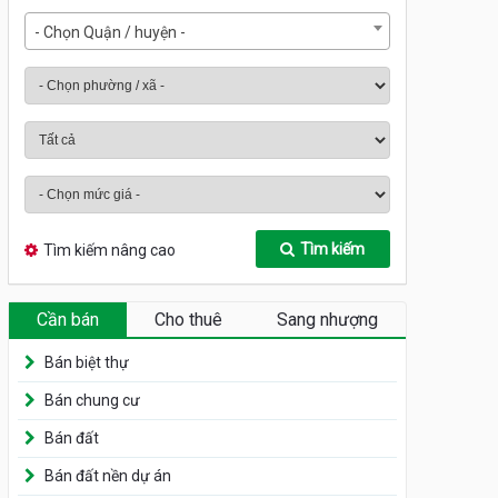
- Chọn Quận / huyện -
Tìm kiếm
Tìm kiếm nâng cao
Cần bán
Cho thuê
Sang nhượng
Bán biệt thự
Bán chung cư
Bán đất
Bán đất nền dự án