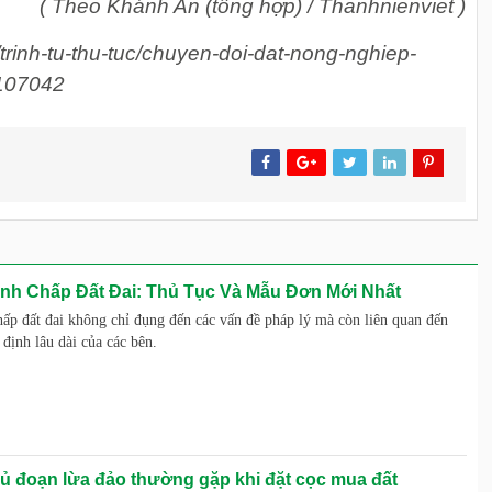
( Theo Khánh An (tổng hợp) / Thanhnienviet )
rinh-tu-thu-tuc/chuyen-doi-dat-nong-nghiep-
r107042
anh Chấp Đất Đai: Thủ Tục Và Mẫu Đơn Mới Nhất
hấp đất đai không chỉ đụng đến các vấn đề pháp lý mà còn liên quan đến
 định lâu dài của các bên.
ủ đoạn lừa đảo thường gặp khi đặt cọc mua đất