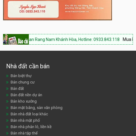
ộng sản Phan Rang Nam Khánh Hòa, Hotline: 0933.843.118
Mua bán nh
Nhà đất cần bán
Bán biệt thự
Bán chung cư
Bán đất
Bán đất nền dự án
Bán kho xưởng
Bán mặt bằng, sàn văn phòng
Bán nhà đất loại khác
Bán nhà mặt phố
Bán nhà phân lô, liền kề
Bán nhà tập thể