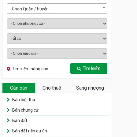
- Chọn Quận / huyện -
Tìm kiếm
Tìm kiếm nâng cao
Cần bán
Cho thuê
Sang nhượng
Bán biệt thự
Bán chung cư
Bán đất
Bán đất nền dự án