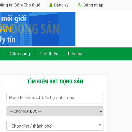
ăng tin Bán/Cho thuê
Đăng ký
Đăng nhập
n
Cẩm nang
Giới thiệu
Liên hệ
TÌM KIẾM BẤT ĐỘNG SẢN
- Chọn tỉnh / thành phố -