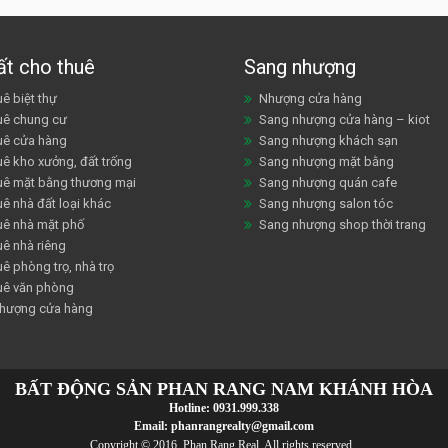
ất cho thuê
Sang nhượng
ê biệt thự
Nhượng cửa hàng
uê chung cư
Sang nhượng cửa hàng – kiot
uê cửa hàng
Sang nhượng khách sạn
uê kho xưởng, đất trống
Sang nhượng mặt bằng
uê mặt bằng thương mại
Sang nhượng quán cafe
ê nhà đất loại khác
Sang nhượng salon tóc
uê nhà mặt phố
Sang nhượng shop thời trang
uê nhà riêng
ê phòng trọ, nhà trọ
uê văn phòng
hượng cửa hàng
BẤT ĐỘNG SẢN PHAN RANG NAM KHÁNH HÒA
Hotline:
0931.999.338
Email:
phanrangrealty@gmail.com
Copyright © 2016 Phan Rang Real. All rights reserved..