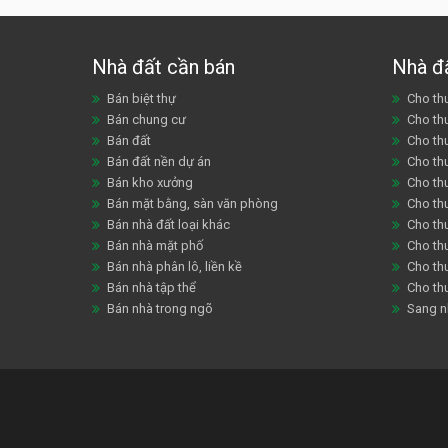
Nhà đất cần bán
Nhà đ
Bán biệt thự
Cho thu
Bán chung cư
Cho th
Bán đất
Cho th
Bán đất nền dự án
Cho th
Bán kho xưởng
Cho th
Bán mặt bằng, sàn văn phòng
Cho thu
Bán nhà đất loại khác
Cho th
Bán nhà mặt phố
Cho th
Bán nhà phân lô, liền kề
Cho thu
Bán nhà tập thể
Cho th
Bán nhà trong ngõ
Sang n