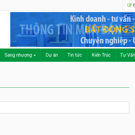
Đ
Sang nhượng
Dự án
Tin tức
Kiến Trúc
Tư Vấ