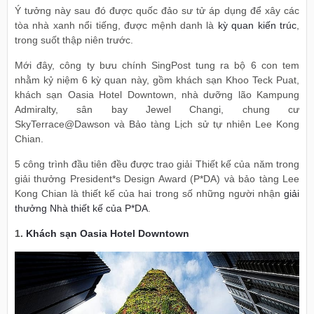
Ý tưởng này sau đó được quốc đảo sư tử áp dụng để xây các
tòa nhà xanh nổi tiếng, được mệnh danh là
kỳ quan kiến trúc
,
trong suốt thập niên trước.
Mới đây, công ty bưu chính SingPost tung ra bộ 6 con tem
nhằm kỷ niệm 6 kỳ quan này, gồm khách sạn Khoo Teck Puat,
khách sạn Oasia Hotel Downtown, nhà dưỡng lão Kampung
Admiralty, sân bay Jewel Changi, chung cư
SkyTerrace@Dawson và Bảo tàng Lịch sử tự nhiên Lee Kong
Chian.
5 công trình đầu tiên đều được trao giải Thiết kế của năm trong
giải thưởng President*s Design Award (P*DA) và bảo tàng Lee
Kong Chian là thiết kế của hai trong số những người nhận
giải
thưởng Nhà thiết kế của P*DA
.
1.
Khách sạn Oasia Hotel Downtown