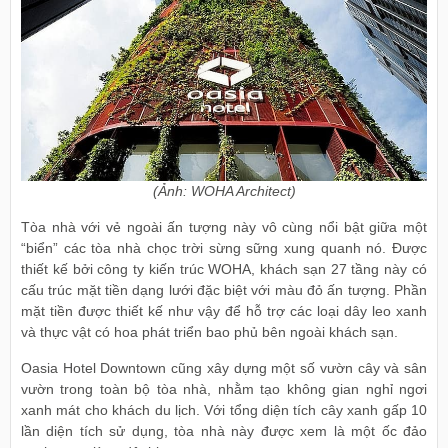
(Ảnh: WOHA Architect)
Tòa nhà với vẻ ngoài ấn tượng này vô cùng nổi bật giữa một
“biển” các tòa nhà chọc trời sừng sững xung quanh nó. Được
thiết kế bởi công ty kiến trúc WOHA, khách sạn 27 tầng này có
cấu trúc mặt tiền dạng lưới đặc biệt với màu đỏ ấn tượng. Phần
mặt tiền được thiết kế như vậy để hỗ trợ các loại dây leo xanh
và thực vật có hoa phát triển bao phủ bên ngoài khách sạn.
Oasia Hotel Downtown cũng xây dựng một số vườn cây và sân
vườn trong toàn bộ tòa nhà, nhằm tạo không gian nghỉ ngơi
xanh mát cho khách du lịch. Với tổng diện tích cây xanh gấp 10
lần diện tích sử dụng, tòa nhà này được xem là một ốc đảo