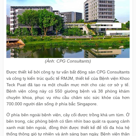
(Ảnh: CPG Consultants)
Được thiết kế bởi công ty tư vấn bất động sản CPG Consultants
và công ty kiến trúc quốc tế RMJM, thiết kế của Bệnh viện Khoo
Teck Puat đã tạo ra một chuẩn mực mới cho các cơ sở y tế.
Bệnh viện công này có 550 giường bệnh và 38 phòng khám
chuyên khoa, phục vụ nhu cầu chăm sóc sức khỏe của hơn
700.000 người dân sống ở phía bắc Singapore.
Ở phía bên ngoài bệnh viện, cây cối được trồng khá um tùm. Ở
bên trong, các phòng bệnh có tầm nhìn bao quát ra quang cảnh
xanh mát bên ngoài, đồng thời được thiết kế để tối đa hóa hệ
thống thông gió tự nhiên và ánh sáng ban ngày. Bệnh viện thân