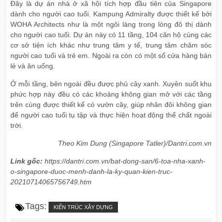
Đây là dự án nhà ở xã hội tích hợp đầu tiên của Singapore
dành cho người cao tuổi. Kampung Admiralty được thiết kế bởi
WOHA Architects như là một ngôi làng trong lòng đô thị dành
cho người cao tuổi. Dự án này có 11 tầng, 104 căn hộ cùng các
cơ sở tiện ích khác như trung tâm y tế, trung tâm chăm sóc
người cao tuổi và trẻ em. Ngoài ra còn có một số cửa hàng bán
lẻ và ăn uống.
Ở mỗi tầng, bên ngoài đều được phủ cây xanh. Xuyên suốt khu
phức hợp này đều có các khoảng không gian mở với các tầng
trên cùng được thiết kế có vườn cây, giúp nhân đôi không gian
để người cao tuổi tụ tập và thực hiện hoạt động thể chất ngoài
trời.
Theo Kim Dung (Singapore Tatler)/Dantri.com.vn
Link gốc:
https://dantri.com.vn/bat-dong-san/6-toa-nha-xanh-
o-singapore-duoc-menh-danh-la-ky-quan-kien-truc-
20210714065756749.htm
Tags:
KIẾN TRÚC XÂY DỰNG