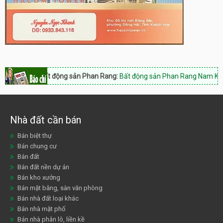
Bất động sản Phan Rang:
Bất động sản Phan Rang Nam Khánh Hòa, Hotli
Nhà đất cần bán
Bán biệt thự
Bán chung cư
Bán đất
Bán đất nền dự án
Bán kho xưởng
Bán mặt bằng, sàn văn phòng
Bán nhà đất loại khác
Bán nhà mặt phố
Bán nhà phân lô, liền kề