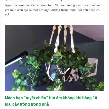
Ngôi nhà kính độc đáo có diện tích 200 mét vuông này được thiết kế
với mục đích tạo ra một nơi nghỉ dưỡng thanh bình, nơi chủ nhân có
thể.
Mách bạn “tuyệt chiêu” hút ẩm không khí bằng 10
loại cây trồng trong nhà