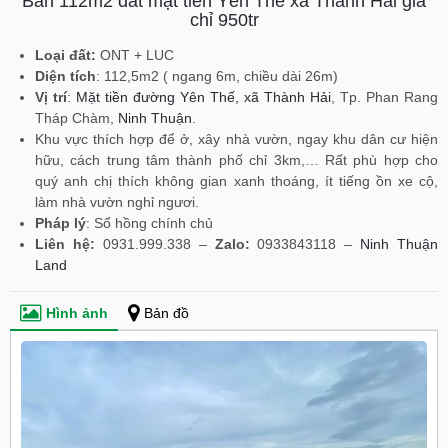
Bán 112m2 đất mặt tiền Yên Thế xã Thành Hải giá
chỉ 950tr
Loại đất:
ONT + LUC
Diện tích
: 112,5m2 ( ngang 6m, chiều dài 26m)
Vị trí
:
Mặt tiền đường Yên Thế, xã Thành Hải
, Tp. Phan Rang
Tháp Chàm,
Ninh Thuận
.
Khu vực thích hợp để ở, xây nhà vườn, ngay khu dân cư hiện
hữu, cách trung tâm thành phố chỉ 3km,… Rất phù hợp cho
quý anh chị thích không gian xanh thoáng, ít tiếng ồn xe cộ,
làm nhà vườn nghỉ ngươi.
Pháp lý
: Sổ hồng chính chủ
Liên hệ:
0931.999.338 –
Zalo:
0933843118 –
Ninh Thuận
Land
Hình ảnh
Bản đồ