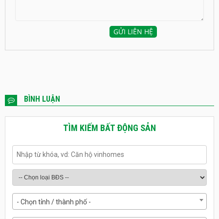
BÌNH LUẬN
TÌM KIẾM BẤT ĐỘNG SẢN
- Chọn tỉnh / thành phố -