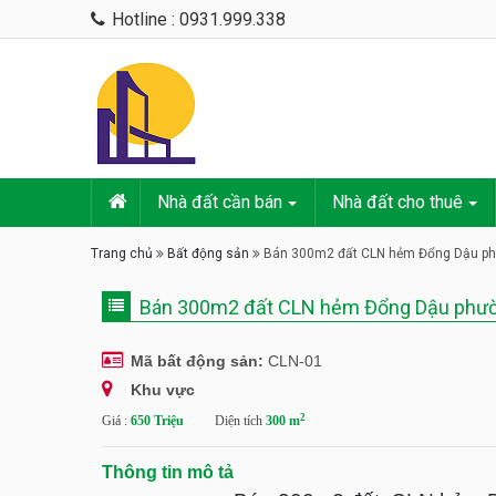
Hotline : 0931.999.338
Nhà đất cần bán
Nhà đất cho thuê
Trang chủ
Bất động sản
Bán 300m2 đất CLN hẻm Đổng Dậu ph
Bán 300m2 đất CLN hẻm Đổng Dậu phườ
Mã bất động sản:
CLN-01
Khu vực
2
Giá :
650 Triệu
Diện tích
300 m
Thông tin mô tả