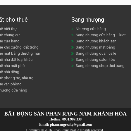
ất cho thuê
Sang nhượng
ê biệt thự
Nhượng cửa hàng
uê chung cư
Sang nhượng cửa hàng – kiot
uê cửa hàng
Sang nhượng khách sạn
uê kho xưởng, đất trống
Sang nhượng mặt bằng
uê mặt bằng thương mại
Sang nhượng quán cafe
ê nhà đất loại khác
Sang nhượng salon tóc
uê nhà mặt phố
Sang nhượng shop thời trang
uê nhà riêng
ê phòng trọ, nhà trọ
uê văn phòng
hượng cửa hàng
BẤT ĐỘNG SẢN PHAN RANG NAM KHÁNH HÒA
Hotline:
0931.999.338
Email:
phanrangrealty@gmail.com
Copyright © 2016 Phan Rang Real. All rights reserved..