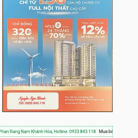
am Khánh Hòa, Hotline: 0933.843.118
Mua bán nhà đất Phan Rang:
Mua