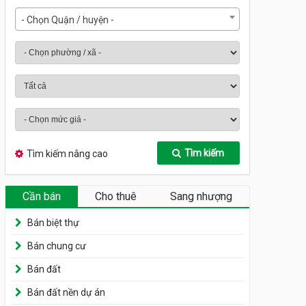
- Chọn Quận / huyện -
Tìm kiếm
Tìm kiếm nâng cao
Cần bán
Cho thuê
Sang nhượng
Bán biệt thự
Bán chung cư
Bán đất
Bán đất nền dự án