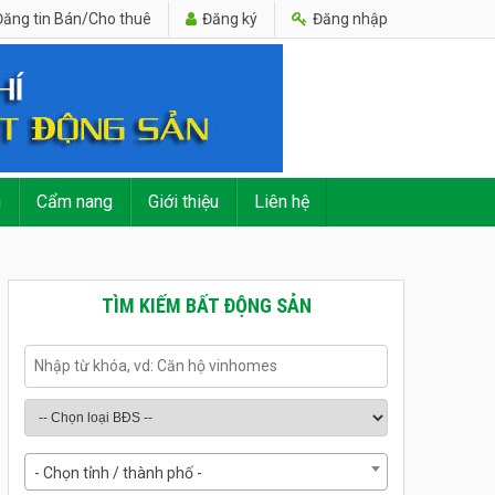
ăng tin Bán/Cho thuê
Đăng ký
Đăng nhập
n
Cẩm nang
Giới thiệu
Liên hệ
TÌM KIẾM BẤT ĐỘNG SẢN
- Chọn tỉnh / thành phố -