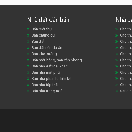
Nhà đất cần bán
Nhà đ
Bán biệt thự
Cho thu
Bán chung cư
Cho th
Bán đất
Cho th
Bán đất nền dự án
Cho th
Bán kho xưởng
Cho th
Bán mặt bằng, sàn văn phòng
Cho thu
Bán nhà đất loại khác
Cho th
Bán nhà mặt phố
Cho th
Bán nhà phân lô, liền kề
Cho thu
Bán nhà tập thể
Cho th
Bán nhà trong ngõ
Sang n