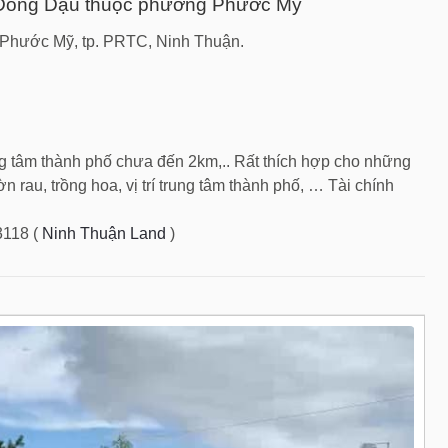
ổng Dậu thuộc phường Phước Mỹ
hước Mỹ, tp. PRTC, Ninh Thuận.
rung tâm thành phố chưa đến 2km,.. Rất thích hợp cho những
 rau, trồng hoa, vị trí trung tâm thành phố, … Tài chính
3118 (
Ninh Thuận Land
)