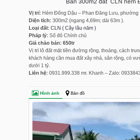
Bán 300m2 đất
CLN hẻm Đ
Vị trí:
Hẻm Đổng Dậu – Phan Đăng Lưu, phường P
Diện tích:
300m2 (ngang 4,69m; dài 63m ).
Loại đất:
CLN ( Cây lâu năm )
Pháp lý:
Sổ đỏ Chính chủ
Giá chào bán: 650tr
Vị trí lô đất mặt tiền đường rộng, thoáng, cách t
khách hàng cần mua đất xây nhà, sân rộng, có vườn
dưới 1 tỷ.
Liên hệ:
0931.999.338 mr. Khanh – Zalo: 093384
Hình ảnh
Bản đồ