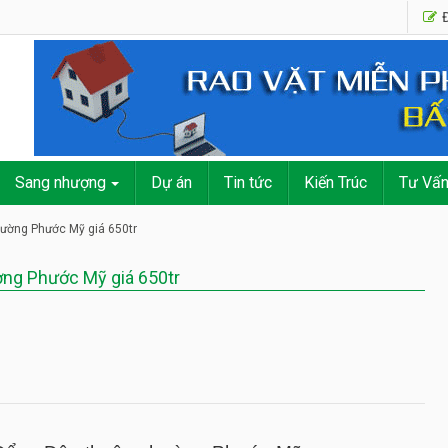
Đ
Sang nhượng
Dự án
Tin tức
Kiến Trúc
Tư Vấ
ường Phước Mỹ giá 650tr
ng Phước Mỹ giá 650tr