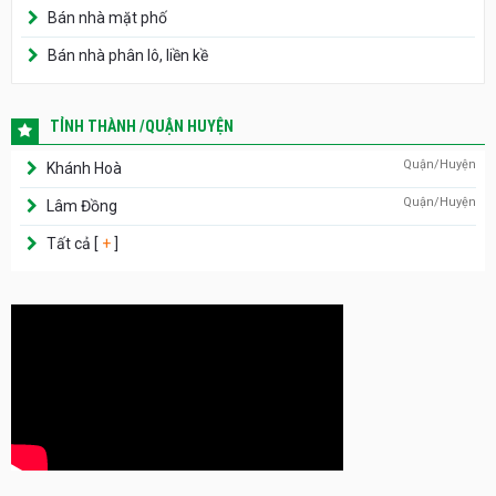
Bán nhà mặt phố
Bán nhà phân lô, liền kề
TỈNH THÀNH /QUẬN HUYỆN
Quận/Huyện
Khánh Hoà
Quận/Huyện
Lâm Đồng
Tất cả [
+
]