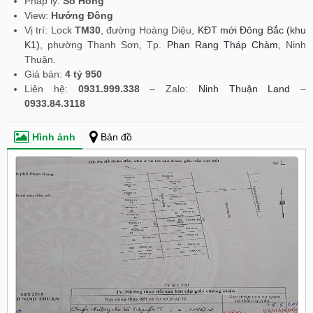
Pháp lý:
Sổ Hồng
View:
Hướng Đông
Vị trí: Lock
TM30
, đường Hoàng Diệu,
KĐT mới Đông Bắc (khu
K1)
, phường Thanh Sơn, Tp.
Phan Rang Tháp Chàm
, Ninh
Thuận.
Giá bán:
4 tỷ 950
Liên hệ:
0931.999.338
– Zalo:
Ninh Thuận Land
–
0933.84.3118
Hình ảnh
Bản đồ