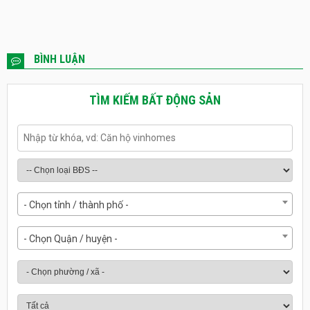
BÌNH LUẬN
TÌM KIẾM BẤT ĐỘNG SẢN
- Chọn tỉnh / thành phố -
- Chọn Quận / huyện -