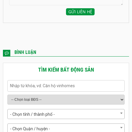
BÌNH LUẬN
TÌM KIẾM BẤT ĐỘNG SẢN
- Chọn tỉnh / thành phố -
- Chọn Quận / huyện -