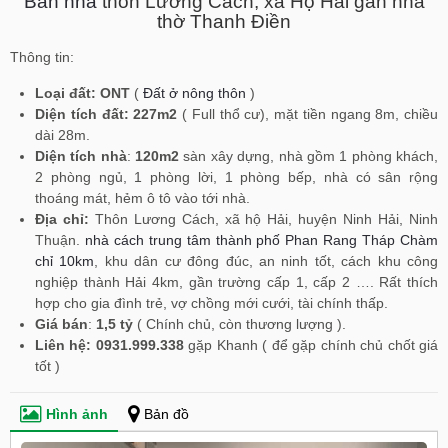
Bán nhà
thôn Lương Cách, xã Hộ Hải gần nhà
thờ Thanh Điền
Thông tin:
Loại đất:
ONT
(
Đất ở nông thôn
)
Diện tích đất:
227m2
( Full thổ cư), mặt tiền ngang 8m, chiều
dài 28m.
Diện tích nhà
:
120m2
sàn xây dựng, nhà gồm 1 phòng khách,
2 phòng ngủ, 1 phòng lời, 1 phòng bếp, nhà có sân rộng
thoáng mát, hẻm ô tô vào tới nhà.
Địa chỉ:
Thôn Lương Cách, xã hộ Hải, huyện Ninh Hải, Ninh
Thuận.
nhà cách trung tâm thành phố Phan Rang Tháp Chàm
chỉ 10km
, khu dân cư đông đúc, an ninh tốt, cách khu công
nghiệp thành Hải 4km, gần trường cấp 1, cấp 2 …. Rất thích
hợp cho gia đình trẻ, vợ chồng mới cưới, tài chính thấp.
Giá bán
:
1,5 tỷ
( Chính chủ, còn thương lượng ).
Liên hệ:
0931.999.338
gặp Khanh ( để gặp chính chủ chốt giá
tốt )
Hình ảnh
Bản đồ