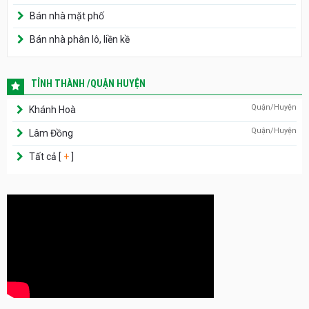
Bán nhà mặt phố
Bán nhà phân lô, liền kề
TỈNH THÀNH /QUẬN HUYỆN
Quận/Huyện
Khánh Hoà
Quận/Huyện
Lâm Đồng
Tất cả [
+
]