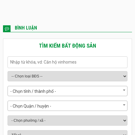
BÌNH LUẬN
TÌM KIẾM BẤT ĐỘNG SẢN
- Chọn tỉnh / thành phố -
- Chọn Quận / huyện -