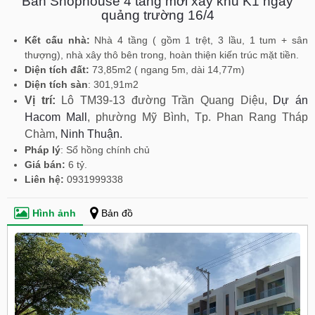
Bán Shophouse 4 tầng mới xây khu K1 ngay
quảng trường 16/4
Kết cấu nhà:
Nhà 4 tầng ( gồm 1 trệt, 3 lầu, 1 tum + sân
thượng), nhà xây thô bên trong, hoàn thiện kiến trúc mặt tiền.
Diện tích đất:
73,85m2 ( ngang 5m, dài 14,77m)
Diện tích sàn
: 301,91m2
Vị trí:
Lô TM39-13 đường Trần Quang Diệu,
Dự án
Hacom Mall
, phường Mỹ Bình, Tp. Phan Rang Tháp
Chàm,
Ninh Thuận.
Pháp lý
: Sổ hồng chính chủ
Giá bán:
6 tỷ.
Liên hệ:
0931999338
Hình ảnh
Bản đồ