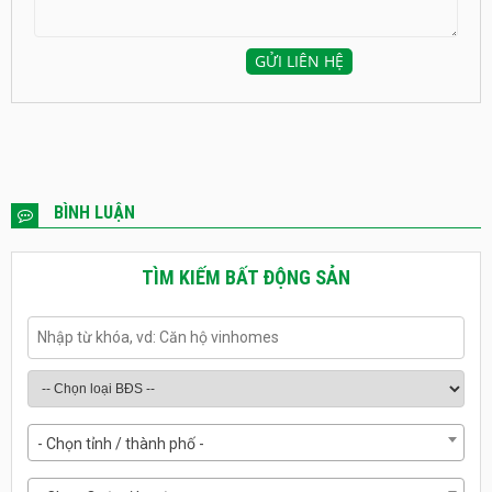
BÌNH LUẬN
TÌM KIẾM BẤT ĐỘNG SẢN
- Chọn tỉnh / thành phố -