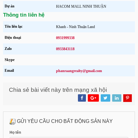
Dự án
HACOM MALL NINH THUẬN
Thông tin liên hệ
Tên liên lạc
Khanh - Ninh Thuận Land
Điện thoại
0931999338
Zalo
0933843118
Skype
Email
phanraangrealty@gmail.com
Chia sẻ bài viết này trên mạng xã hội
GỬI YÊU CẦU CHO BẤT ĐỘNG SẢN NÀY
Họ tên