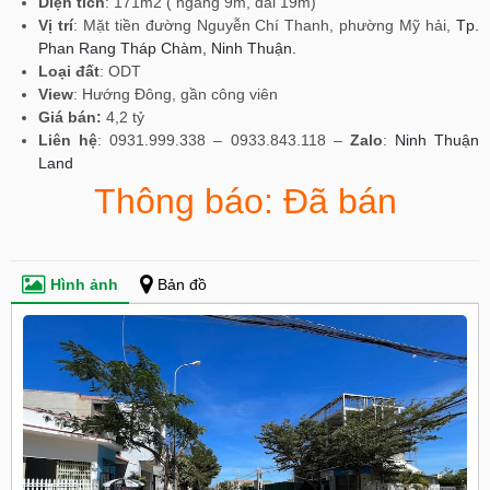
Diện tích
: 171m2 ( ngang 9m, dài 19m)
Vị trí
: Mặt tiền đường Nguyễn Chí Thanh, phường Mỹ hải,
Tp.
Phan Rang Tháp Chàm, Ninh Thuận.
Loại đất
: ODT
View
: Hướng Đông, gần công viên
Giá bán:
4,2 tỷ
Liên hệ
: 0931.999.338 – 0933.843.118 –
Zalo
:
Ninh Thuận
Land
Thông báo: Đã bán
Hình ảnh
Bản đồ