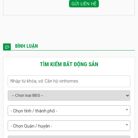
BÌNH LUẬN
TÌM KIẾM BẤT ĐỘNG SẢN
- Chọn tỉnh / thành phố -
- Chọn Quận / huyện -