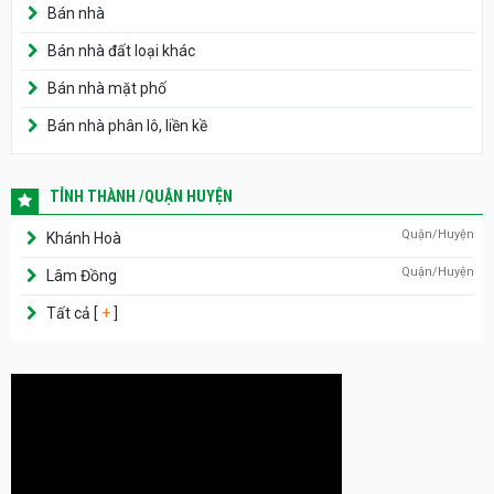
Bán nhà
Bán nhà đất loại khác
Bán nhà mặt phố
Bán nhà phân lô, liền kề
TỈNH THÀNH /QUẬN HUYỆN
Quận/Huyện
Khánh Hoà
Quận/Huyện
Lâm Đồng
Tất cả [
+
]