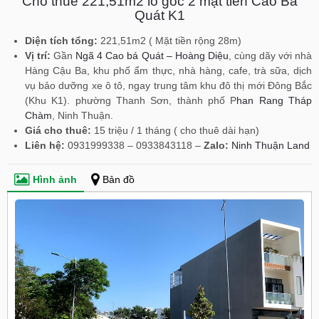
Cho thuê 221,51m2 lô góc 2 mặt tiền Cao Bá
Quát K1
Diện tích tổng:
221,51m2 ( Mặt tiền rộng 28m)
Vị trí:
Gần
Ngã 4 Cao bá Quát – Hoàng Diệu
, cùng dãy với nhà
Hàng Cậu Ba, khu phố ẩm thực, nhà hàng, cafe, trà sữa, dịch
vụ bảo dưỡng xe ô tô, ngay trung tâm khu đô thị mới Đông Bắc
(Khu K1). phường Thanh Sơn, thành phố P
han Rang Tháp
Chàm
, Ninh Thuận.
Giá cho thuê:
15 triệu / 1 tháng ( cho thuê dài hạn)
Liên hệ:
0931999338 – 0933843118 –
Zalo:
Ninh Thuận Land
Hình ảnh
Bản đồ