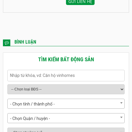
BÌNH LUẬN
TÌM KIẾM BẤT ĐỘNG SẢN
- Chọn tỉnh / thành phố -
- Chọn Quận / huyện -