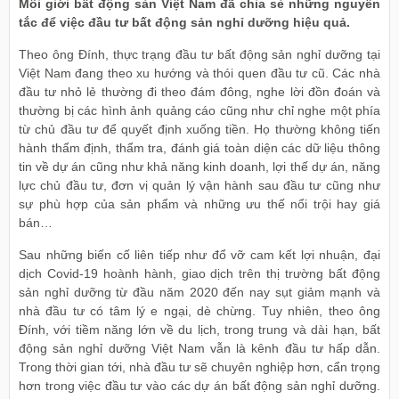
Môi giới bất động sản Việt Nam đã chia sẻ những nguyên
tắc để việc đầu tư bất động sản nghỉ dưỡng hiệu quả.
Theo ông Đính, thực trạng đầu tư bất động sản nghỉ dưỡng tại
Việt Nam đang theo xu hướng và thói quen đầu tư cũ. Các nhà
đầu tư nhỏ lẻ thường đi theo đám đông, nghe lời đồn đoán và
thường bị các hình ảnh quảng cáo cũng như chỉ nghe một phía
từ chủ đầu tư để quyết định xuống tiền. Họ thường không tiến
hành thẩm định, thẩm tra, đánh giá toàn diện các dữ liệu thông
tin về dự án cũng như khả năng kinh doanh, lợi thế dự án, năng
lực chủ đầu tư, đơn vị quản lý vận hành sau đầu tư cũng như
sự phù hợp của sản phẩm và những ưu thế nổi trội hay giá
bán…
Sau những biến cố liên tiếp như đổ vỡ cam kết lợi nhuận, đại
dịch Covid-19 hoành hành, giao dịch trên thị trường bất động
sản nghỉ dưỡng từ đầu năm 2020 đến nay sụt giảm mạnh và
nhà đầu tư có tâm lý e ngại, dè chừng. Tuy nhiên, theo ông
Đính, với tiềm năng lớn về du lịch, trong trung và dài hạn, bất
động sản nghỉ dưỡng Việt Nam vẫn là kênh đầu tư hấp dẫn.
Trong thời gian tới, nhà đầu tư sẽ chuyên nghiệp hơn, cẩn trọng
hơn trong việc đầu tư vào các dự án bất động sản nghỉ dưỡng.