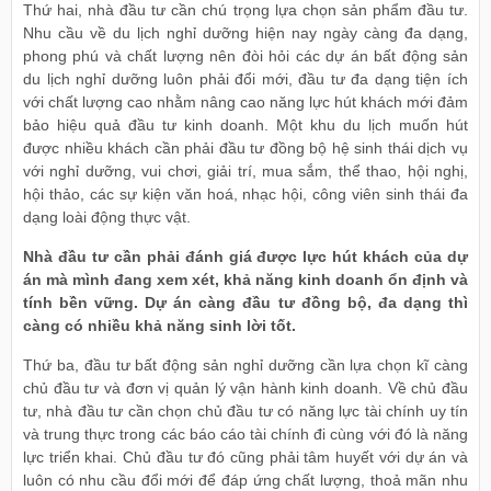
Thứ hai, nhà đầu tư cần chú trọng lựa chọn sản phẩm đầu tư.
Nhu cầu về du lịch nghỉ dưỡng hiện nay ngày càng đa dạng,
phong phú và chất lượng nên đòi hỏi các dự án bất động sản
du lịch nghỉ dưỡng luôn phải đổi mới, đầu tư đa dạng tiện ích
với chất lượng cao nhằm nâng cao năng lực hút khách mới đảm
bảo hiệu quả đầu tư kinh doanh. Một khu du lịch muốn hút
được nhiều khách cần phải đầu tư đồng bộ hệ sinh thái dịch vụ
với nghỉ dưỡng, vui chơi, giải trí, mua sắm, thể thao, hội nghị,
hội thảo, các sự kiện văn hoá, nhạc hội, công viên sinh thái đa
dạng loài động thực vật.
Nhà đầu tư cần phải đánh giá được lực hút khách của dự
án mà mình đang xem xét, khả năng kinh doanh ổn định và
tính bền vững. Dự án càng đầu tư đồng bộ, đa dạng thì
càng có nhiều khả năng sinh lời tốt.
Thứ ba, đầu tư bất động sản nghỉ dưỡng cần lựa chọn kĩ càng
chủ đầu tư và đơn vị quản lý vận hành kinh doanh. Về chủ đầu
tư, nhà đầu tư cần chọn chủ đầu tư có năng lực tài chính uy tín
và trung thực trong các báo cáo tài chính đi cùng với đó là năng
lực triển khai. Chủ đầu tư đó cũng phải tâm huyết với dự án và
luôn có nhu cầu đổi mới để đáp ứng chất lượng, thoả mãn nhu