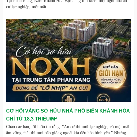
Tại Phan Rang, Nam Khánh Hòa Bạn đang tìm kiếm một ngôi nhà an
cư lạc nghiệp, một mặt.
CƠ HỘI VÀNG SỞ HỮU NHÀ PHỐ BIỂN KHÁNH HÒA
CHỈ TỪ 18,3 TRIỆU/M²
Chào các bạn, tôi luôn tin rằng: "An cư thì mới lạc nghiệp, có một mái
ấm vững chãi thì mọi bão giông ngoài kia đều hóa bình yên." Nhưng