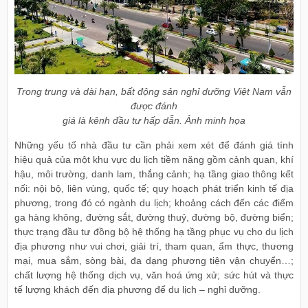
Trong trung và dài hạn, bất động sản nghỉ dưỡng Việt Nam vẫn
được đánh
giá là kênh đầu tư hấp dẫn. Ảnh minh họa
Những yếu tố nhà đầu tư cần phải xem xét để đánh giá tính
hiệu quả của một khu vực du lịch tiềm năng gồm cảnh quan, khí
hậu, môi trường, danh lam, thắng cảnh; hạ tầng giao thông kết
nối: nội bộ, liên vùng, quốc tế; quy hoạch phát triển kinh tế địa
phương, trong đó có ngành du lịch; khoảng cách đến các điểm
ga hàng không, đường sắt, đường thuỷ, đường bộ, đường biển;
thực trạng đầu tư đồng bộ hệ thống hạ tầng phục vụ cho du lịch
địa phương như vui chơi, giải trí, tham quan, ẩm thực, thương
mại, mua sắm, sòng bài, đa dạng phương tiện vận chuyển…;
chất lượng hệ thống dịch vụ, văn hoá ứng xử; sức hút và thực
tế lượng khách đến địa phương để du lịch – nghỉ dưỡng.