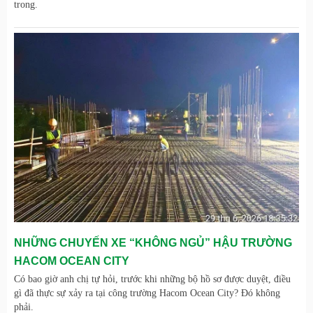
trong.
NHỮNG CHUYẾN XE “KHÔNG NGỦ” HẬU TRƯỜNG
HACOM OCEAN CITY
Có bao giờ anh chị tự hỏi, trước khi những bộ hồ sơ được duyệt, điều
gì đã thực sự xảy ra tại công trường Hacom Ocean City? Đó không
phải.