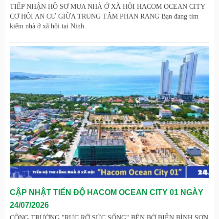
TIẾP NHẬN HỒ SƠ MUA NHÀ Ở XÃ HỘI HACOM OCEAN CITY
CƠ HỘI AN CƯ GIỮA TRUNG TÂM PHAN RANG Bạn đang tìm
kiếm nhà ở xã hội tại Ninh.
CẬP NHẬT TIẾN ĐỘ HACOM OCEAN CITY 01 NGÀY
24/07/2026
CÔNG TRƯỜNG "RỰC RỠ SỨC SỐNG" BÊN BỜ BIỂN BÌNH SƠN