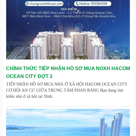
CHÍNH THỨC TIẾP NHẬN HỒ SƠ MUA NOXH HACOM
OCEAN CITY ĐỢT 2
TIẾP NHẬN HỒ SƠ MUA NHÀ Ở XÃ HỘI HACOM OCEAN CITY
CƠ HỘI AN CƯ GIỮA TRUNG TÂM PHAN RANG Bạn đang tìm
kiếm nhà ở xã hội tại Ninh.