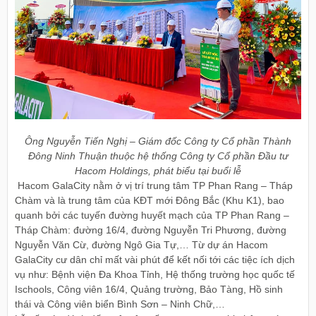
Ông Nguyễn Tiến Nghị – Giám đốc Công ty Cổ phần Thành
Đông Ninh Thuận thuộc hệ thống Công ty Cổ phần Đầu tư
Hacom Holdings, phát biểu tại buổi lễ
Hacom GalaCity nằm ở vị trí trung tâm TP Phan Rang – Tháp
Chàm và là trung tâm của KĐT mới Đông Bắc (Khu K1), bao
quanh bởi các tuyến đường huyết mạch của TP Phan Rang –
Tháp Chàm: đường 16/4, đường Nguyễn Tri Phương, đường
Nguyễn Văn Cừ, đường Ngô Gia Tự,… Từ dự án Hacom
GalaCity cư dân chỉ mất vài phút để kết nối tới các tiệc ích dịch
vụ như: Bệnh viện Đa Khoa Tỉnh, Hệ thống trường học quốc tế
Ischools, Công viên 16/4, Quảng trường, Bảo Tàng, Hồ sinh
thái và Công viên biển Bình Sơn – Ninh Chữ,…