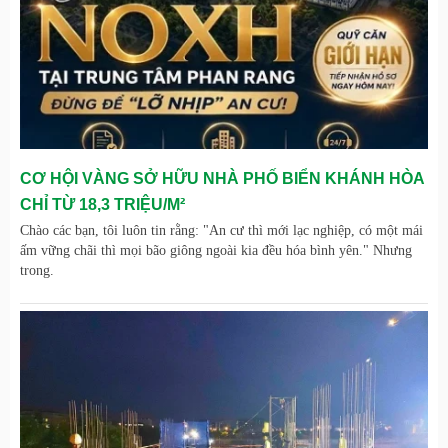
CƠ HỘI VÀNG SỞ HỮU NHÀ PHỐ BIỂN KHÁNH HÒA
CHỈ TỪ 18,3 TRIỆU/M²
Chào các bạn, tôi luôn tin rằng: "An cư thì mới lạc nghiệp, có một mái
ấm vững chãi thì mọi bão giông ngoài kia đều hóa bình yên." Nhưng
trong.