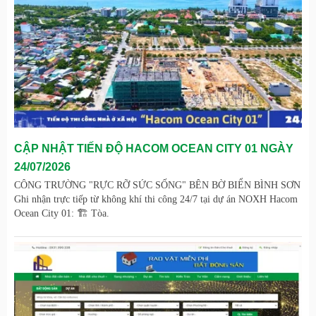
CẬP NHẬT TIẾN ĐỘ HACOM OCEAN CITY 01 NGÀY
24/07/2026
CÔNG TRƯỜNG "RỰC RỠ SỨC SỐNG" BÊN BỜ BIỂN BÌNH SƠN
Ghi nhận trực tiếp từ không khí thi công 24/7 tại dự án NOXH Hacom
Ocean City 01: 🏗️ Tòa.