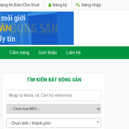
ăng tin Bán/Cho thuê
Đăng ký
Đăng nhập
n
Cẩm nang
Giới thiệu
Liên hệ
TÌM KIẾM BẤT ĐỘNG SẢN
- Chọn tỉnh / thành phố -