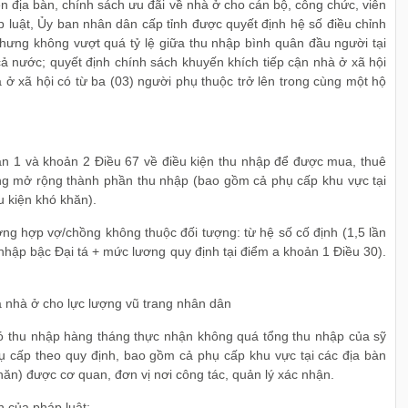
n địa bàn, chính sách ưu đãi về nhà ở cho cán bộ, công chức, viên
 luật, Ủy ban nhân dân cấp tỉnh được quyết định hệ số điều chỉnh
hưng không vượt quá tỷ lệ giữa thu nhập bình quân đầu người tại
ả nước; quyết định chính sách khuyến khích tiếp cận nhà ở xã hội
 ở xã hội có từ ba (03) người phụ thuộc trở lên trong cùng một hộ
n 1 và khoản 2 Điều 67 về điều kiện thu nhập để được mua, thuê
g mở rộng thành phần thu nhập (bao gồm cả phụ cấp khu vực tại
u kiện khó khăn).
ường hợp vợ/chồng không thuộc đối tượng: từ hệ số cố định (1,5 lần
 nhập bậc Đại tá + mức lương quy định tại điểm a khoản 1 Điều 30).
 nhà ở cho lực lượng vũ trang nhân dân
có thu nhập hàng tháng thực nhận không quá tổng thu nhập của sỹ
 cấp theo quy định, bao gồm cả phụ cấp khu vực tại các địa bàn
khăn) được cơ quan, đơn vị nơi công tác, quản lý xác nhận.
 của pháp luật: