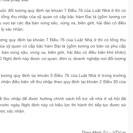
ộc đối tượng quy định tại khoản 7 Điều 76 của Luật Nhà ở thì có
n tổng thu nhập của sỹ quan có cấp bậc hàm Đại tá (gồm lương cơ
vực tại các địa bàn vùng sâu, vùng xa, biên giới, hải đảo có điều
 lý xác nhận;
ợng quy định tại khoản 7 Điều 76 của Luật Nhà ở thì có tổng thu
ủa sỹ quan có cấp bậc hàm Đại tá (gồm lương cơ bản và phụ cấp
 bàn vùng sâu, vùng xa, biên giới, hải đảo có điều kiện khó khăn)
0 Nghị định này được cơ quan, đơn vị, doanh nghiệp nơi đối tượng
tượng quy định tại khoản 5 Điều 76 của Luật Nhà ở trong trường
 nhận điều kiện về thu nhập theo quy định tại khoản 2 Điều 30 của
 về thu nhập để được hưởng chính sách hỗ trợ về nhà ở xã hội đã
ước ngày Nghị định này có hiệu lực thi hành thì tiếp tục được sử
được xác nhận.
Theo Minh Tú – VTV.vn