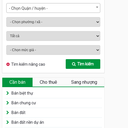
- Chọn Quận / huyện -
Tìm kiếm
Tìm kiếm nâng cao
Cần bán
Cho thuê
Sang nhượng
Bán biệt thự
Bán chung cư
Bán đất
Bán đất nền dự án