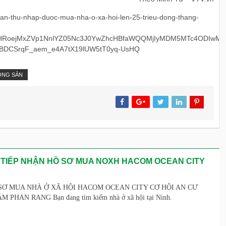
tran-thu-nhap-duoc-mua-nha-o-xa-hoi-len-25-trieu-dong-thang-
FIWHRoejMxZVp1NnlYZ05Nc3J0YwZhcHBfaWQQMjIyMDM5MTc4ODIw
jBDCSrqF_aem_e4A7tX19lUW5tT0yq-UsHQ
ỘNG SẢN
 TIẾP NHẬN HỒ SƠ MUA NOXH HACOM OCEAN CITY
SƠ MUA NHÀ Ở XÃ HỘI HACOM OCEAN CITY CƠ HỘI AN CƯ
PHAN RANG Bạn đang tìm kiếm nhà ở xã hội tại Ninh.