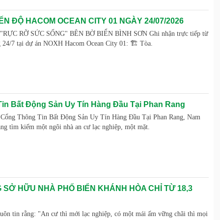
ẾN ĐỘ HACOM OCEAN CITY 01 NGÀY 24/07/2026
ỰC RỠ SỨC SỐNG" BÊN BỜ BIỂN BÌNH SƠN Ghi nhận trực tiếp từ
g 24/7 tại dự án NOXH Hacom Ocean City 01: 🏗️ Tòa.
in Bất Động Sản Uy Tín Hàng Đầu Tại Phan Rang
– Cổng Thông Tin Bất Động Sản Uy Tín Hàng Đầu Tại Phan Rang, Nam
g tìm kiếm một ngôi nhà an cư lạc nghiệp, một mặt.
 SỞ HỮU NHÀ PHỐ BIỂN KHÁNH HÒA CHỈ TỪ 18,3
luôn tin rằng: "An cư thì mới lạc nghiệp, có một mái ấm vững chãi thì mọi