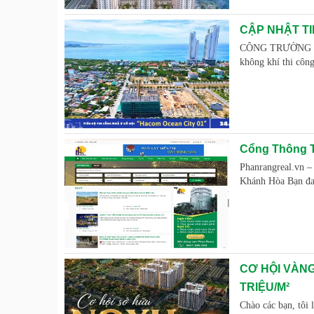
CẬP NHẬT TI
CÔNG TRƯỜNG "R
không khí thi côn
Cổng Thông T
Phanrangreal.vn 
Khánh Hòa Bạn đan
CƠ HỘI VÀNG
TRIỆU/M²
Chào các bạn, tôi 