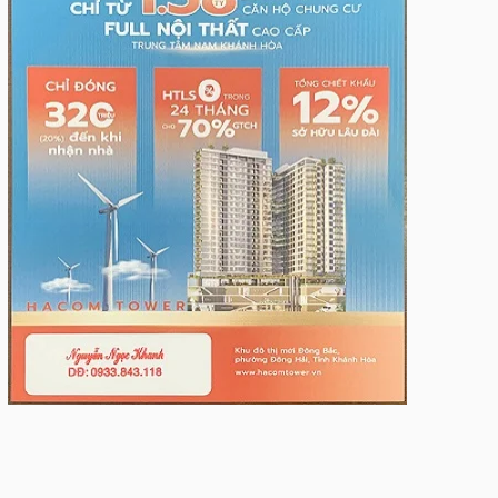
MDg5MgABHnvSdmEC-