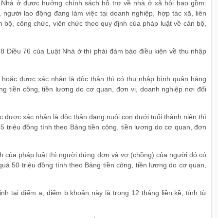
t Nhà ở được hưởng chính sách hỗ trợ về nhà ở xã hội bao gồm:
, người lao động đang làm việc tại doanh nghiệp, hợp tác xã, liên
n bộ, công chức, viên chức theo quy định của pháp luật về cán bộ,
à 8 Điều 76 của Luật Nhà ở thì phải đảm bảo điều kiện về thu nhập
hoặc được xác nhận là độc thân thì có thu nhập bình quân hàng
g tiền công, tiền lương do cơ quan, đơn vị, doanh nghiệp nơi đối
được xác nhận là độc thân đang nuôi con dưới tuổi thành niên thì
 triệu đồng tính theo Bảng tiền công, tiền lương do cơ quan, đơn
h của pháp luật thì người đứng đơn và vợ (chồng) của người đó có
á 50 triệu đồng tính theo Bảng tiền công, tiền lương do cơ quan,
nh tại điểm a, điểm b khoản này là trong 12 tháng liền kề, tính từ