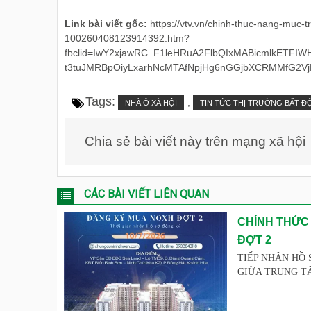
Link bài viết gốc:
https://vtv.vn/chinh-thuc-nang-muc-
100260408123914392.htm?
fbclid=IwY2xjawRC_F1leHRuA2FlbQIxMABicmlkET
t3tuJMRBpOiyLxarhNcMTAfNpjHg6nGGjbXCRMMfG2V
Tags:
,
NHÀ Ở XÃ HỘI
TIN TỨC THỊ TRƯỜNG BẤT Đ
Chia sẻ bài viết này trên mạng xã hội
CÁC BÀI VIẾT LIÊN QUAN
CHÍNH THỨC
ĐỢT 2
TIẾP NHẬN HỒ 
GIỮA TRUNG TÂM 