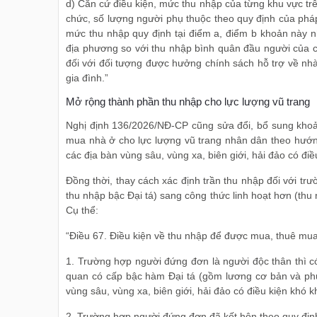
d) Căn cứ điều kiện, mức thu nhập của từng khu vực trê
chức, số lượng người phụ thuộc theo quy định của pháp
mức thu nhập quy định tại điểm a, điểm b khoản này n
địa phương so với thu nhập bình quân đầu người của c
đối với đối tượng được hưởng chính sách hỗ trợ về nhà
gia đình.”
Mở rộng thành phần thu nhập cho lực lượng vũ trang
Nghị định 136/2026/NĐ-CP cũng sửa đổi, bổ sung khoả
mua nhà ở cho lực lượng vũ trang nhân dân theo hướn
các địa bàn vùng sâu, vùng xa, biên giới, hải đảo có điề
Đồng thời, thay cách xác định trần thu nhập đối với tr
thu nhập bậc Đại tá) sang công thức linh hoạt hơn (thu
Cụ thể:
“Điều 67. Điều kiện về thu nhập để được mua, thuê mua
1. Trường hợp người đứng đơn là người độc thân thì 
quan có cấp bậc hàm Đại tá (gồm lương cơ bản và phụ
vùng sâu, vùng xa, biên giới, hải đảo có điều kiện khó 
2. Trường hợp người đứng đơn đã kết hôn theo quy định