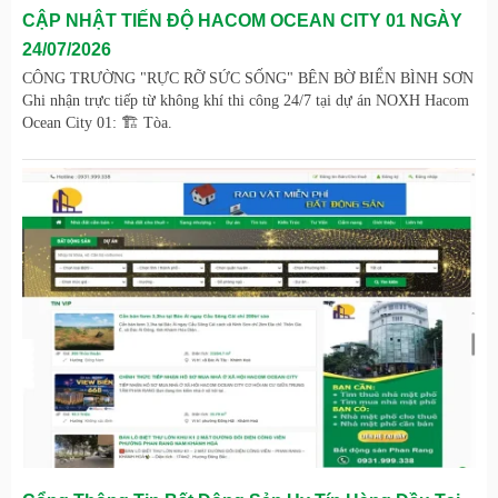
CẬP NHẬT TIẾN ĐỘ HACOM OCEAN CITY 01 NGÀY
24/07/2026
CÔNG TRƯỜNG "RỰC RỠ SỨC SỐNG" BÊN BỜ BIỂN BÌNH SƠN
Ghi nhận trực tiếp từ không khí thi công 24/7 tại dự án NOXH Hacom
Ocean City 01: 🏗️ Tòa.