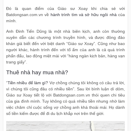
Đó là quan điểm của Giáo sư Xoay khi chia sẻ với
Batdongsan.com.vn về
hành trình tìm và sở hữu ngôi nhà
của
mình.
Anh Đinh Tiến Dũng là một nhà biên kịch, anh còn thường
xuyên dẫn các chương trình truyền hình, và được đông đảo
khán giả biết đến với biệt danh “Giáo sư Xoay”. Cũng như bao
người khác, hành trình đến với tổ ấm của anh là cả quá trình
phấn đấu, lao động miệt mài với “hàng ngàn kịch bản, hàng vạn
trang giấy”.
Thuê nhà hay mua nhà?
“
Tiền nhiều để làm gì?
Vợ chồng chúng tôi không có câu trả lời,
vì chúng tôi cũng đâu có nhiều tiền”. Sau lời bình luận dí dỏm,
Giáo sư Xoay tiết lộ với Batdongsan.com.vn thói quen chi tiêu
của gia đình mình. Tuy không có quá nhiều tiền nhưng nhờ làm
việc chăm chỉ cuộc sống vợ chồng anh khá thoải mái. Họ dành
số tiền kiếm được để đi du lịch khắp nơi trên thế giới.