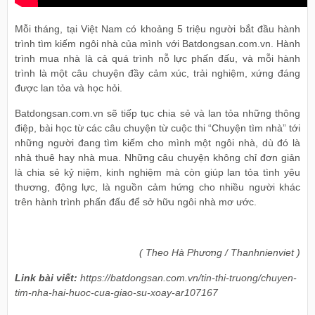
Mỗi tháng, tại Việt Nam có khoảng 5 triệu người bắt đầu hành
trình tìm kiếm ngôi nhà của mình với Batdongsan.com.vn. Hành
trình mua nhà là cả quá trình nỗ lực phấn đấu, và mỗi hành
trình là một câu chuyện đầy cảm xúc, trải nghiệm, xứng đáng
được lan tỏa và học hỏi.
Batdongsan.com.vn sẽ tiếp tục chia sẻ và lan tỏa những thông
điệp, bài học từ các câu chuyện từ cuộc thi “Chuyện tìm nhà” tới
những người đang tìm kiếm cho mình một ngôi nhà, dù đó là
nhà thuê hay nhà mua. Những câu chuyện không chỉ đơn giản
là chia sẻ kỷ niệm, kinh nghiệm mà còn giúp lan tỏa tình yêu
thương, động lực, là nguồn cảm hứng cho nhiều người khác
trên hành trình phấn đấu để sở hữu ngôi nhà mơ ước.
( Theo Hà Phương / Thanhnienviet )
Link bài viết:
https://batdongsan.com.vn/tin-thi-truong/chuyen-
tim-nha-hai-huoc-cua-giao-su-xoay-ar107167