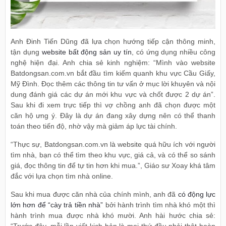
Anh Đinh Tiến Dũng đã lựa chọn hướng tiếp cận thông minh,
tận dụng
website bất động sản uy tín
, có ứng dụng nhiều công
nghệ hiện đại. Anh chia sẻ kinh nghiệm: “Mình vào website
Batdongsan.com.vn bắt đầu tìm kiếm quanh khu vực Cầu Giấy,
Mỹ Đình. Đọc thêm các thông tin tư vấn ở mục lời khuyên và nội
dung đánh giá các dự án mới khu vực và chốt được 2 dự án”.
Sau khi đi xem trực tiếp thì vợ chồng anh đã chọn được một
căn hộ ưng ý. Đây là dự án đang xây dựng nên có thể thanh
toán theo tiến độ, nhờ vậy mà giảm áp lực tài chính.
“Thực sự, Batdongsan.com.vn là website quá hữu ích với người
tìm nhà, bạn có thể tìm theo khu vực, giá cả, và có thể so sánh
giá, đọc thông tin để tự tin hơn khi mua.”, Giáo sư Xoay khá tâm
đắc với lựa chọn tìm nhà online.
Sau khi mua được căn nhà của chính mình, anh đã
có động lực
lớn hơn để “cày trả tiền nhà”
bởi hành trình tìm nhà khó một thì
hành trình mua được nhà khó mười. Anh hài hước chia sẻ:
“Trước đây, mỗi lần viết kịch bản là mọi thứ đều phải thật hoàn