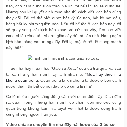
hảo, chờ cảm hứng tuôn trào. Và khi tôi bế tắc, tôi sẽ dừng lại.
Nhưng sau khi quyết định mua nhà thì cách viết kịch bản cũng
thay đổi. Tôi có thể viết được bất kỳ lúc nào, bất kỳ nơi đâu,
bằng bất kỳ phương tiện nào. Nếu tôi bế tắc ở kịch bản này, tôi
sẽ quay sang viết kịch bản khác. Và cứ như vậy, làm sao viết
càng nhiều càng tốt. Vì đơn giản cày để trả tiền nhà. Hàng ngàn
kịch bản, hàng vạn trang giấy. Đổi lại một tờ sổ đỏ mong manh
này thôi!”
Thuê nhà hay mua nhà, “Giáo sư Xoay” đều đã trải qua, và sau
tất cả những hành trình ấy, anh nhận ra: “
Mua hay thuê nhà
không quan trọng
. Quan trọng là khi chúng ta được ở bên cạnh
người thân, thì bất cứ nơi đâu ở đó cũng là nhà”.
Có lẽ nhiều người cũng đồng cảm với quan điểm ấy. Đích đến
rất quan trọng, nhưng hành trình để chạm đến mơ ước cũng
quan trọng không kém, và tuyệt vời nhất là được đồng hành
cùng những người thân yêu.
Video chia sẻ chuyện tìm nhà đầy hài hước của Giáo sư