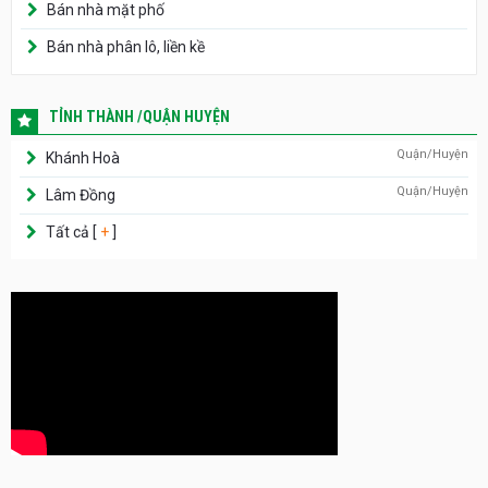
Bán nhà mặt phố
Bán nhà phân lô, liền kề
TỈNH THÀNH /QUẬN HUYỆN
Quận/Huyện
Khánh Hoà
Quận/Huyện
Lâm Đồng
Tất cả [
+
]