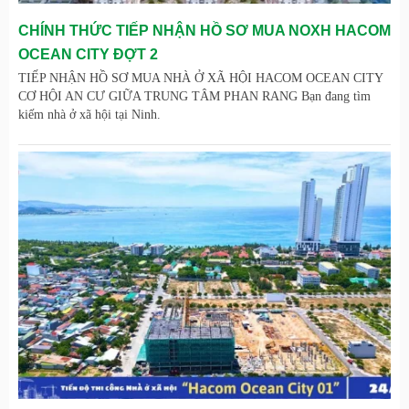
CHÍNH THỨC TIẾP NHẬN HỒ SƠ MUA NOXH HACOM
OCEAN CITY ĐỢT 2
TIẾP NHẬN HỒ SƠ MUA NHÀ Ở XÃ HỘI HACOM OCEAN CITY
CƠ HỘI AN CƯ GIỮA TRUNG TÂM PHAN RANG Bạn đang tìm
kiếm nhà ở xã hội tại Ninh.