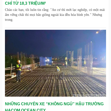
CHỈ TỪ 18,3 TRIỆU/M²
Chào các bạn, tôi luôn tin rằng: "An cư thì mới lạc nghiệp, có một mái
ấm vững chãi thì mọi bão giông ngoài kia đều hóa bình yên." Nhưng
trong.
NHỮNG CHUYẾN XE “KHÔNG NGỦ” HẬU TRƯỜNG
HACOM OCEAN CITY