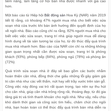
tiềm năng, làm tăng cơ hội bán nhà được nhanh với giá cao
hơn.
Một báo cáo từ Hiệp hội
Bất động sản
Hoa Kỳ (NAR) năm 2019
tiết lộ rằng, có khoảng 47% người mua nhà cho biết việc sửa
soạn nhà cửa trước khi bán ảnh hưởng đến quyết định của họ
về ngôi nhà. Báo cáo cũng chỉ ra rằng, 82% người mua nhà cho
biết việc việc sửa soạn, trang trí nhà giúp người mua dễ dàng
hình dung về tài sản tương lai của họ, từ đó thúc đẩy quá trình
mua nhà nhanh hơn. Báo cáo của NAR còn chỉ ra những không
gian quan trọng nhất cần được sửa soạn, trang trí là phòng
khách (93%), phòng bếp (84%), phòng ngủ (78%) và phòng ăn
(72%).
Quá trình sửa soạn nhà ở đây sẽ bao gồm các bước nhằm
hoàn thiện căn nhà, đồng thời che giấu những lỗi gây giảm giá
trị căn nhà như các vết thấm, nứt hay vết trầy xước trên sàn gỗ.
Công việc này đóng vai trò rất quan trọng, tạo nên sự thu hút
cho căn nhà, giúp căn nhà trông rộng rãi, thoáng đẹp, từ đó gia
tăng giá trị và tính thanh khoản cho ngôi nhà. Như vậy, nếu chịu
khó dành thời gian và công sức tìm hiểu, chăm chút cho ngôi
nhà, bạn hoàn toàn có thể thúc đẩy quá trình bán nhà diễn ra