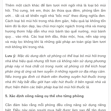
Thêm một cách khác để làm tươi mới ngôi nhà là loại bỏ mùi
hôi. Thú cưng, trẻ em, thức ăn thừa qua đêm, phòng tắm ẩm
ướt… tất cả sẽ khiến ngôi nhà “bốc mùi” theo đúng nghĩa đen.
Cách loại bỏ mùi hôi trong nhà đơn giản, hiệu quả lại không tốn
kém đó là dọn dẹp, lau chùi mọi ngóc ngách trong nhà và mang
hương thơm hấp dẫn như mùi bánh táo quế nướng, mùi bánh
quy… vào nhà. Các loại tinh dầu, thảo mộc, hoa, nến sáp ong
và máy lọc không khí là những giải pháp an toàn giúp làm tươi
mới không khí trong nhà.
Lưu ý:
Mặc dù dung dịch xịt phòng có thể loại bỏ mùi hôi trong
nhà khá hiệu quả nhưng tốt hơn cả không nên sử dụng phương
pháp này vì hoá chất có trong nước xịt phòng có thể kích hoạt
phản ứng dị ứng và hen suyễn ở những người cơ địa nhạy cảm.
Nếu trong gia đình có thành viên thường xuyên hút thuốc trong
nhà thì hãy bắt đầu giới hạn việc hút thuốc ở bên ngoài nhà và
thực hiện thêm các biện pháp loại bỏ mùi hôi thuốc lá.
5. Xác định công năng cụ thể cho từng phòng
Cần đảm bảo rằng mỗi phòng đều công năng sử dụng riêng
biệt. Điều này giúp người mua biết được làm sao để tận dụng