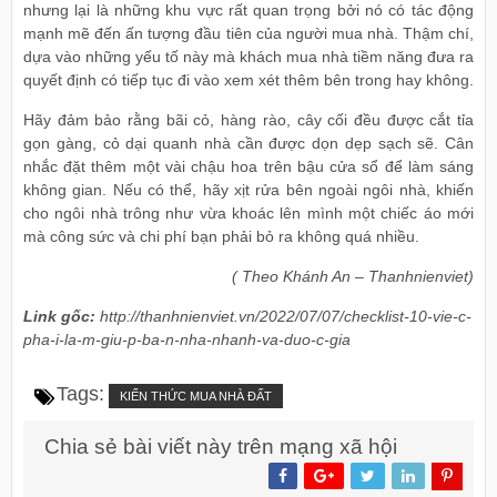
nhưng lại là những khu vực rất quan trọng bởi nó có tác động
mạnh mẽ đến ấn tượng đầu tiên của người mua nhà. Thậm chí,
dựa vào những yếu tố này mà khách mua nhà tiềm năng đưa ra
quyết định có tiếp tục đi vào xem xét thêm bên trong hay không.
Hãy đảm bảo rằng bãi cỏ, hàng rào, cây cối đều được cắt tỉa
gọn gàng, cỏ dại quanh nhà cần được dọn dẹp sạch sẽ. Cân
nhắc đặt thêm một vài chậu hoa trên bậu cửa sổ để làm sáng
không gian. Nếu có thể, hãy xịt rửa bên ngoài ngôi nhà, khiến
cho ngôi nhà trông như vừa khoác lên mình một chiếc áo mới
mà công sức và chi phí bạn phải bỏ ra không quá nhiều.
( Theo Khánh An – Thanhnienviet)
Link gốc:
http://thanhnienviet.vn/2022/07/07/checklist-10-vie-c-
pha-i-la-m-giu-p-ba-n-nha-nhanh-va-duo-c-gia
Tags:
KIẾN THỨC MUA NHÀ ĐẤT
Chia sẻ bài viết này trên mạng xã hội