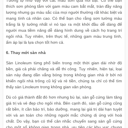
Tương tự như vậy với các màu sơn quá nổi bật. Có thể bạn
thích sơn phòng tắm với gam màu cam bắt mắt, tràn đầy năng
lượng nhưng gu màu sắc của mọi người thường rất khác biệt và
mang tính cá nhân cao. Có thể bạn cho rằng sơn tường màu
trắng là lý tưởng nhất vì nó tạo ra một khởi đầu dễ dàng để
người mua tiềm năng dễ dàng hình dung về cách họ trang trí
ngôi nhà. Tuy nhiên, trên thực tế, những gam màu trung tính,
ấm áp lại là lựa chọn tốt hơn cả.
6. Thay mới sàn nhà
Sàn Linoleum từng phổ biến trong một thời gian dài nhờ độ
bền, giá cả phải chăng và dễ thi công. Tuy nhiên, hiện tại, loại
sàn này đang dần vắng bóng trong không gian nhà ở bởi nó
khiến ngôi nhà trông cũ kỹ và rẻ tiền, chúng ta chỉ có thể tìm
thấy sàn Linoleum trong không gian văn phòng.
Dù có giá thành đắt đỏ hơn nhưng bù lại, sàn gỗ cứng làm tăng
giá trị và vẻ đẹp cho ngôi nhà. Bên cạnh đó, sàn gỗ cứng cũng
rất bền, ít cần bảo trì, bảo dưỡng, mang lại giá trị dài hạn tuyệt
vời và an toàn cho những người mắc chứng dị ứng với hoá
chất. Do vậy, bạn có thể cân nhắc chuyển sang sàn gỗ cứng
cho một số không gian trong nhà, ưu tiên các khu vực chung