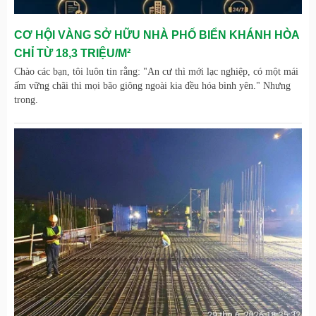
CƠ HỘI VÀNG SỞ HỮU NHÀ PHỐ BIỂN KHÁNH HÒA
CHỈ TỪ 18,3 TRIỆU/M²
Chào các bạn, tôi luôn tin rằng: "An cư thì mới lạc nghiệp, có một mái
ấm vững chãi thì mọi bão giông ngoài kia đều hóa bình yên." Nhưng
trong.