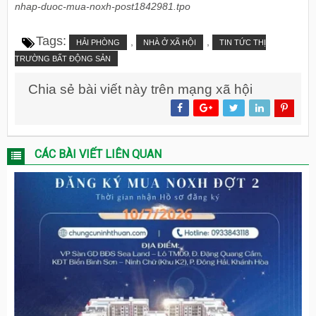
nhap-duoc-mua-noxh-post1842981.tpo
Tags:
,
,
HẢI PHÒNG
NHÀ Ở XÃ HỘI
TIN TỨC THỊ
TRƯỜNG BẤT ĐỘNG SẢN
Chia sẻ bài viết này trên mạng xã hội
CÁC BÀI VIẾT LIÊN QUAN