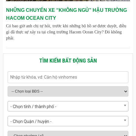
NHỮNG CHUYẾN XE “KHÔNG NGỦ” HẬU TRƯỜNG
HACOM OCEAN CITY
Có bao giờ anh chị tự hỏi, trước khi những bộ hồ sơ được duyệt, điều
gì đã thực sự xảy ra tại công trường Hacom Ocean City? Đó không
phải.
TÌM KIẾM BẤT ĐỘNG SẢN
- Chọn tỉnh / thành phố -
- Chọn Quận / huyện -