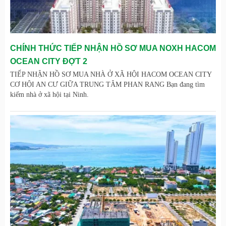
CHÍNH THỨC TIẾP NHẬN HỒ SƠ MUA NOXH HACOM
OCEAN CITY ĐỢT 2
TIẾP NHẬN HỒ SƠ MUA NHÀ Ở XÃ HỘI HACOM OCEAN CITY
CƠ HỘI AN CƯ GIỮA TRUNG TÂM PHAN RANG Bạn đang tìm
kiếm nhà ở xã hội tại Ninh.