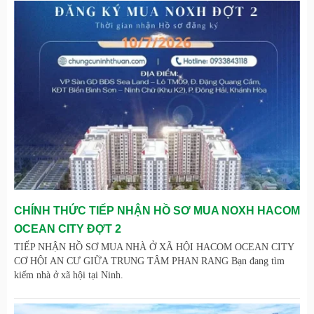
CHÍNH THỨC TIẾP NHẬN HỒ SƠ MUA NOXH HACOM
OCEAN CITY ĐỢT 2
TIẾP NHẬN HỒ SƠ MUA NHÀ Ở XÃ HỘI HACOM OCEAN CITY
CƠ HỘI AN CƯ GIỮA TRUNG TÂM PHAN RANG Bạn đang tìm
kiếm nhà ở xã hội tại Ninh.