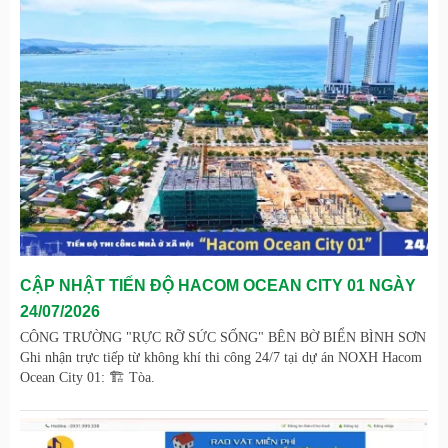
CẬP NHẬT TIẾN ĐỘ HACOM OCEAN CITY 01 NGÀY
24/07/2026
CÔNG TRƯỜNG "RỰC RỠ SỨC SỐNG" BÊN BỜ BIỂN BÌNH SƠN
Ghi nhận trực tiếp từ không khí thi công 24/7 tại dự án NOXH Hacom
Ocean City 01: 🏗️ Tòa.