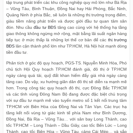
tập trung phát triển các khu công nghiệp quy mô lớn như Bà Rịa
– Vũng Tàu, Bình Thuận, Đồng Nai hay Hải Phòng, Bắc Ninh,
Quảng Ninh ở phía Bắc, sẽ luôn là những thị trường trọng điểm,
giàu tiềm năng phát triển và được giới đầu tư quan tâm săn
đón. Nhu cầu
đầu tư BĐS
tăng cao cùng với hệ thống hạ tầng
giao thông không ngừng mở rộng, mặt bằng lãi suất ngân hàng
tiếp tục ở mức thấp là những lợi thế cơ bản để các
thị trường
BĐS
lân cận thành phố lớn như TP.HCM, Hà Nội hút mạnh dòng
tiền đầu tư.
Phân tích ở góc độ quy hoạch, PGS-TS. Nguyễn Minh Hòa, Phó
chủ tịch Hội Quy hoạch TP.HCM đánh giá, đô thị ở TP.HCM
ngày càng quá tải, quỹ đất khan hiếm đẩy giá nhà ngày càng
tăng cao. Do vậy, xu hướng giãn dân đô thị sẽ diễn ra mạnh mẽ
hơn. Trong công tác quy hoạch đô thị, cực Đông Bắc TP.HCM
và các tỉnh vùng Đông Nam Bộ đang được đặc biệt chú trọng
với sự đầu tư mạnh mẽ vào tuyến metro số 1 kết nối trung tâm
TP.HCM với Biên Hòa của Đồng Nai và Tân Vạn. Các trục hạ
tầng kết nối vùng tứ giác kinh tế phía Nam như Bình Dương,
Đồng Nai, Bà Rịa – Vũng Tàu… với sân bay Long Thành, cao
tốc TP.HCM – Long Thành – Dầu Giây, cao tốc Bến Lức – Long
Thành, cao tốc Biên Hòa – Vũng Tàu, cảng Cái Mép… và sắp