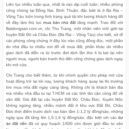
Liên tục nhiều tuần qua, nhất là vào dịp cuối tuần, nhiều phòng
công chứng tại Đồng Nai, Bình Thuận, đặc biệt là ở Bà Rịa –
Vũng Tàu luôn trong tình trạng quá tải khi lượng khách hàng đổ
về đây làm thủ tục
mua bán nhà đất
tăng mạnh. Trao đổi với
Batdongsan.com.vn, chị Thu Trang, một nhân viên môi giới tại
huyện Đất Đỏ và Châu Đức (Bà Rịa – Vũng Tàu) cho biết, sở dĩ
các phòng công chứng ở đây lúc nào cũng đông đúc, một phần
do nhà đầu tư nhiều nơi đổ về mua đất, phần khác do nhiều
giao dịch đã diễn ra từ trước đợt dịch lần thứ 4 bị kẹt lại nên
người mua, người bán tranh thủ đến công chứng giao dịch ngay
khi mở cửa.
Chị Trang cho biết thêm, từ khi chính quyền cho phép mở cửa
hoạt động trở lại tới nay, lượng khách hàng quay lại thị trường
tìm mua nhà đất ngày càng tăng. Không chỉ là khách bản địa
mà nhiều nhà đầu tư tại T.HCM và các tỉnh lân cận cũng đổ về
săn đất. Giá đất tại các huyện Đất Đỏ, Châu Đức, Xuyên Mộc
không ngừng tăng, nhiều mảnh đất ở khu vực Đất Đỏ, Châu
Đức thời điểm trước dịch rao bán tầm 1-1,2 tỷ đồng/sào, những
ngày qua đã tăng lên 1,5-1,6 tỷ đồng/sào, đặc biệt với các
dự
án đất nền
đã có quy hoạch 1/500 còn được giới đầu tư săn