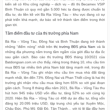
kiến sẽ có Khu công nghiệp – dịch vụ – đô thị Becamex VSIP
Bình Thuận có quy mô gần 5.000 héc ta đang được chuẩn bị
đầu tư, do liền kề với Bà Rịa Vũng Tàu – khu vực đang có sự
phát triển khá mạnh, dư báo sẽ trở thành tâm điểm trong thời
gian tới.
Tâm điểm đầu tư của thị trường phía Nam
Bà Rịa – Vũng Tàu, Đồng Nai và Bình Thuận đang trở thành
những “điểm nóng” nhất trên
thị trường BĐS phía Nam
và là
những địa phương nằm trong tầm ngắm của giới đầu tư địa ốc
sau giãn cách. Báo cáo thị trường BĐS tháng 10/2021 của
Batdongsan.com.vn cho thấy, riêng trong tháng 10, nhu cầu tìm
mua BĐS tại nhiều tỉnh phía Nam bật tăng mạnh mẽ, trong đó
Bà Rịa – Vũng Tàu ghi nhận nhu cầu tìm mua nhà đất tăng
mạnh nhất, lên đến 73%. Đồng Nai và Phan Thiết cũng là hai thị
trường ghi nhận nhu cầu mua tăng hơn 65% so với giai đoạn
giãn cách. Trong 8 tháng đầu năm 2021, Bà Rịa – Vũng Tàu thu
hút hơn 945 triệu USD vốn đầu tư, tăng 52% so với cùng kỳ
2020. Hiện Bà Rịa – Vũng Tàu có 498 dự án đầu tư, tổng vốn
đăng ký 20.095 triệu USD, tập trung chủ yếu tại Xuyên Mộc,
Châu Đức, Phú Mỹ, Đất Đỏ, Tân Thành… với tỷ lệ lấp đầy hơn