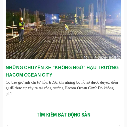
NHỮNG CHUYẾN XE “KHÔNG NGỦ” HẬU TRƯỜNG
HACOM OCEAN CITY
Có bao giờ anh chị tự hỏi, trước khi những bộ hồ sơ được duyệt, điều
gì đã thực sự xảy ra tại công trường Hacom Ocean City? Đó không
phải.
TÌM KIẾM BẤT ĐỘNG SẢN