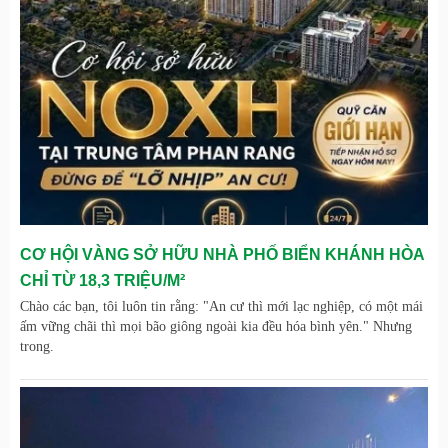
CƠ HỘI VÀNG SỞ HỮU NHÀ PHỐ BIỂN KHÁNH HÒA
CHỈ TỪ 18,3 TRIỆU/M²
Chào các bạn, tôi luôn tin rằng: "An cư thì mới lạc nghiệp, có một mái
ấm vững chãi thì mọi bão giông ngoài kia đều hóa bình yên." Nhưng
trong.