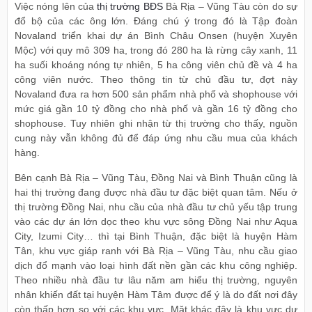
Việc nóng lên của
thị trường BĐS
Bà Rịa – Vũng Tàu còn do sự
đổ bộ của các ông lớn. Đáng chú ý trong đó là Tập đoàn
Novaland triển khai dự án Bình Châu Onsen (huyện Xuyên
Mộc) với quy mô 309 ha, trong đó 280 ha là rừng cây xanh, 11
ha suối khoáng nóng tự nhiên, 5 ha công viên chủ đề và 4 ha
công viên nước. Theo thông tin từ chủ đầu tư, đợt này
Novaland đưa ra hơn 500 sản phẩm nhà phố và shophouse với
mức giá gần 10 tỷ đồng cho nhà phố và gần 16 tỷ đồng cho
shophouse. Tuy nhiên ghi nhận từ thị trường cho thấy, nguồn
cung này vẫn không đủ để đáp ứng nhu cầu mua của khách
hàng.
Bên cạnh Bà Rịa – Vũng Tàu, Đồng Nai và Bình Thuận cũng là
hai thị trường đang được nhà đầu tư đặc biệt quan tâm. Nếu ở
thị trường Đồng Nai, nhu cầu của nhà đầu tư chủ yếu tập trung
vào các dự án lớn dọc theo khu vực sông Đồng Nai như Aqua
City, Izumi City… thì tại Bình Thuận, đặc biệt là huyện Hàm
Tân, khu vực giáp ranh với Bà Rịa – Vũng Tàu, nhu cầu giao
dịch đổ mạnh vào loại hình đất nền gần các khu công nghiệp.
Theo nhiều nhà đầu tư lâu năm am hiểu thị trường, nguyên
nhân khiến đất tại huyện Hàm Tâm được để ý là do đất nơi đây
còn thấp hơn so với các khu vực. Mặt khác đây là khu vực dự