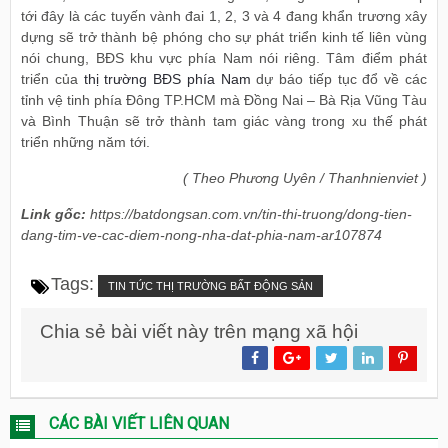
tới đây là các tuyến vành đai 1, 2, 3 và 4 đang khẩn trương xây
dựng sẽ trở thành bệ phóng cho sự phát triển kinh tế liên vùng
nói chung, BĐS khu vực phía Nam nói riêng. Tâm điểm phát
triển của
thị trường BĐS phía Nam
dự báo tiếp tục đổ về các
tỉnh vệ tinh phía Đông TP.HCM mà Đồng Nai – Bà Rịa Vũng Tàu
và Bình Thuận sẽ trở thành tam giác vàng trong xu thế phát
triển những năm tới.
( Theo Phương Uyên / Thanhnienviet )
Link gốc:
https://batdongsan.com.vn/tin-thi-truong/dong-tien-
dang-tim-ve-cac-diem-nong-nha-dat-phia-nam-ar107874
Tags:
TIN TỨC THỊ TRƯỜNG BẤT ĐỘNG SẢN
Chia sẻ bài viết này trên mạng xã hội
CÁC BÀI VIẾT LIÊN QUAN