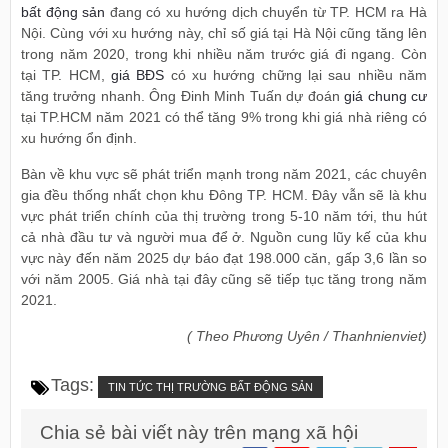
bất động sản
đang có xu hướng dịch chuyển từ TP. HCM ra Hà
Nội. Cùng với xu hướng này, chỉ số giá tại Hà Nội cũng tăng lên
trong năm 2020, trong khi nhiều năm trước giá đi ngang. Còn
tại TP. HCM,
giá BĐS
có xu hướng chững lại sau nhiều năm
tăng trưởng nhanh. Ông Đinh Minh Tuấn dự đoán
giá chung cư
tại TP.HCM năm 2021 có thể tăng 9% trong khi giá nhà riêng có
xu hướng ổn định.
Bàn về khu vực sẽ phát triển mạnh trong năm 2021, các chuyên
gia đều thống nhất chọn khu Đông TP. HCM. Đây vẫn sẽ là khu
vực phát triển chính của thị trường trong 5-10 năm tới, thu hút
cả nhà đầu tư và người mua để ở. Nguồn cung lũy kế của khu
vực này đến năm 2025 dự báo đạt 198.000 căn, gấp 3,6 lần so
với năm 2005. Giá nhà tại đây cũng sẽ tiếp tục tăng trong năm
2021.
( Theo Phương Uyên / Thanhnienviet)
Tags:
TIN TỨC THỊ TRƯỜNG BẤT ĐỘNG SẢN
Chia sẻ bài viết này trên mạng xã hội