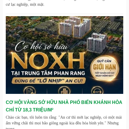
cư lạc nghiệp, một mặt.
CƠ HỘI VÀNG SỞ HỮU NHÀ PHỐ BIỂN KHÁNH HÒA
CHỈ TỪ 18,3 TRIỆU/M²
Chào các bạn, tôi luôn tin rằng: "An cư thì mới lạc nghiệp, có một mái
ấm vững chãi thì mọi bão giông ngoài kia đều hóa bình yên." Nhưng
trong.