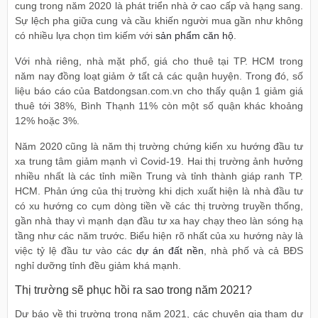
cung trong năm 2020 là phát triển nhà ở cao cấp và hạng sang.
Sự lệch pha giữa cung và cầu khiến người mua gần như không
có nhiều lựa chọn tìm kiếm với
sản phẩm căn hộ
.
Với nhà riêng, nhà mặt phố, giá cho thuê tại TP. HCM trong
năm nay đồng loạt giảm ở tất cả các quận huyện. Trong đó, số
liệu báo cáo của Batdongsan.com.vn cho thấy quận 1 giảm giá
thuê tới 38%, Bình Thạnh 11% còn một số quận khác khoảng
12% hoặc 3%.
Năm 2020 cũng là năm thị trường chứng kiến xu hướng đầu tư
xa trung tâm giảm mạnh vì Covid-19. Hai thị trường ảnh hưởng
nhiều nhất là các tỉnh miền Trung và tỉnh thành giáp ranh TP.
HCM. Phản ứng của thị trường khi dịch xuất hiện là nhà đầu tư
có xu hướng co cụm dòng tiền về các thị trường truyền thống,
gần nhà thay vì mạnh dạn đầu tư xa hay chạy theo làn sóng hạ
tầng như các năm trước. Biểu hiện rõ nhất của xu hướng này là
việc tỷ lệ đầu tư vào các
dự án đất nền
, nhà phố và cả BĐS
nghỉ dưỡng tỉnh đều giảm khá mạnh.
Thị trường sẽ phục hồi ra sao trong năm 2021?
Dự báo về thị trường trong năm 2021, các chuyên gia tham dự