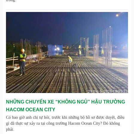
NHỮNG CHUYẾN XE “KHÔNG NGỦ” HẬU TRƯỜNG
HACOM OCEAN CITY
Có bao giờ anh chị tự hỏi, trước khi những bộ hồ sơ được duyệt, điều
gì đã thực sự xảy ra tại công trường Hacom Ocean City? Đó không
phải.