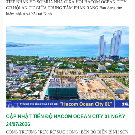
TIẾP NHẬN HỒ SƠ MUA NHÀ Ở XÃ HỘI HACOM OCEAN CITY
CƠ HỘI AN CƯ GIỮA TRUNG TÂM PHAN RANG Bạn đang tìm
kiếm nhà ở xã hội tại Ninh.
CẬP NHẬT TIẾN ĐỘ HACOM OCEAN CITY 01 NGÀY
24/07/2026
CÔNG TRƯỜNG "RỰC RỠ SỨC SỐNG" BÊN BỜ BIỂN BÌNH SƠN