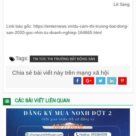
Lê Sáng
Link báo gốc: https://enternews.vn/du-cam-thi-truong-bat-dong-
san-2020-goc-nhin-tu-doanh-nghiep-164665.html
Tags:
TIN TỨC THỊ TRƯỜNG BẤT ĐỘNG SẢN
Chia sẻ bài viết này trên mạng xã hội
CÁC BÀI VIẾT LIÊN QUAN