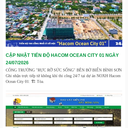
CẬP NHẬT TIẾN ĐỘ HACOM OCEAN CITY 01 NGÀY
24/07/2026
CÔNG TRƯỜNG "RỰC RỠ SỨC SỐNG" BÊN BỜ BIỂN BÌNH SƠN
Ghi nhận trực tiếp từ không khí thi công 24/7 tại dự án NOXH Hacom
Ocean City 01: 🏗️ Tòa.