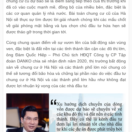
chung cư cũ dự báo sẽ là điểm sáng tiếp theo của thị trường khi
đã có vào cuộc mạnh mẽ, đồng bộ của nhiều bên, đặc biệt là
các cơ quan quản lý nhà nước. Bài toán chung cư cũ của Hà
Nội sẽ thực sự tìm được lời giải nhanh chóng khi các mấu chốt
về giải phóng mặt bằng và lựa chọn chủ đầu tư hứa hẹn sẽ
được tháo gỡ trong thời gian tới.
Cùng chung quan điểm về sự vươn lên của bất động sản vùng
ven, đặc biệt là đất nền tại các tỉnh thành lân cận các đô thị lớn,
ông Đàm Quốc Hiệp – Phó Chủ tịch HĐQT Công ty CP Tập
đoàn DANKO chia sẻ nhận định năm 2020, thị trường bất động
sản về chung cư ở Hà Nội và các thành phố lớn nói chung có
thể sẽ tương đối bão hòa và chững lại phần nào do việc đầu tư
chung cư ở Hà Nội và các thành phố lớn hầu như không đạt
được lợi nhuận kỳ vọng của các nhà đầu tư.