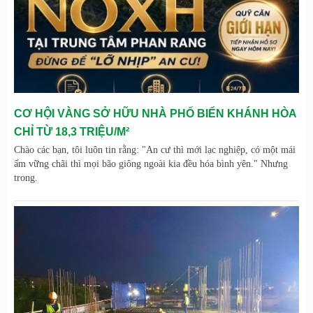
CƠ HỘI VÀNG SỞ HỮU NHÀ PHỐ BIỂN KHÁNH HÒA
CHỈ TỪ 18,3 TRIỆU/M²
Chào các bạn, tôi luôn tin rằng: "An cư thì mới lạc nghiệp, có một mái
ấm vững chãi thì mọi bão giông ngoài kia đều hóa bình yên." Nhưng
trong.