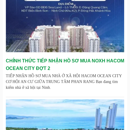
CHÍNH THỨC TIẾP NHẬN HỒ SƠ MUA NOXH HACOM
OCEAN CITY ĐỢT 2
TIẾP NHẬN HỒ SƠ MUA NHÀ Ở XÃ HỘI HACOM OCEAN CITY
CƠ HỘI AN CƯ GIỮA TRUNG TÂM PHAN RANG Bạn đang tìm
kiếm nhà ở xã hội tại Ninh.