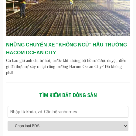
NHỮNG CHUYẾN XE “KHÔNG NGỦ” HẬU TRƯỜNG
HACOM OCEAN CITY
Có bao giờ anh chị tự hỏi, trước khi những bộ hồ sơ được duyệt, điều
gì đã thực sự xảy ra tại công trường Hacom Ocean City? Đó không
phải.
TÌM KIẾM BẤT ĐỘNG SẢN