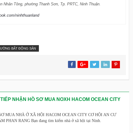
ần Nhân Tông, phường Thanh Sơn, Tp. PRTC, Ninh Thuận.
book.com/ninhthuanland
TRƯỜNG BẤT ĐỘNG SẢN
 TIẾP NHẬN HỒ SƠ MUA NOXH HACOM OCEAN CITY
SƠ MUA NHÀ Ở XÃ HỘI HACOM OCEAN CITY CƠ HỘI AN CƯ
PHAN RANG Bạn đang tìm kiếm nhà ở xã hội tại Ninh.