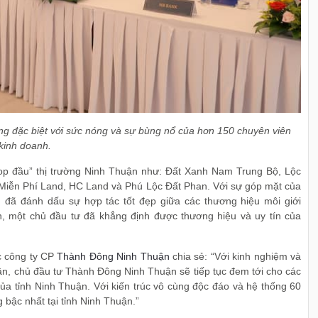
ng đặc biệt với sức nóng và sự bùng nổ của hơn 150 chuyên viên
kinh doanh.
“top đầu” thị trường Ninh Thuận như: Đất Xanh Nam Trung Bộ, Lộc
 Miễn Phí Land, HC Land và Phú Lộc Đất Phan. Với sự góp mặt của
n, đã đánh dấu sự hợp tác tốt đẹp giữa các thương hiệu môi giới
 một chủ đầu tư đã khẳng định được thương hiệu và uy tín của
c công ty CP
Thành Đông Ninh Thuận
chia sẻ: “Với kinh nghiệm và
uận, chủ đầu tư Thành Đông Ninh Thuận sẽ tiếp tục đem tới cho các
ủa tỉnh Ninh Thuận. Với kiến trúc vô cùng độc đáo và hệ thống 60
 bậc nhất tại tỉnh Ninh Thuận.”