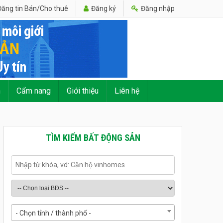
ăng tin Bán/Cho thuê
Đăng ký
Đăng nhập
n
Cẩm nang
Giới thiệu
Liên hệ
TÌM KIẾM BẤT ĐỘNG SẢN
- Chọn tỉnh / thành phố -