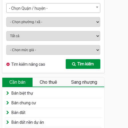
- Chọn Quận / huyện -
Tìm kiếm
Tìm kiếm nâng cao
Cần bán
Cho thuê
Sang nhượng
Bán biệt thự
Bán chung cư
Bán đất
Bán đất nền dự án