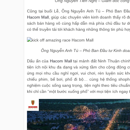
Ông Nguyễn Tiến Nghị – Giám đốc công 
Cũng tại buổi Lễ, Ông Nguyễn Anh Tú – Phó Ban Đầu 
Hacom Mall
, giúp các chuyên viên kinh doanh thấy rõ
sách bán hàng vô cùng hấp dẫn mà phía chủ đầu tư dự
có thể truyền tải tới khách hàng những thông tin phù h
Ông Nguyễn Anh Tú – Phó Ban Đầu tư Kinh doanh
Dấu ấn của
Hacom Mall
tại mảnh đất Ninh Thuận chính 
tiện ích nội khu đa dạng và xứng tầm cho cộng động c
ứng mọi nhu cầu nghỉ ngơi, vui chơi, rèn luyện sức kh
chiếu phim, bể bơi, phố đi bộ… cùng hệ thống shoph
nghiệm cuộc sống sang trọng, tiện nghi theo tiêu chuẩn
khi chỉ cần “một bước xuống phố” với mọi tiện ích ngay