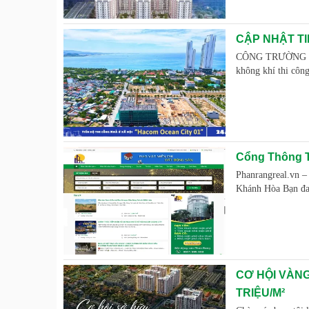
CẬP NHẬT TI
CÔNG TRƯỜNG "R
không khí thi côn
Cổng Thông T
Phanrangreal.vn 
Khánh Hòa Bạn đan
CƠ HỘI VÀNG
TRIỆU/M²