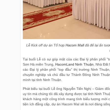
Lễ Kick off dự án Tổ hợp
Hacom Mall
đã để lại ấn tượ
Tại buổi Lễ có sự góp mặt của các Đại lý phân phối 
Sơn Hà miền Trung,
HacomLand Ninh Thuận
, Nhà Đất
các Đại lý phân phối “top đầu” thị trường Ninh Thuậ
chuyên nghiệp và chủ đầu tư Thành Đông Ninh Thuận,
mình tại tỉnh Ninh Thuận.
Phát biểu tại buổi Lễ ông Nguyễn Tiến Nghị – Giám đố
uy tín mà chúng tôi đã xây dựng được tại tỉnh Ninh Th
khách hàng một công trình mang tính biểu tượng mới c
tiện ích đẳng cấp, dự án Hacom Mal sẽ là nơi đáng sống