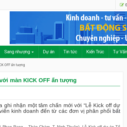
Đ
Sang nhượng
Dự án
Tin tức
Kiến Trúc
Tư Vấ
CK OFF ấn tượng
 với màn KICK OFF ấn tượng
 ghi nhận một tâm chấn mới với “Lễ Kick off dự
viên kinh doanh đến từ các đơn vị phân phối
bất
. Phan Rang – Tháp Chàm, T. Ninh Thuận), Lễ Kick off dự án Tổ