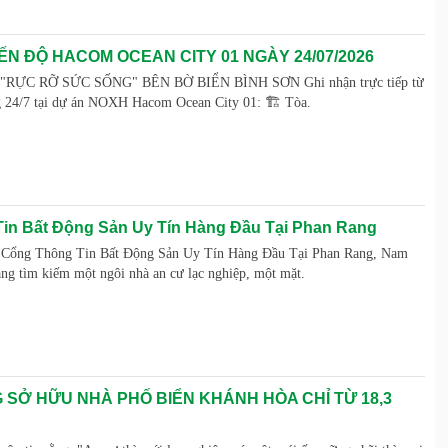
ẾN ĐỘ HACOM OCEAN CITY 01 NGÀY 24/07/2026
ỰC RỠ SỨC SỐNG" BÊN BỜ BIỂN BÌNH SƠN Ghi nhận trực tiếp từ
g 24/7 tại dự án NOXH Hacom Ocean City 01: 🏗️ Tòa.
in Bất Động Sản Uy Tín Hàng Đầu Tại Phan Rang
– Cổng Thông Tin Bất Động Sản Uy Tín Hàng Đầu Tại Phan Rang, Nam
g tìm kiếm một ngôi nhà an cư lạc nghiệp, một mặt.
 SỞ HỮU NHÀ PHỐ BIỂN KHÁNH HÒA CHỈ TỪ 18,3