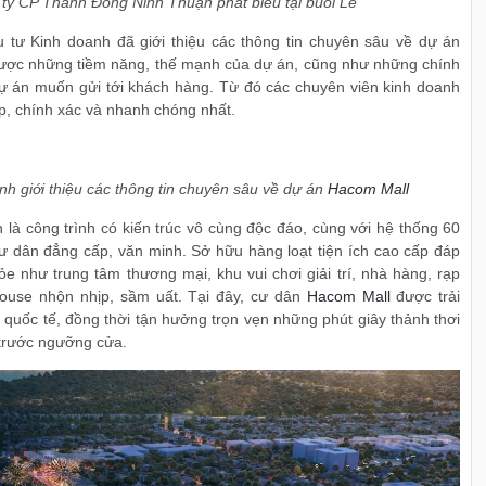
ty CP Thành Đông Ninh Thuận phát biểu tại buổi Lễ
tư Kinh doanh đã giới thiệu các thông tin chuyên sâu về dự án
 được những tiềm năng, thế mạnh của dự án, cũng như những chính
 án muốn gửi tới khách hàng. Từ đó các chuyên viên kinh doanh
ợp, chính xác và nhanh chóng nhất.
 giới thiệu các thông tin chuyên sâu về dự án
Hacom Mall
là công trình có kiến trúc vô cùng độc đáo, cùng với hệ thống 60
ư dân đẳng cấp, văn minh. Sở hữu hàng loạt tiện ích cao cấp đáp
ỏe như trung tâm thương mại, khu vui chơi giải trí, nhà hàng, rạp
ouse nhộn nhịp, sầm uất. Tại đây, cư dân
Hacom Mall
được trải
 quốc tế, đồng thời tận hưởng trọn vẹn những phút giây thảnh thơi
 trước ngưỡng cửa.