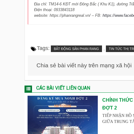
Địa chỉ: TM14-6 KĐT mới Đông Bắc ( Khu K1), đường Tr
Điện thoại: 0933843118
website: https://phanrangreal.vn/ – FB:
https://www.face
Tags:
,
BẤT ĐỘNG SẢN PHAN RANG
TIN TỨC THỊ 
Chia sẻ bài viết này trên mạng xã hội
CÁC BÀI VIẾT LIÊN QUAN
CHÍNH THỨC
ĐỢT 2
TIẾP NHẬN HỒ 
GIỮA TRUNG TÂM 