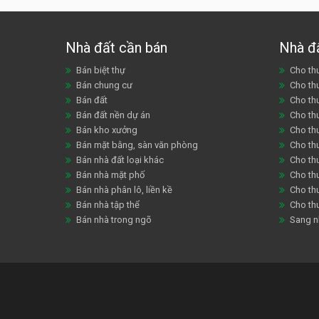
Nhà đất cần bán
Nhà đ
Bán biệt thự
Cho thu
Bán chung cư
Cho th
Bán đất
Cho th
Bán đất nền dự án
Cho th
Bán kho xưởng
Cho th
Bán mặt bằng, sàn văn phòng
Cho thu
Bán nhà đất loại khác
Cho th
Bán nhà mặt phố
Cho th
Bán nhà phân lô, liền kề
Cho thu
Bán nhà tập thể
Cho th
Bán nhà trong ngõ
Sang n