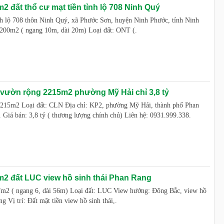
2 đất thổ cư mạt tiền tỉnh lộ 708 Ninh Quý
ỉnh lộ 708 thôn Ninh Quý, xã Phước Sơn, huyện Ninh Phước, tỉnh Ninh
 200m2 ( ngang 10m, dài 20m) Loại đất: ONT (.
vườn rộng 2215m2 phường Mỹ Hải chỉ 3,8 tỷ
2215m2 Loại đất: CLN Địa chỉ: KP2, phường Mỹ Hải, thành phố Phan
Giá bán: 3,8 tỷ ( thương lượng chính chủ) Liên hệ: 0931.999.338.
2 đất LUC view hồ sinh thái Phan Rang
37m2 ( ngang 6, dài 56m) Loại đất: LUC View hướng: Đông Bắc, view hồ
g Vị trí: Đất mặt tiền view hồ sinh thái,.