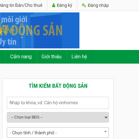
ăng tin Bán/Cho thuê
Đăng ký
Đăng nhập
n
Cẩm nang
Giới thiệu
Liên hệ
TÌM KIẾM BẤT ĐỘNG SẢN
- Chọn tỉnh / thành phố -