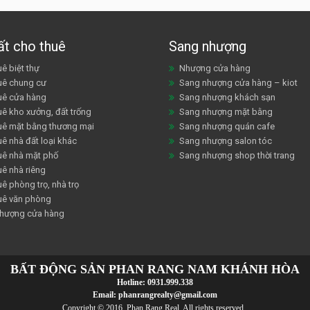
ất cho thuê
Sang nhượng
ê biệt thự
Nhượng cửa hàng
uê chung cư
Sang nhượng cửa hàng – kiot
uê cửa hàng
Sang nhượng khách sạn
uê kho xưởng, đất trống
Sang nhượng mặt bằng
uê mặt bằng thương mại
Sang nhượng quán cafe
ê nhà đất loại khác
Sang nhượng salon tóc
uê nhà mặt phố
Sang nhượng shop thời trang
uê nhà riêng
ê phòng trọ, nhà trọ
uê văn phòng
hượng cửa hàng
BẤT ĐỘNG SẢN PHAN RANG NAM KHÁNH HÒA
Hotline:
0931.999.338
Email:
phanrangrealty@gmail.com
Copyright © 2016 Phan Rang Real. All rights reserved..