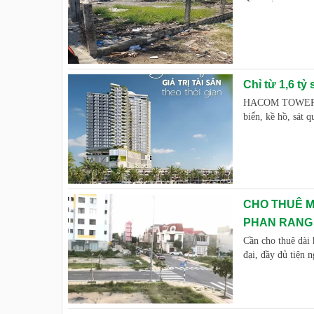
Chỉ từ 1,6 tỷ
HACOM TOWER B
biển, kề hồ, sát 
CHO THUÊ M
PHAN RANG
Cần cho thuê dài 
đại, đầy đủ tiện n