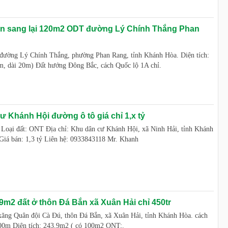
ần sang lại 120m2 ODT đường Lý Chính Thắng Phan
n đường Lý Chính Thắng, phường Phan Rang, tỉnh Khánh Hòa. Diện tích:
, dài 20m) Đất hướng Đông Bắc, cách Quốc lộ 1A chỉ.
ư Khánh Hội đường ô tô giá chỉ 1,x tỷ
 Loại đất: ONT Địa chỉ: Khu dân cư Khánh Hội, xã Ninh Hải, tỉnh Khánh
iá bán: 1,3 tỷ Liên hệ: 0933843118 Mr. Khanh
9m2 đất ở thôn Đá Bắn xã Xuân Hải chỉ 450tr
 xăng Quân đội Cà Đú, thôn Đá Bắn, xã Xuân Hải, tỉnh Khánh Hòa. cách
00m Diện tích: 243,9m2 ( có 100m2 ONT;.