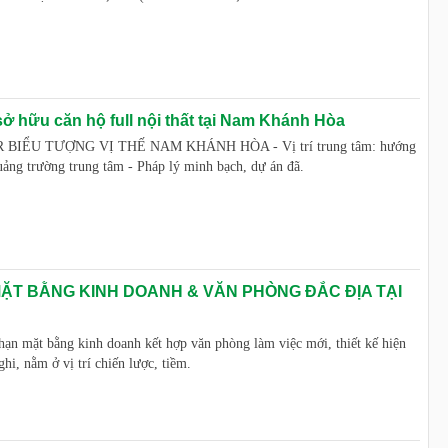
 sở hữu căn hộ full nội thất tại Nam Khánh Hòa
IỂU TƯỢNG VỊ THẾ NAM KHÁNH HÒA - Vị trí trung tâm: hướng
quảng trường trung tâm - Pháp lý minh bạch, dự án đã.
ẶT BẰNG KINH DOANH & VĂN PHÒNG ĐẮC ĐỊA TẠI
hạn mặt bằng kinh doanh kết hợp văn phòng làm việc mới, thiết kế hiện
ghi, nằm ở vị trí chiến lược, tiềm.