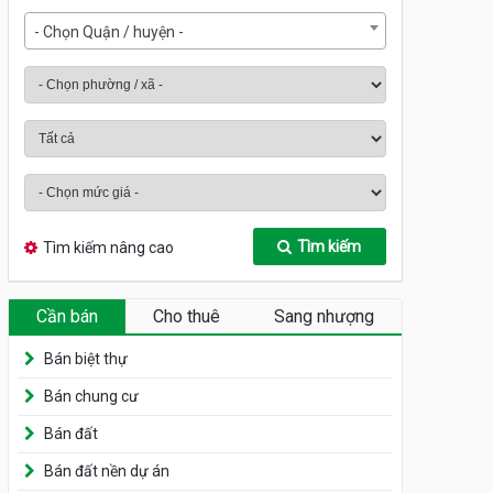
- Chọn Quận / huyện -
Tìm kiếm
Tìm kiếm nâng cao
Cần bán
Cho thuê
Sang nhượng
Bán biệt thự
Bán chung cư
Bán đất
Bán đất nền dự án