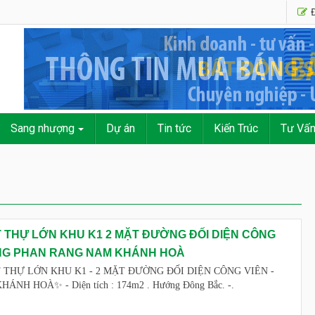
Đ
Sang nhượng
Dự án
Tin tức
Kiến Trúc
Tư Vấ
T THỰ LỚN KHU K1 2 MẶT ĐƯỜNG ĐỐI DIỆN CÔNG
NG PHAN RANG NAM KHÁNH HOÀ
T THỰ LỚN KHU K1 - 2 MẶT ĐƯỜNG ĐỐI DIỆN CÔNG VIÊN -
ÁNH HOÀ✨ - Diện tích : 174m2 . Hướng Đông Bắc. -.