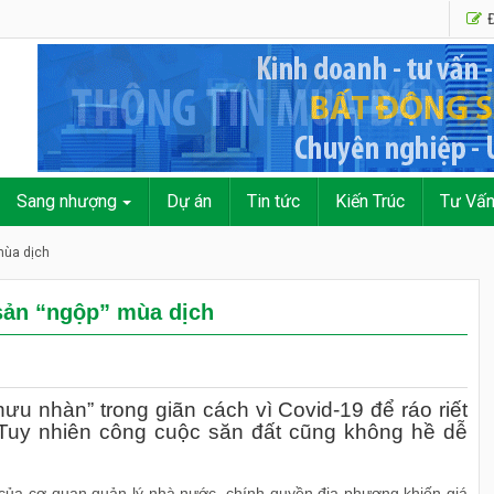
Đ
Sang nhượng
Dự án
Tin tức
Kiến Trúc
Tư Vấ
mùa dịch
sản “ngộp” mùa dịch
ưu nhàn” trong giãn cách vì Covid-19 để ráo riết
Tuy nhiên công cuộc săn đất cũng không hề dễ
ý của cơ quan quản lý nhà nước, chính quyền địa phương khiến giá