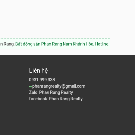
ng sản Phan Rang Nam Khánh Hòa, Hotline: 0933.843.118
Mua bán nhà
Liên hệ
0931.999.338
phanrangrealty@gmail.com
Zalo: Phan Rang Realty
facebook: Phan Rang Realty