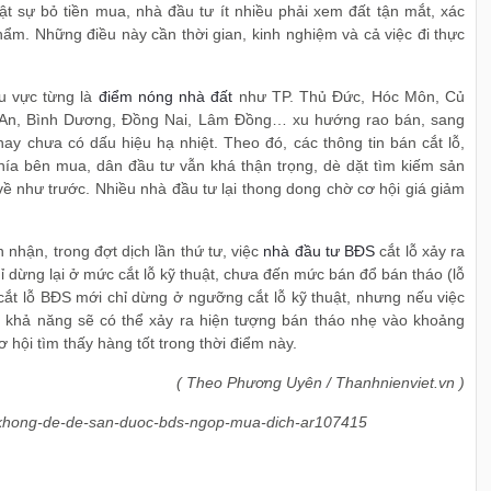
ật sự bỏ tiền mua, nhà đầu tư ít nhiều phải xem đất tận mắt, xác
hẩm. Những điều này cần thời gian, kinh nghiệm và cả việc đi thực
u vực từng là
điểm nóng nhà đất
như TP. Thủ Đức, Hóc Môn, Củ
g An, Bình Dương, Đồng Nai, Lâm Đồng… xu hướng rao bán, sang
ay chưa có dấu hiệu hạ nhiệt. Theo đó, các thông tin bán cắt lỗ,
hía bên mua, dân đầu tư vẫn khá thận trọng, dè dặt tìm kiếm sản
ề như trước. Nhiều nhà đầu tư lại thong dong chờ cơ hội giá giảm
hận, trong đợt dịch lần thứ tư, việc
nhà đầu tư BĐS
cắt lỗ xảy ra
ỉ dừng lại ở mức cắt lỗ kỹ thuật, chưa đến mức bán đổ bán tháo (lỗ
cắt lỗ BĐS mới chỉ dừng ở ngưỡng cắt lỗ kỹ thuật, nhưng nếu việc
9, khả năng sẽ có thể xảy ra hiện tượng bán tháo nhẹ vào khoảng
 hội tìm thấy hàng tốt trong thời điểm này.
( Theo Phương Uyên / Thanhnienviet.vn )
ng/khong-de-de-san-duoc-bds-ngop-mua-dich-ar107415