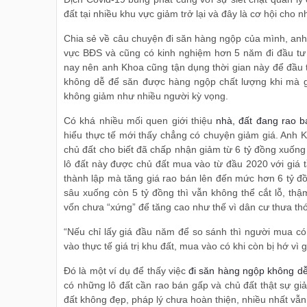
đất tại nhiều khu vực giảm trở lại và đây là cơ hội cho n
Chia sẻ về câu chuyện đi săn hàng ngộp của mình, anh 
vực BĐS và cũng có kinh nghiệm hơn 5 năm đi đầu tư 
nay nên anh Khoa cũng tận dụng thời gian này để đầu
không dễ để săn được hàng ngộp chất lượng khi mà g
không giảm như nhiều người kỳ vọng.
Có khá nhiều mối quen giới thiệu
nhà, đất đang rao b
hiểu thực tế mới thấy chẳng có chuyện giảm giá. Anh Kh
chủ đất cho biết đã chấp nhận giảm từ 6 tỷ đồng xuống 
lô đất này được chủ đất mua vào từ đầu 2020 với giá 
thành lập mà tăng giá rao bán lên đến mức hơn 6 tỷ đ
sâu xuống còn 5 tỷ đồng thì vẫn không thể cắt lỗ, thậ
vốn chưa “xứng” để tăng cao như thế vì dân cư thưa thớ
“Nếu chỉ lấy giá đầu năm để so sánh thì người mua c
vào thực tế giá trị khu đất, mua vào có khi còn bị hớ vì 
Đó là một ví dụ để thấy việc
đi săn hàng ngộp không dễ
có những lô đất cần rao bán gấp và chủ đất thật sự giảm
đất không đẹp, pháp lý chưa hoàn thiện, nhiều nhất vẫn l