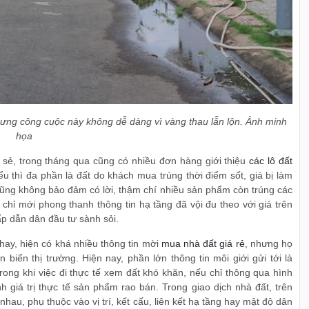
hưng công cuộc này không dễ dàng vì vàng thau lẫn lộn. Ảnh minh
họa
 sẻ, trong tháng qua cũng có nhiều đơn hàng giới thiệu
các lô đất
u thì đa phần là đất do khách mua trúng thời điểm sốt, giá bị làm
cũng không bảo đảm có lời, thậm chí nhiều sản phẩm còn trúng các
chỉ mới phong thanh thông tin hạ tầng đã vội đu theo với giá trên
ấp dẫn dân đầu tư sành sỏi.
hay, hiện có khá nhiều thông tin mời
mua nhà đất giá rẻ
, nhưng họ
biến thị trường. Hiện nay, phần lớn thông tin môi giới gửi tới là
rong khi việc đi thực tế xem đất khó khăn, nếu chỉ thông qua hình
nh giá trị thực tế sản phẩm rao bán. Trong giao dịch nhà đất, trên
hau, phụ thuộc vào vị trí, kết cấu, liên kết hạ tầng hay mật độ dân