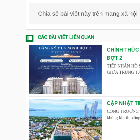
Chia sẻ bài viết này trên mạng xã hội
CÁC BÀI VIẾT LIÊN QUAN
CHÍNH THỨC
ĐỢT 2
TIẾP NHẬN HỒ 
GIỮA TRUNG TÂM 
CẬP NHẬT TI
CÔNG TRƯỜNG "R
không khí thi côn