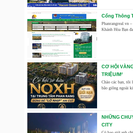
Cổng Thông T
Phanrangreal.vn 
Khánh Hòa Bạn đan
CƠ HỘI VÀNG
TRIỆU/M²
Chào các bạn, tôi 
bão giông ngoài k
NHỮNG CHUY
CITY
Có bao giờ anh chị