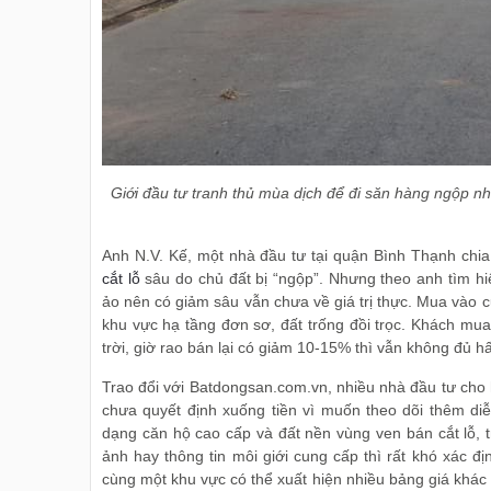
Giới đầu tư tranh thủ mùa dịch để đi săn hàng ngộp n
Anh N.V. Kế, một nhà đầu tư tại quận Bình Thạnh chia
cắt lỗ
sâu do chủ đất bị “ngộp”. Nhưng theo anh tìm hiể
ảo nên có giảm sâu vẫn chưa về giá trị thực. Mua vào 
khu vực hạ tầng đơn sơ, đất trống đồi trọc. Khách mua 
trời, giờ rao bán lại có giảm 10-15% thì vẫn không đủ h
Trao đổi với Batdongsan.com.vn, nhiều nhà đầu tư cho 
chưa quyết định xuống tiền vì muốn theo dõi thêm diễn 
dạng căn hộ cao cấp và đất nền vùng ven bán cắt lỗ, t
ảnh hay thông tin môi giới cung cấp thì rất khó xác đị
cùng một khu vực có thể xuất hiện nhiều bảng giá khác n