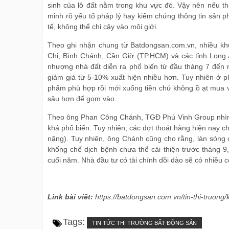
sinh của lô đất nằm trong khu vực đó. Vậy nên nếu th
minh rõ yếu tố pháp lý hay kiểm chứng thông tin sản p
tế, không thể chỉ cậy vào môi giới.
Theo ghi nhận chung từ Batdongsan.com.vn, nhiều kh
Chi, Bình Chánh, Cần Giờ (TP.HCM) và các tỉnh Lon
nhượng nhà đất diễn ra phổ biến từ đầu tháng 7 đến n
giảm giá từ 5-10% xuất hiện nhiều hơn. Tuy nhiên ở p
phẩm phù hợp rồi mới xuống tiền chứ không ồ ạt mua v
sâu hơn để gom vào.
Theo ông Phan Công Chánh, TGĐ Phú Vinh Group nhìn n
khá phổ biến. Tuy nhiên, các đợt thoát hàng hiện nay ch
nặng). Tuy nhiên, ông Chánh cũng cho rằng, làn sóng 
khống chế dịch bệnh chưa thể cải thiện trước tháng 
cuối năm. Nhà đầu tư có tài chính dồi dào sẽ có nhiều cơ
Link bài viết:
https://batdongsan.com.vn/tin-thi-truo
Tags:
TIN TỨC THỊ TRƯỜNG BẤT ĐỘNG SẢN