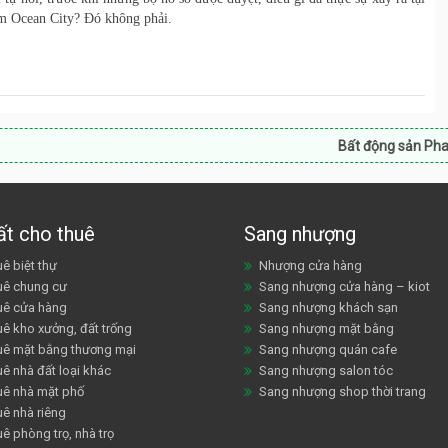
m Ocean City? Đó không phải.
Bất động sản Phan Rang:
Bất độ
ất cho thuê
Sang nhượng
ê biệt thự
Nhượng cửa hàng
uê chung cư
Sang nhượng cửa hàng – kiot
uê cửa hàng
Sang nhượng khách sạn
uê kho xưởng, đất trống
Sang nhượng mặt bằng
uê mặt bằng thương mại
Sang nhượng quán cafe
ê nhà đất loại khác
Sang nhượng salon tóc
uê nhà mặt phố
Sang nhượng shop thời trang
uê nhà riêng
ê phòng trọ, nhà trọ