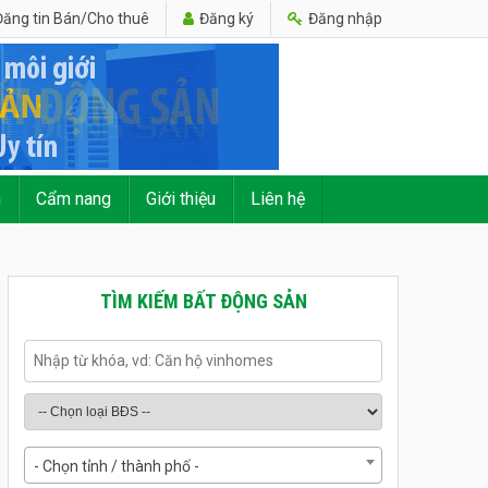
ăng tin Bán/Cho thuê
Đăng ký
Đăng nhập
n
Cẩm nang
Giới thiệu
Liên hệ
TÌM KIẾM BẤT ĐỘNG SẢN
- Chọn tỉnh / thành phố -