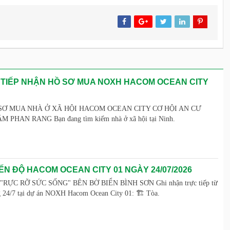
 TIẾP NHẬN HỒ SƠ MUA NOXH HACOM OCEAN CITY
SƠ MUA NHÀ Ở XÃ HỘI HACOM OCEAN CITY CƠ HỘI AN CƯ
PHAN RANG Bạn đang tìm kiếm nhà ở xã hội tại Ninh.
ẾN ĐỘ HACOM OCEAN CITY 01 NGÀY 24/07/2026
ỰC RỠ SỨC SỐNG" BÊN BỜ BIỂN BÌNH SƠN Ghi nhận trực tiếp từ
g 24/7 tại dự án NOXH Hacom Ocean City 01: 🏗️ Tòa.