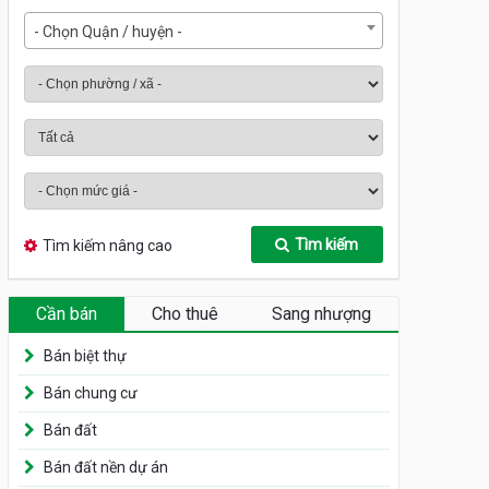
- Chọn Quận / huyện -
Tìm kiếm
Tìm kiếm nâng cao
Cần bán
Cho thuê
Sang nhượng
Bán biệt thự
Bán chung cư
Bán đất
Bán đất nền dự án