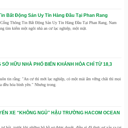
in Bất Động Sản Uy Tín Hàng Đầu Tại Phan Rang
– Cổng Thông Tin Bất Động Sản Uy Tín Hàng Đầu Tại Phan Rang, Nam
g tìm kiếm một ngôi nhà an cư lạc nghiệp, một mặt.
 SỞ HỮU NHÀ PHỐ BIỂN KHÁNH HÒA CHỈ TỪ 18,3
luôn tin rằng: "An cư thì mới lạc nghiệp, có một mái ấm vững chãi thì mọi
ia đều hóa bình yên." Nhưng trong.
ẾN XE “KHÔNG NGỦ” HẬU TRƯỜNG HACOM OCEAN
 tự hỏi, trước khi những bộ hồ sơ được duyệt, điều gì đã thực sự xảy ra tại