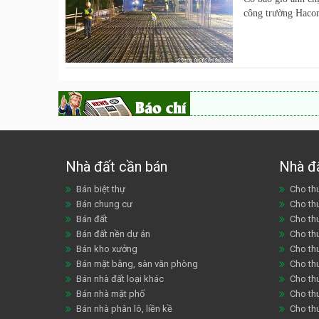
công trường Haco
Nhà đất cần bán
Nhà đ
Bán biệt thự
Cho thu
Bán chung cư
Cho th
Bán đất
Cho th
Bán đất nền dự án
Cho th
Bán kho xưởng
Cho th
Bán mặt bằng, sàn văn phòng
Cho thu
Bán nhà đất loại khác
Cho th
Bán nhà mặt phố
Cho th
Bán nhà phân lô, liền kề
Cho thu