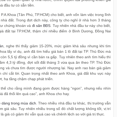
hà đầu tư có sẵn tiền.
P.A.Khoa (Tân Phú, TP.HCM) cho biết, anh vốn làm việc trong lĩnh
nhà đất. Trong đợt dịch này, công ty cho nghỉ ở nhà hơn 3 tháng
 tư chứng khoán và
đi săn BĐS
. Tuy nhiên nhà đầu tư này cho biết,
iá đất tại TP.HCM, thậm chí nhiều điểm ở Bình Dương, Đồng Nai
án
, nghe thì thấy giảm 15-20%, mức giảm khá sâu nhưng khi tìm
oa lấy ví dụ, anh đã tìm hiểu giá bán 1 lô đất tại TP. Thủ Đức mà
còn 5,5 tỷ đồng vì cần bán ra gấp. Tuy nhiên theo anh tìm hiểu thì
tầm 4,3 tỷ đồng, đợt sốt đất tháng 3 vừa qua ăn theo TP. Thủ Đức
ồng và chưa tìm được người nhượng lại. Nay anh rao bán giá giảm
m chí cắt lời. Quan trọng nhất theo anh Khoa, giá đất khu vực này
t, hạ tầng chậm chạp phát triển.
ó thể cho rằng mình đang gom được hàng “ngon”, nhưng nếu nhìn
giá đã thổi lên quá cao”, anh Khoa cho hay.
 dàng trong mùa dịch
. Theo nhiều nhà đầu tư khác, thị trường vẫn
 giá sâu. Tuy nhiên nhiều trong số đó chất lượng không tốt, vị trí
à giá có giảm thì vẫn quá cao và chênh lệch so với giá trị thực.