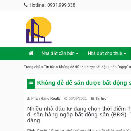
Hotline : 0931.999.338
Nhà đất cần bán
Nhà đất cho thuê
Trang chủ
Tin tức
Không dễ để săn được bất động sản “ngộp” 
Không dễ để săn được bất động 
Phan Rang Realty
06/09/2021
Tin tức
Nhiều nhà đầu tư đang chọn thời điểm “h
đi săn hàng ngộp
bất động sản
(BĐS). 
dàng.
Dịch Covid-19 bùng phát cùng với sự siết chặt quản l