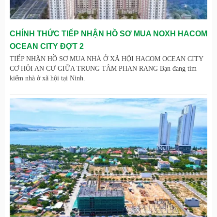
CHÍNH THỨC TIẾP NHẬN HỒ SƠ MUA NOXH HACOM
OCEAN CITY ĐỢT 2
TIẾP NHẬN HỒ SƠ MUA NHÀ Ở XÃ HỘI HACOM OCEAN CITY
CƠ HỘI AN CƯ GIỮA TRUNG TÂM PHAN RANG Bạn đang tìm
kiếm nhà ở xã hội tại Ninh.