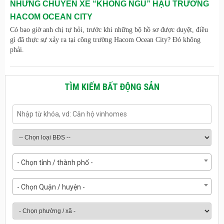
NHỮNG CHUYẾN XE “KHÔNG NGỦ” HẬU TRƯỜNG
HACOM OCEAN CITY
Có bao giờ anh chị tự hỏi, trước khi những bộ hồ sơ được duyệt, điều
gì đã thực sự xảy ra tại công trường Hacom Ocean City? Đó không
phải.
TÌM KIẾM BẤT ĐỘNG SẢN
- Chọn tỉnh / thành phố -
- Chọn Quận / huyện -