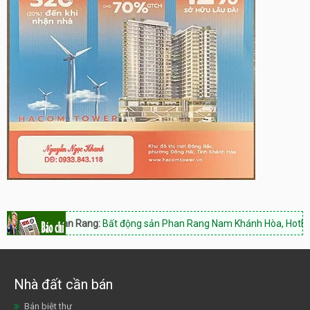
an Rang:
Bất động sản Phan Rang Nam Khánh Hòa, Hotline: 0933.843.1
Nhà đất cần bán
Bán biệt thự