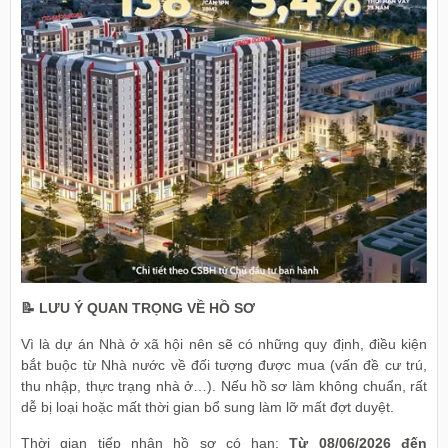
📝 LƯU Ý QUAN TRỌNG VỀ HỒ SƠ
Vì là dự án Nhà ở xã hội nên sẽ có những quy định, điều kiện
bắt buộc từ Nhà nước về đối tượng được mua (vấn đề cư trú,
thu nhập, thực trạng nhà ở…). Nếu hồ sơ làm không chuẩn, rất
dễ bị loại hoặc mất thời gian bổ sung làm lỡ mất đợt duyệt.
Thời gian tiếp nhận hồ sơ có hạn:
Từ 08/06/2026 đến