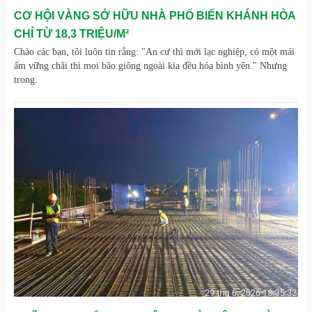
CƠ HỘI VÀNG SỞ HỮU NHÀ PHỐ BIỂN KHÁNH HÒA
CHỈ TỪ 18,3 TRIỆU/M²
Chào các bạn, tôi luôn tin rằng: "An cư thì mới lạc nghiệp, có một mái
ấm vững chãi thì mọi bão giông ngoài kia đều hóa bình yên." Nhưng
trong.