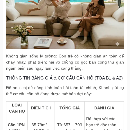
Không gian sống lý tưởng: Con trẻ có không gian an toàn để
chạy nhảy, phát triển; hai vợ chồng có góc ban công thư giãn
ngắm biển sau ngày làm việc căng thẳng.
THÔNG TIN BẢNG GIÁ & CƠ CẤU CĂN HỘ (TÒA B1 & A2)
Để anh chị dễ dàng tính toán bài toán tài chính, Khanh gửi cụ
thể cơ cấu căn hộ đang được mở bán đợt này:
LOẠI
DIỆN TÍCH
TỔNG GIÁ
ĐÁNH GIÁ
CĂN HỘ
Rất hợp với các
Căn 1PN
35.79m² –
Từ 657 – 703
bạn trẻ độc thân