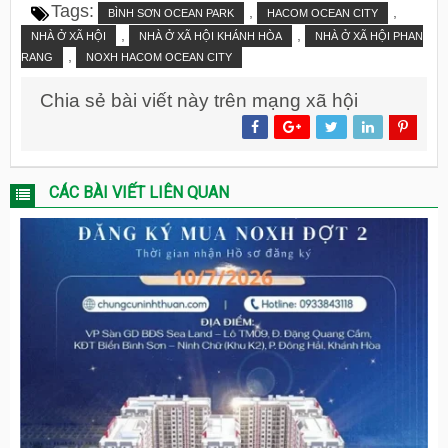
Tags:
,
,
BÌNH SƠN OCEAN PARK
HACOM OCEAN CITY
,
,
NHÀ Ở XÃ HỘI
NHÀ Ở XÃ HỘI KHÁNH HÒA
NHÀ Ở XÃ HỘI PHAN
,
RANG
NOXH HACOM OCEAN CITY
Chia sẻ bài viết này trên mạng xã hội
CÁC BÀI VIẾT LIÊN QUAN