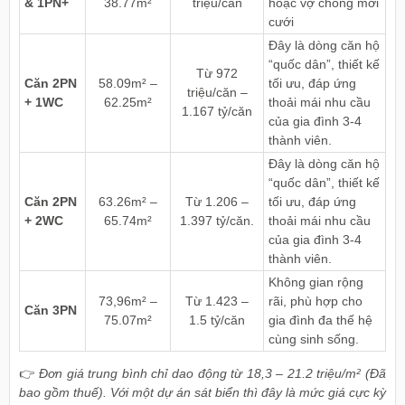
& 1PN+
38.77m²
triệu/căn
hoặc vợ chồng mới
cưới
Đây là dòng căn hộ
“quốc dân”, thiết kế
Từ 972
Căn 2PN
58.09m² –
tối ưu, đáp ứng
triệu/căn –
+ 1WC
62.25m²
thoải mái nhu cầu
1.167 tỷ/căn
của gia đình 3-4
thành viên.
Đây là dòng căn hộ
“quốc dân”, thiết kế
Căn 2PN
63.26m² –
Từ 1.206 –
tối ưu, đáp ứng
+ 2WC
65.74m²
1.397 tỷ/căn.
thoải mái nhu cầu
của gia đình 3-4
thành viên.
Không gian rộng
73,96m² –
Từ 1.423 –
rãi, phù hợp cho
Căn 3PN
75.07m²
1.5 tỷ/căn
gia đình đa thế hệ
cùng sinh sống.
👉
Đơn giá trung bình chỉ dao động từ 18,3 – 21.2 triệu/m² (Đã
bao gồm thuế). Với một dự án sát biển thì đây là mức giá cực kỳ