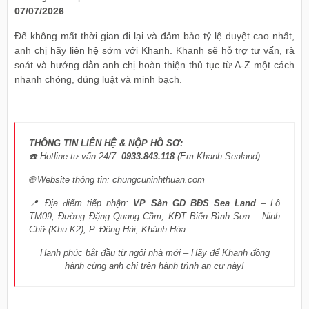
07/07/2026
.
Để không mất thời gian đi lại và đảm bảo tỷ lệ duyệt cao nhất,
anh chị hãy liên hệ sớm với Khanh. Khanh sẽ hỗ trợ tư vấn, rà
soát và hướng dẫn anh chị hoàn thiện thủ tục từ A-Z một cách
nhanh chóng, đúng luật và minh bạch.
THÔNG TIN LIÊN HỆ & NỘP HỒ SƠ:
☎️ Hotline tư vấn 24/7:
0933.843.118
(Em Khanh Sealand)
🌐 Website thông tin: chungcuninhthuan.com
📍 Địa điểm tiếp nhận:
VP Sàn GD BĐS Sea Land
– Lô
TM09, Đường Đặng Quang Cầm, KĐT Biển Bình Sơn – Ninh
Chữ (Khu K2), P. Đông Hải, Khánh Hòa.
Hạnh phúc bắt đầu từ ngôi nhà mới – Hãy để Khanh đồng
hành cùng anh chị trên hành trình an cư này!