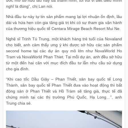
ước mơ sở hữu lâu nay đã thành hình, tôi vui vì biết điều mình
nghĩ là đúng”, chị Lan nói.
Nhà đầu tư này tự tin sản phẩm mang lại lợi nhuận ổn định, lâu
dài và hứa hẹn còn gia tăng giá trị khi có sự tham gia vận hành
của thương hiệu quốc tế Centara Mirage Beach Resort Mui Ne.
Nghệ sĩ Trịnh Tú Trung, một khách hàng trẻ tuổi của Novaland
cho biết, anh cảm thấy ưng ý khi được sở hữu các sản phẩm
second home tại các dự án quy mô lớn như NovaWorld Ho
Tram và NovaWorld Phan Thiet. Tại mỗi dự án, anh đều sở hữu
từ một đến hai căn với mục đích đầu tư lẫn nhu cầu sử dụng
cho gia đình.
“Khi cao tốc Dầu Giây – Phan Thiết, sân bay quốc tế Long
Thành, sân bay quốc tế Phan Thiết đưa vào hoạt động thì bất
động sản ở Phan Thiết và Hồ Tràm sẽ tăng giá, thực tế đã
chứng minh tại các thị trường Phú Quốc, Hạ Long…”, anh
Trung chia sẻ.