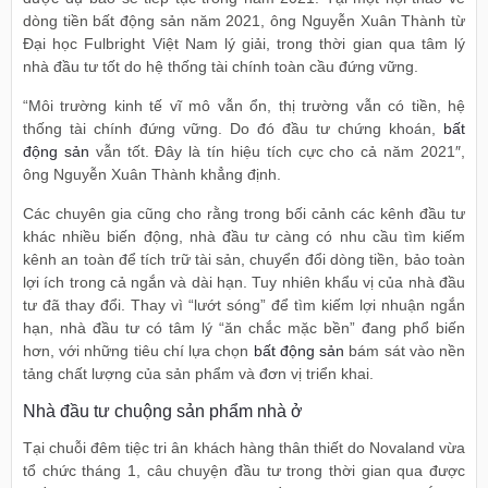
dòng tiền bất động sản năm 2021, ông Nguyễn Xuân Thành từ
Đại học Fulbright Việt Nam lý giải, trong thời gian qua tâm lý
nhà đầu tư tốt do hệ thống tài chính toàn cầu đứng vững.
“Môi trường kinh tế vĩ mô vẫn ổn, thị trường vẫn có tiền, hệ
thống tài chính đứng vững. Do đó đầu tư chứng khoán,
bất
động sản
vẫn tốt. Đây là tín hiệu tích cực cho cả năm 2021″,
ông Nguyễn Xuân Thành khẳng định.
Các chuyên gia cũng cho rằng trong bối cảnh các kênh đầu tư
khác nhiều biến động, nhà đầu tư càng có nhu cầu tìm kiếm
kênh an toàn để tích trữ tài sản, chuyển đổi dòng tiền, bảo toàn
lợi ích trong cả ngắn và dài hạn. Tuy nhiên khẩu vị của nhà đầu
tư đã thay đổi. Thay vì “lướt sóng” để tìm kiếm lợi nhuận ngắn
hạn, nhà đầu tư có tâm lý “ăn chắc mặc bền” đang phổ biến
hơn, với những tiêu chí lựa chọn
bất động sản
bám sát vào nền
tảng chất lượng của sản phẩm và đơn vị triển khai.
Nhà đầu tư chuộng sản phẩm nhà ở
Tại chuỗi đêm tiệc tri ân khách hàng thân thiết do Novaland vừa
tổ chức tháng 1, câu chuyện đầu tư trong thời gian qua được