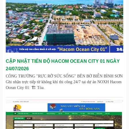
CẬP NHẬT TIẾN ĐỘ HACOM OCEAN CITY 01 NGÀY
24/07/2026
CÔNG TRƯỜNG "RỰC RỠ SỨC SỐNG" BÊN BỜ BIỂN BÌNH SƠN
Ghi nhận trực tiếp từ không khí thi công 24/7 tại dự án NOXH Hacom
Ocean City 01: 🏗️ Tòa.