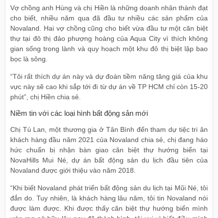
Vợ chồng anh Hùng và chị Hiền là những doanh nhân thành đạt
cho biết, nhiều năm qua đã đầu tư nhiều các sản phẩm của
Novaland. Hai vợ chồng cũng cho biết vừa đầu tư một căn biệt
thự tại đô thị đảo phượng hoàng của Aqua City vì thích không
gian sống trong lành và quy hoạch một khu đô thị biệt lập bao
bọc là sông.
“Tôi rất thích dự án này và dự đoán tiềm năng tăng giá của khu
vực này sẽ cao khi sắp tới đi từ dự án về TP HCM chỉ còn 15-20
phút”, chị Hiền chia sẻ.
Niềm tin với các loại hình bất động sản mới
Chị Tú Lan, một thương gia ở Tân Bình đến tham dự tiệc tri ân
khách hàng đầu năm 2021 của Novaland chia sẻ, chị đang háo
hức chuẩn bị nhận bàn giao căn biệt thự hướng biển tại
NovaHills Mui Né, dự án bất động sản du lịch đầu tiên của
Novaland được giới thiệu vào năm 2018.
“Khi biết Novaland phát triển bất động sản du lịch tại Mũi Né, tôi
đắn do. Tuy nhiên, là khách hàng lâu năm, tôi tin Novaland nói
được làm được. Khi được thấy căn biệt thự hướng biển mình