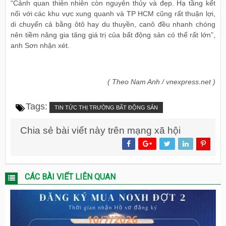
“Cảnh quan thiên nhiên còn nguyên thủy và đẹp. Hạ tầng kết
nối với các khu vực xung quanh và TP HCM cũng rất thuận lợi,
di chuyển cả bằng ôtô hay du thuyền, canô đều nhanh chóng
nên tiềm năng gia tăng giá trị của bất động sản có thể rất lớn”,
anh Sơn nhận xét.
( Theo Nam Anh / vnexpress.net )
Tags:
TIN TỨC THỊ TRƯỜNG BẤT ĐỘNG SẢN
Chia sẻ bài viết này trên mạng xã hội
CÁC BÀI VIẾT LIÊN QUAN