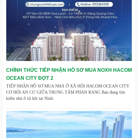
CHÍNH THỨC TIẾP NHẬN HỒ SƠ MUA NOXH HACOM
OCEAN CITY ĐỢT 2
TIẾP NHẬN HỒ SƠ MUA NHÀ Ở XÃ HỘI HACOM OCEAN CITY
CƠ HỘI AN CƯ GIỮA TRUNG TÂM PHAN RANG Bạn đang tìm
kiếm nhà ở xã hội tại Ninh.