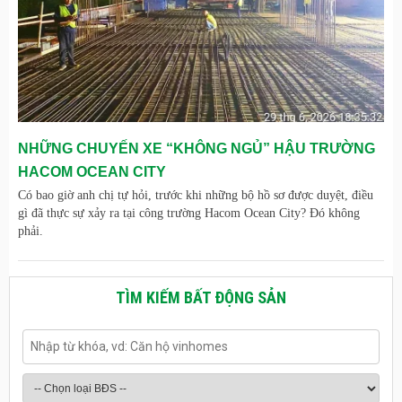
NHỮNG CHUYẾN XE “KHÔNG NGỦ” HẬU TRƯỜNG
HACOM OCEAN CITY
Có bao giờ anh chị tự hỏi, trước khi những bộ hồ sơ được duyệt, điều
gì đã thực sự xảy ra tại công trường Hacom Ocean City? Đó không
phải.
TÌM KIẾM BẤT ĐỘNG SẢN