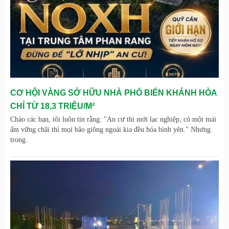
CƠ HỘI VÀNG SỞ HỮU NHÀ PHỐ BIỂN KHÁNH HÒA
CHỈ TỪ 18,3 TRIỆU/M²
Chào các bạn, tôi luôn tin rằng: "An cư thì mới lạc nghiệp, có một mái
ấm vững chãi thì mọi bão giông ngoài kia đều hóa bình yên." Nhưng
trong.