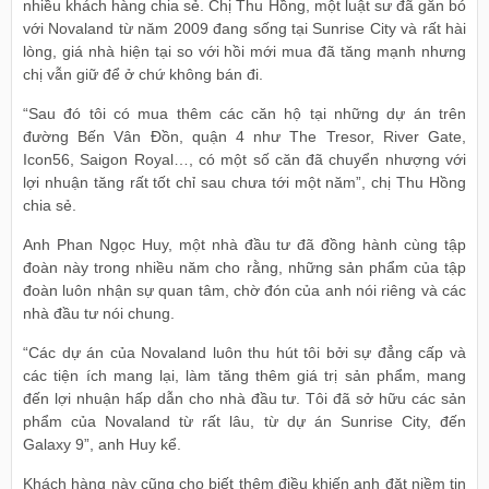
nhiều khách hàng chia sẻ. Chị Thu Hồng, một luật sư đã gắn bó
với Novaland từ năm 2009 đang sống tại Sunrise City và rất hài
lòng, giá nhà hiện tại so với hồi mới mua đã tăng mạnh nhưng
chị vẫn giữ để ở chứ không bán đi.
“Sau đó tôi có mua thêm các căn hộ tại những dự án trên
đường Bến Vân Đồn, quận 4 như The Tresor, River Gate,
Icon56, Saigon Royal…, có một số căn đã chuyển nhượng với
lợi nhuận tăng rất tốt chỉ sau chưa tới một năm”, chị Thu Hồng
chia sẻ.
Anh Phan Ngọc Huy, một nhà đầu tư đã đồng hành cùng tập
đoàn này trong nhiều năm cho rằng, những sản phẩm của tập
đoàn luôn nhận sự quan tâm, chờ đón của anh nói riêng và các
nhà đầu tư nói chung.
“Các dự án của Novaland luôn thu hút tôi bởi sự đẳng cấp và
các tiện ích mang lại, làm tăng thêm giá trị sản phẩm, mang
đến lợi nhuận hấp dẫn cho nhà đầu tư. Tôi đã sở hữu các sản
phẩm của Novaland từ rất lâu, từ dự án Sunrise City, đến
Galaxy 9”, anh Huy kể.
Khách hàng này cũng cho biết thêm điều khiến anh đặt niềm tin