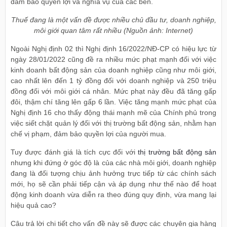
đảm bảo quyền lợi và nghĩa vụ của các bên.
Thuế đang là một vấn đề được nhiều chủ đầu tư, doanh nghiệp,
môi giới quan tâm rất nhiều (Nguồn ảnh: Internet)
Ngoài Nghị định 02 thì Nghị định 16/2022/NĐ-CP có hiệu lực từ
ngày 28/01/2022 cũng đề ra nhiều mức phạt mạnh đối với việc
kinh doanh bất động sản của doanh nghiệp cũng như môi giới,
cao nhất lên đến 1 tỷ đồng đối với doanh nghiệp và 250 triệu
đồng đối với môi giới cá nhân. Mức phạt này đều đã tăng gấp
đôi, thậm chí tăng lên gấp 6 lần. Việc tăng mạnh mức phạt của
Nghị định 16 cho thấy động thái mạnh mẽ của Chính phủ trong
việc siết chặt quản lý đối với thị trường bất động sản, nhằm hạn
chế vị phạm, đảm bảo quyền lợi của người mua.
Tuy được đánh giá là tích cực đối với
thị trường bất động sản
nhưng khi đứng ở góc độ là của các nhà môi giới, doanh nghiệp
đang là đối tượng chịu ảnh hưởng trực tiếp từ các chính sách
mới, họ sẽ cần phải tiếp cận và áp dụng như thế nào để hoạt
động kinh doanh vừa diễn ra theo đúng quy định, vừa mang lại
hiệu quả cao?
Câu trả lời chi tiết cho vấn đề này sẽ được các chuyên gia hàng