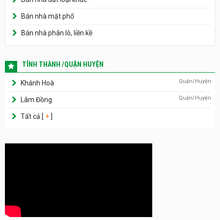
Bán nhà mặt phố
Bán nhà phân lô, liền kề
TỈNH THÀNH /QUẬN HUYỆN
Quận/Huyện
Khánh Hoà
Quận/Huyện
Lâm Đồng
Tất cả [
+
]