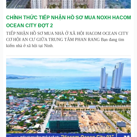
CHÍNH THỨC TIẾP NHẬN HỒ SƠ MUA NOXH HACOM
OCEAN CITY ĐỢT 2
TIẾP NHẬN HỒ SƠ MUA NHÀ Ở XÃ HỘI HACOM OCEAN CITY
CƠ HỘI AN CƯ GIỮA TRUNG TÂM PHAN RANG Bạn đang tìm
kiếm nhà ở xã hội tại Ninh.