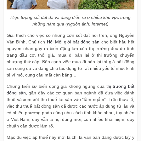
Hiện tượng sốt đất đã và đang diễn ra ở nhiều khu vực trong
những năm qua (Nguồn ảnh: Internet)
Giải thích cho việc có những cơn sốt đất nói trên, ông Nguyễn
Văn Đính, Chủ tịch
Hội Môi giới bất động sản
cho biết hầu hết
nguyên nhân gây ra biến động lớn của thị trường đều do tình
trạng đầu cơ, thổi giá, mua đi bán lại ở thị trường chuyển
nhượng thứ cấp. Bên cạnh việc mua đi bán lại thì giá bất động
sản cũng đã và đang chịu tác động từ rất nhiều yếu tố như: kinh
tế vĩ mô, cung cầu mất cân bằng…
Chứng kiến sự biến động giá không ngừng của
thị trường bất
động sản
, gần đây các cơ quan ban ngành đã đưa việc đánh
thuế và xem xét thu thuế tài sản vào “tầm ngắm”. Trên thực tế,
việc thu thuế bất động sản đã được các nước áp dụng từ lâu và
có nhiều phương pháp cũng như cách tính khác nhau, tuy nhiên
ở Việt Nam, đây vẫn là nội dung mới, còn nhiều khái niệm, quy
chuẩn cần được làm rõ.
Mặc dù việc áp thuế này mới là chỉ là văn bản đang được lấy ý