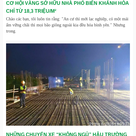
CƠ HỘI VÀNG SỞ HỮU NHÀ PHỐ BIỂN KHÁNH HÒA
CHỈ TỪ 18,3 TRIỆU/M²
Chào các bạn, tôi luôn tin rằng: "An cư thì mới lạc nghiệp, có một mái
ấm vững chãi thì mọi bão giông ngoài kia đều hóa bình yên." Nhưng
trong.
NHỮNG CHUYẾN XE “KHÔNG NGỦ” HẬU TRƯỜNG