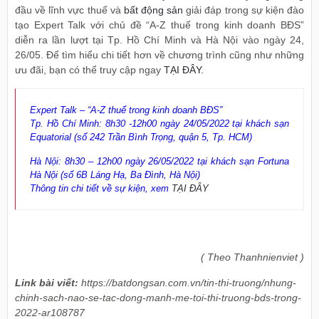
đầu về lĩnh vực thuế và
bất động sản
giải đáp trong sự kiện đào
tạo Expert Talk với chủ đề “A-Z thuế trong kinh doanh BĐS”
diễn ra lần lượt tại Tp. Hồ Chí Minh và Hà Nội vào ngày 24,
26/05. Để tìm hiểu chi tiết hơn về chương trình cũng như những
ưu đãi, bạn có thể truy cập ngay
TẠI ĐÂY.
Expert Talk – “A-Z thuế trong kinh doanh BĐS”
Tp. Hồ Chí Minh: 8h30 -12h00 ngày 24/05/2022 tại khách sạn
Equatorial (số 242 Trần Bình Trọng, quận 5, Tp. HCM)
Hà Nội: 8h30 – 12h00 ngày 26/05/2022 tại khách sạn Fortuna
Hà Nội (số 6B Láng Hạ, Ba Đình, Hà Nội)
Thông tin chi tiết về sự kiện, xem
TẠI ĐÂY
( Theo Thanhnienviet )
Link bài viết:
https://batdongsan.com.vn/tin-thi-truong/nhung-
chinh-sach-nao-se-tac-dong-manh-me-toi-thi-truong-bds-trong-
2022-ar108787