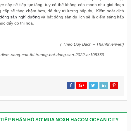
vực này sẽ tiếp tục tăng, tuy có thể không còn mạnh như giai đoạn
ng cấp sẽ tăng chậm hơn, để duy trì lượng hấp thụ. Kiểm soát dịch
 động sản nghỉ dưỡng
và bất động sản du lịch sẽ là điểm sáng hấp
húc đẩy đô thị hoá.
( Theo Duy Bách – Thanhnienviet)
g-diem-sang-cua-thi-truong-bat-dong-san-2022-ar108359
 TIẾP NHẬN HỒ SƠ MUA NOXH HACOM OCEAN CITY