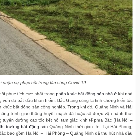
hi nhận sự phục hồi trong làn sóng Covid-19
hồi phục tích cực nhất trong
phân khúc bất động sản nhà ở
khi nhà
g vốn đã bắt đầu khan hiếm. Bắc Giang cũng là tỉnh chứng kiến tốc
n khúc bất động sản công nghiệp. Trong khi đó, Quảng Ninh và Hải
 công trình giao thông huyết mạch đã hoặc sẽ được vận hành thời
g tuyến đường cao tốc kết nối tam giác kinh tế phía Bắc (Hà Nội –
thị trường bất động sản
Quảng Ninh thời gian tới. Tại Hải Phòng,
a Bắc bao gồm Hà Nội – Hải Phòng – Quảng Ninh đã thu hút nhà đầu