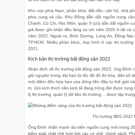
Khu vực phía Nam, phân khúc đất nền, căn hộ, nhà ph
phía cung và cầu. Khu Đông dẫn dắt nguồn cung căn h
Chánh, Củ Chi, Hóc Môn, quận 9 (cũ) dẫn dắt nguồn c
giá được ghi nhận đều tăng so với năm 2020 ở tất cả c
năm 2022. Ngoài ra, Bình Dương, Long An, Đồng Nai tiế
TP.HCM. Nhiều phân khúc, loại hình ở các thị trường
2021.
Kịch bản thị trường bất động sản 2022
Nhận định về thị trường bất động sản 2022, ông Đính c
giữ nguyên trong dài hạn từ tốc độ đô thị hóa, dân số tă
một điểm đến hứa hẹn của dòng tiền đầu tư thế giới n
trị. Gói kích thích nền kinh tế đang trông đợi được tung
lý thị trường, quản lý dữ liệu thị trường… được tập trun
Thị trường BĐS 2022 h
Ông Đính nhấn mạnh dự kiến nguồn cung mới trong 202
kiểm soát chặt chẽ hơn bởi các cơ chế, chính sách. Ph