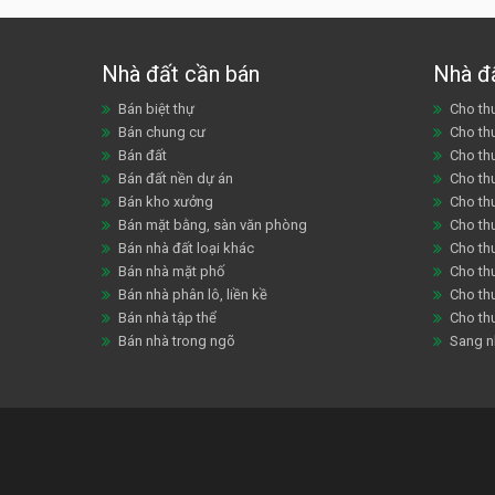
Nhà đất cần bán
Nhà đ
Bán biệt thự
Cho thu
Bán chung cư
Cho th
Bán đất
Cho th
Bán đất nền dự án
Cho th
Bán kho xưởng
Cho th
Bán mặt bằng, sàn văn phòng
Cho thu
Bán nhà đất loại khác
Cho th
Bán nhà mặt phố
Cho th
Bán nhà phân lô, liền kề
Cho thu
Bán nhà tập thể
Cho th
Bán nhà trong ngõ
Sang n