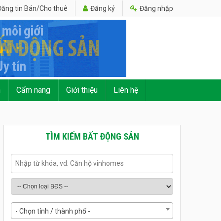
ăng tin Bán/Cho thuê
Đăng ký
Đăng nhập
n
Cẩm nang
Giới thiệu
Liên hệ
TÌM KIẾM BẤT ĐỘNG SẢN
- Chọn tỉnh / thành phố -