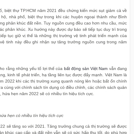
ố, biệt thự TP.HCM năm 2021 đều chứng kiến mức sụt giảm cả về
ộ, nhà phố, biệt thự trong khi các huyện ngoại thành như Bình
ung phân khúc đất nền. Tuy nguồn cung đều cao hơn nhu cầu, mức
ác phân khúc. Xu hướng này được dự báo sẽ tiếp tục duy trì trong
p tục giữ vị thế là những thị trường vệ tinh phát triển mạnh của
 vệ tinh này đều ghi nhận sự tăng trưởng nguồn cung trong năm
ho rằng những yếu tố lợi thế của
bất động sản Việt Nam
vẫn đang
ng, kinh tế phát triển, hạ tầng liên tục được đẩy mạnh. Việt Nam là
ăm 2022 khi các thị trường xung quanh nóng lên hoặc bất ổn chính
 ra cùng với chính sách tín dụng có điều chỉnh, các chính sách quản
g, hứa hẹn năm 2022 sẽ có nhiều tín hiệu tích cực.
ứa hẹn có nhiều tín hiệu tích cực
2 sẽ tăng so với 2021. Tăng trưởng chung cả thị trường sẽ được
ân khúc cao cấp và đất nền vẫn sẽ có sức hấp thụ tốt, do phù hợp