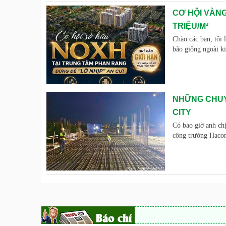
CƠ HỘI VÀNG
TRIỆU/M²
Chào các bạn, tôi 
bão giông ngoài k
NHỮNG CHUY
CITY
Có bao giờ anh chị
công trường Haco