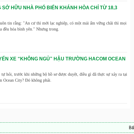
 SỞ HỮU NHÀ PHỐ BIỂN KHÁNH HÒA CHỈ TỪ 18,3
luôn tin rằng: "An cư thì mới lạc nghiệp, có một mái ấm vững chãi thì mọi
ia đều hóa bình yên." Nhưng trong.
ẾN XE “KHÔNG NGỦ” HẬU TRƯỜNG HACOM OCEAN
 tự hỏi, trước khi những bộ hồ sơ được duyệt, điều gì đã thực sự xảy ra tại
m Ocean City? Đó không phải.
Bất động sản P