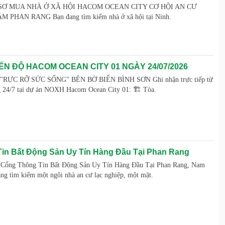
SƠ MUA NHÀ Ở XÃ HỘI HACOM OCEAN CITY CƠ HỘI AN CƯ
PHAN RANG Bạn đang tìm kiếm nhà ở xã hội tại Ninh.
ẾN ĐỘ HACOM OCEAN CITY 01 NGÀY 24/07/2026
ỰC RỠ SỨC SỐNG" BÊN BỜ BIỂN BÌNH SƠN Ghi nhận trực tiếp từ
g 24/7 tại dự án NOXH Hacom Ocean City 01: 🏗️ Tòa.
in Bất Động Sản Uy Tín Hàng Đầu Tại Phan Rang
– Cổng Thông Tin Bất Động Sản Uy Tín Hàng Đầu Tại Phan Rang, Nam
g tìm kiếm một ngôi nhà an cư lạc nghiệp, một mặt.