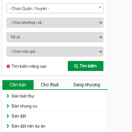
- Chọn Quận / huyện -
Tìm kiếm
Tìm kiếm nâng cao
Cần bán
Cho thuê
Sang nhượng
Bán biệt thự
Bán chung cư
Bán đất
Bán đất nền dự án