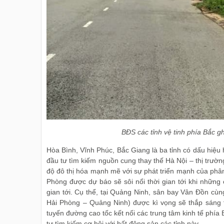
BĐS các tỉnh vệ tinh phía Bắc g
Hòa Bình, Vĩnh Phúc, Bắc Giang là ba tỉnh có dấu hiệu 
đầu tư tìm kiếm nguồn cung thay thế Hà Nội – thị trườn
độ đô thị hóa mạnh mẽ với sự phát triển mạnh của phâ
Phòng được dự báo sẽ sôi nổi thời gian tới khi những
gian tới. Cụ thể, tại Quảng Ninh, sân bay Vân Đồn cùn
Hải Phòng – Quảng Ninh) được kì vọng sẽ thắp sáng
tuyến đường cao tốc kết nối các trung tâm kinh tế phí
tư tìm kiếm cơ hội với bất động sản các tỉnh này.