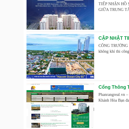
TIẾP NHẬN HỒ 
GIỮA TRUNG TÂM 
CẬP NHẬT TI
CÔNG TRƯỜNG "R
không khí thi côn
Cổng Thông T
Phanrangreal.vn 
Khánh Hòa Bạn đan