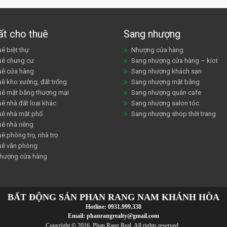
ất cho thuê
Sang nhượng
ê biệt thự
Nhượng cửa hàng
uê chung cư
Sang nhượng cửa hàng – kiot
uê cửa hàng
Sang nhượng khách sạn
uê kho xưởng, đất trống
Sang nhượng mặt bằng
uê mặt bằng thương mại
Sang nhượng quán cafe
ê nhà đất loại khác
Sang nhượng salon tóc
uê nhà mặt phố
Sang nhượng shop thời trang
uê nhà riêng
ê phòng trọ, nhà trọ
uê văn phòng
hượng cửa hàng
BẤT ĐỘNG SẢN PHAN RANG NAM KHÁNH HÒA
Hotline:
0931.999.338
Email:
phanrangrealty@gmail.com
Copyright © 2016 Phan Rang Real. All rights reserved..