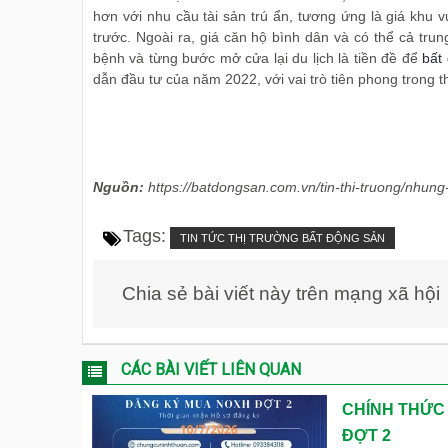
hơn với nhu cầu tài sản trú ẩn, tương ứng là giá khu 
trước. Ngoài ra, giá căn hộ bình dân và có thể cả tru
bệnh và từng bước mở cửa lại du lịch là tiền đề để
bất
dẫn đầu tư của năm 2022, với vai trò tiên phong trong t
Nguồn:
https://batdongsan.com.vn/tin-thi-truong/nhun
Tags:
TIN TỨC THỊ TRƯỜNG BẤT ĐỘNG SẢN
Chia sẻ bài viết này trên mạng xã hội
CÁC BÀI VIẾT LIÊN QUAN
CHÍNH THỨC
ĐỢT 2