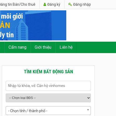
ăng tin Bán/Cho thuê
Đăng ký
Đăng nhập
n
Cẩm nang
Giới thiệu
Liên hệ
TÌM KIẾM BẤT ĐỘNG SẢN
- Chọn tỉnh / thành phố -