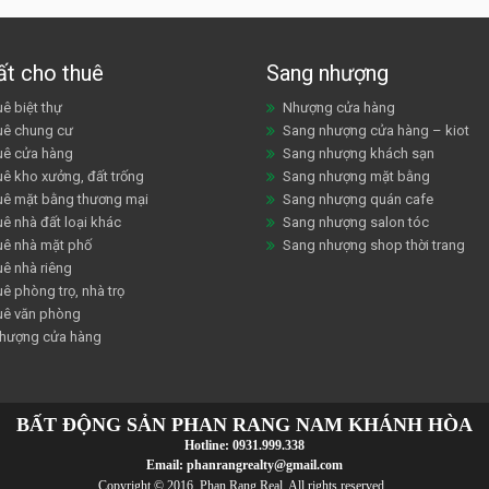
ất cho thuê
Sang nhượng
ê biệt thự
Nhượng cửa hàng
uê chung cư
Sang nhượng cửa hàng – kiot
uê cửa hàng
Sang nhượng khách sạn
uê kho xưởng, đất trống
Sang nhượng mặt bằng
uê mặt bằng thương mại
Sang nhượng quán cafe
ê nhà đất loại khác
Sang nhượng salon tóc
uê nhà mặt phố
Sang nhượng shop thời trang
uê nhà riêng
ê phòng trọ, nhà trọ
uê văn phòng
hượng cửa hàng
BẤT ĐỘNG SẢN PHAN RANG NAM KHÁNH HÒA
Hotline:
0931.999.338
Email:
phanrangrealty@gmail.com
Copyright © 2016 Phan Rang Real. All rights reserved..