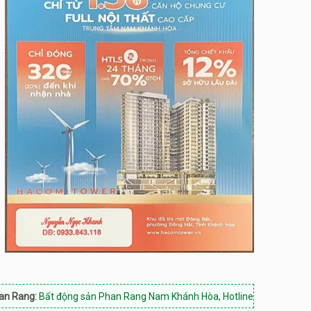
t động sản Phan Rang Nam Khánh Hòa, Hotline: 0933.843.118
Mua bán