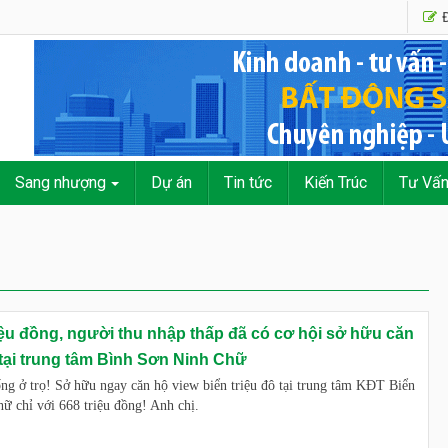
Đ
Sang nhượng
Dự án
Tin tức
Kiến Trúc
Tư Vấ
riệu đồng, người thu nhập thấp đã có cơ hội sở hữu căn
 tại trung tâm Bình Sơn Ninh Chữ
ng ở trọ! Sở hữu ngay căn hộ view biển triệu đô tại trung tâm KĐT Biển
ữ chỉ với 668 triệu đồng! Anh chị.