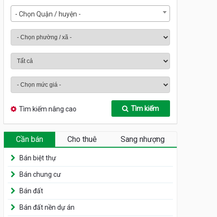
- Chọn Quận / huyện -
Tìm kiếm
Tìm kiếm nâng cao
Cần bán
Cho thuê
Sang nhượng
Bán biệt thự
Bán chung cư
Bán đất
Bán đất nền dự án