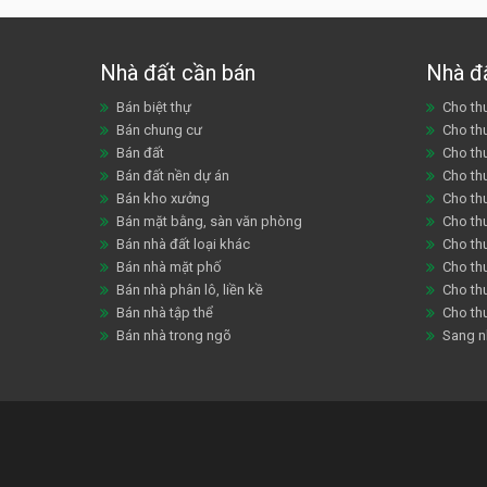
Nhà đất cần bán
Nhà đ
Bán biệt thự
Cho thu
Bán chung cư
Cho th
Bán đất
Cho th
Bán đất nền dự án
Cho th
Bán kho xưởng
Cho th
Bán mặt bằng, sàn văn phòng
Cho thu
Bán nhà đất loại khác
Cho th
Bán nhà mặt phố
Cho th
Bán nhà phân lô, liền kề
Cho thu
Bán nhà tập thể
Cho th
Bán nhà trong ngõ
Sang n