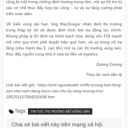
cũng là một trong những định hướng trọng tâm, với sự hỗ trợ từ
các cơ chế thúc đẩy hợp tác công – tư và sự tăng cường phát
triển toàn diện.
Về triển vọng dài hạn, ông MacGregor nhận định thị trường
trong thập kỷ tới sẽ được định hình bởi ba động lực chính:
Khung pháp lý ổn định và minh bạch hóa; dòng vốn FDI mạnh
mẽ nhờ quy trình phê duyệt hiệu quả hơn; và sự bùng nổ hạ
tầng (như Vành đai 3, cao tốc) mở ra các thị trường vùng ven,
thúc đẩy nguồn cung nhà ở vừa túi tiền và logistics.
Dương Dương
Theo An ninh tiền tệ
Link bài viết gốc:
https://antt.nguoiduatin.vn/thi-truong-bat-dong-
san-viet-nam-dang-buoc-vao-chu-ky-tang-truong-moi-
205251107084201698.htm
Tags:
TIN TỨC THỊ TRƯỜNG BẤT ĐỘNG SẢN
Chia sẻ bài viết này trên mạng xã hội