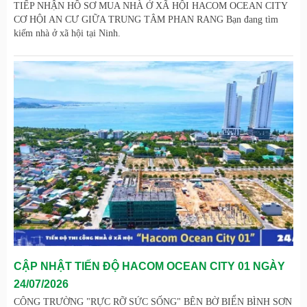
TIẾP NHẬN HỒ SƠ MUA NHÀ Ở XÃ HỘI HACOM OCEAN CITY
CƠ HỘI AN CƯ GIỮA TRUNG TÂM PHAN RANG Bạn đang tìm
kiếm nhà ở xã hội tại Ninh.
CẬP NHẬT TIẾN ĐỘ HACOM OCEAN CITY 01 NGÀY
24/07/2026
CÔNG TRƯỜNG "RỰC RỠ SỨC SỐNG" BÊN BỜ BIỂN BÌNH SƠN