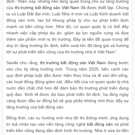
định: “Hiện nay, những nền tảng quan trọng cho sự tăng trưởng
của
thị trường bất động sản Việt Nam
đã được thiết lập. Chúng
ta có Luật Đất đai mới, Luật Nhà ở mới và Luật Kinh doanh bất
động sản mới, tạo bộ khung pháp lý cho sự phát triển lành
mạnh và bền vững hơn. Nhờ đó, cơ quan quản lý có thể đẩy
nhanh việc cấp phép dự án, giảm áp lực nguồn cung và đưa
thêm sản phẩm mới ra thị trường. Đây là tiền đề quan trọng để
duy trì tăng trưởng ổn định, kiểm soát tốc độ tăng giá và hướng
tới sự phát triển bền vững của thị trường nhà ở Việt Nam”.
Savills cho rằng,
thị trường bất động sản Việt Nam
đang bước
vào chu kỳ tăng trưởng mới. Trong năm 2025, bên cạnh các
quy định pháp luật dần được hiện thực hóa và đi vào đời sống,
các hoạt động động giám sát, điều tiết của cơ quan quản lý nhà
nước dần chặt chẽ hơn để đảm bảo thị trường phát triển đúng
quỹ đạo. Kinh tế được dự báo phát triển ổn định, hạ tầng ngày
càng được đầu tư đồng bộ sẽ góp phần không nhỏ thúc đẩy sự
tăng trưởng của bất động sản.
Đồng thời, các xu hướng mới như đô thị thông minh, ứng dụng
trí tuệ nhân tạo vào nền tảng công nghệ
bất động sản
và phát
triển bền vững đang dần định hình thị trường. Nhà ở vừa túi tiền