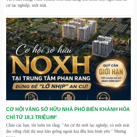
cư lạc nghiệp, một mặt.
CƠ HỘI VÀNG SỞ HỮU NHÀ PHỐ BIỂN KHÁNH HÒA
CHỈ TỪ 18,3 TRIỆU/M²
Chào các bạn, tôi luôn tin rằng: "An cư thì mới lạc nghiệp, có một mái
ấm vững chãi thì mọi bão giông ngoài kia đều hóa bình yên." Nhưng