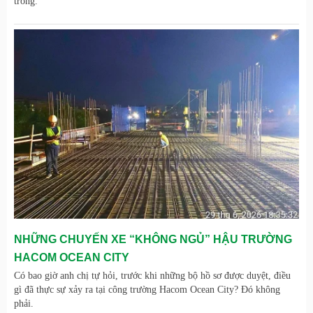
trong.
NHỮNG CHUYẾN XE “KHÔNG NGỦ” HẬU TRƯỜNG
HACOM OCEAN CITY
Có bao giờ anh chị tự hỏi, trước khi những bộ hồ sơ được duyệt, điều
gì đã thực sự xảy ra tại công trường Hacom Ocean City? Đó không
phải.