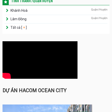
TỈNH THÀNH /QUẬN HUYỆN
Quận/Huyện
Khánh Hoà
Quận/Huyện
Lâm Đồng
Tất cả [
+
]
DỰ ÁN HACOM OCEAN CITY