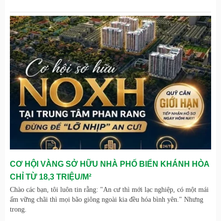
CƠ HỘI VÀNG SỞ HỮU NHÀ PHỐ BIỂN KHÁNH HÒA
CHỈ TỪ 18,3 TRIỆU/M²
Chào các bạn, tôi luôn tin rằng: "An cư thì mới lạc nghiệp, có một mái
ấm vững chãi thì mọi bão giông ngoài kia đều hóa bình yên." Nhưng
trong.