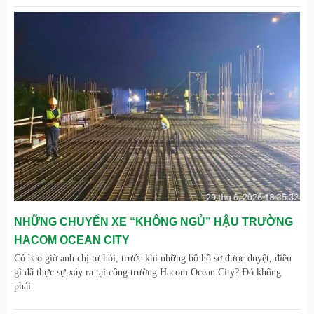
NHỮNG CHUYẾN XE “KHÔNG NGỦ” HẬU TRƯỜNG
HACOM OCEAN CITY
Có bao giờ anh chị tự hỏi, trước khi những bộ hồ sơ được duyệt, điều
gì đã thực sự xảy ra tại công trường Hacom Ocean City? Đó không
phải.