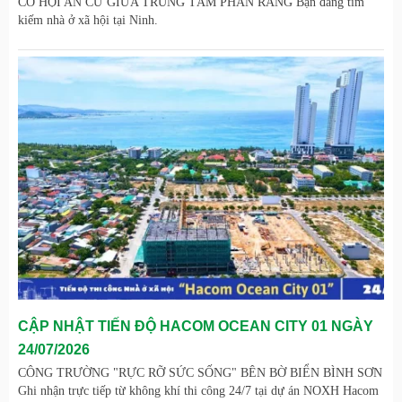
CƠ HỘI AN CƯ GIỮA TRUNG TÂM PHAN RANG Bạn đang tìm
kiếm nhà ở xã hội tại Ninh.
CẬP NHẬT TIẾN ĐỘ HACOM OCEAN CITY 01 NGÀY
24/07/2026
CÔNG TRƯỜNG "RỰC RỠ SỨC SỐNG" BÊN BỜ BIỂN BÌNH SƠN
Ghi nhận trực tiếp từ không khí thi công 24/7 tại dự án NOXH Hacom