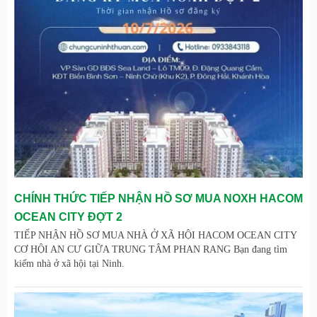
CHÍNH THỨC TIẾP NHẬN HỒ SƠ MUA NOXH HACOM
OCEAN CITY ĐỢT 2
TIẾP NHẬN HỒ SƠ MUA NHÀ Ở XÃ HỘI HACOM OCEAN CITY
CƠ HỘI AN CƯ GIỮA TRUNG TÂM PHAN RANG Bạn đang tìm
kiếm nhà ở xã hội tại Ninh.