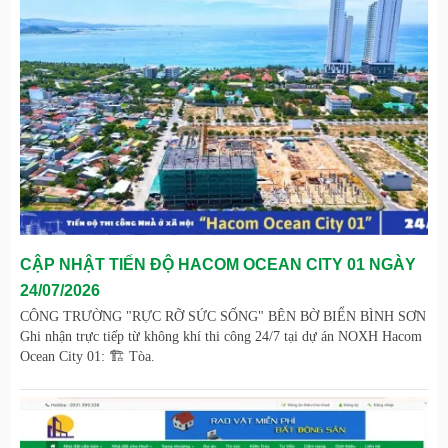
CẬP NHẬT TIẾN ĐỘ HACOM OCEAN CITY 01 NGÀY
24/07/2026
CÔNG TRƯỜNG "RỰC RỠ SỨC SỐNG" BÊN BỜ BIỂN BÌNH SƠN
Ghi nhận trực tiếp từ không khí thi công 24/7 tại dự án NOXH Hacom
Ocean City 01: 🏗️ Tòa.