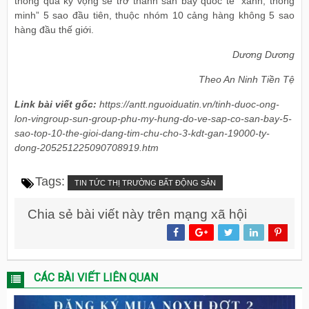
thông qua kỳ vọng sẽ trở thành sân bay quốc tế “xanh, thông
minh” 5 sao đầu tiên, thuộc nhóm 10 cảng hàng không 5 sao
hàng đầu thế giới.
Dương Dương
Theo An Ninh Tiền Tệ
Link bài viết gốc:
https://antt.nguoiduatin.vn/tinh-duoc-ong-
lon-vingroup-sun-group-phu-my-hung-do-ve-sap-co-san-bay-5-
sao-top-10-the-gioi-dang-tim-chu-cho-3-kdt-gan-19000-ty-
dong-205251225090708919.htm
Tags:
TIN TỨC THỊ TRƯỜNG BẤT ĐỘNG SẢN
Chia sẻ bài viết này trên mạng xã hội
CÁC BÀI VIẾT LIÊN QUAN