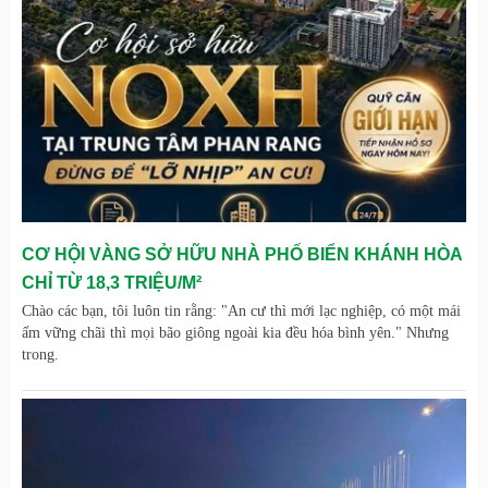
CƠ HỘI VÀNG SỞ HỮU NHÀ PHỐ BIỂN KHÁNH HÒA
CHỈ TỪ 18,3 TRIỆU/M²
Chào các bạn, tôi luôn tin rằng: "An cư thì mới lạc nghiệp, có một mái
ấm vững chãi thì mọi bão giông ngoài kia đều hóa bình yên." Nhưng
trong.