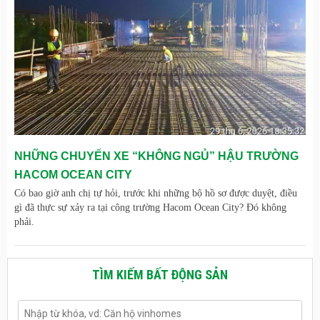
NHỮNG CHUYẾN XE “KHÔNG NGỦ” HẬU TRƯỜNG
HACOM OCEAN CITY
Có bao giờ anh chị tự hỏi, trước khi những bộ hồ sơ được duyệt, điều
gì đã thực sự xảy ra tại công trường Hacom Ocean City? Đó không
phải.
TÌM KIẾM BẤT ĐỘNG SẢN