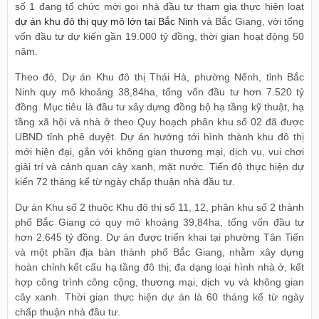
số 1 đang tổ chức mời gọi nhà đầu tư tham gia thực hiện loạt
dự án khu đô thị quy mô lớn tại Bắc Ninh
và Bắc Giang, với tổng
vốn đầu tư dự kiến gần 19.000 tỷ đồng, thời gian hoạt động 50
năm.
Theo đó, Dự án Khu đô thị Thái Hà, phường Nếnh, tỉnh Bắc
Ninh quy mô khoảng 38,84ha, tổng vốn đầu tư hơn 7.520 tỷ
đồng. Mục tiêu là đầu tư xây dựng đồng bộ hạ tầng kỹ thuật, hạ
tầng xã hội và nhà ở theo Quy hoạch phân khu số 02 đã được
UBND tỉnh phê duyệt. Dự án hướng tới hình thành khu đô thị
mới hiện đại, gắn với không gian thương mại, dịch vụ, vui chơi
giải trí và cảnh quan cây xanh, mặt nước. Tiến độ thực hiện dự
kiến 72 tháng kể từ ngày chấp thuận nhà đầu tư.
Dự án Khu số 2 thuộc Khu đô thị số 11, 12, phân khu số 2 thành
phố Bắc Giang có quy mô khoảng 39,84ha, tổng vốn đầu tư
hơn 2.645 tỷ đồng. Dự án được triển khai tại phường Tân Tiến
và một phần địa bàn thành phố Bắc Giang, nhằm xây dựng
hoàn chỉnh kết cấu hạ tầng đô thị, đa dạng loại hình nhà ở, kết
hợp công trình công cộng, thương mại, dịch vụ và không gian
cây xanh. Thời gian thực hiện dự án là 60 tháng kể từ ngày
chấp thuận nhà đầu tư.