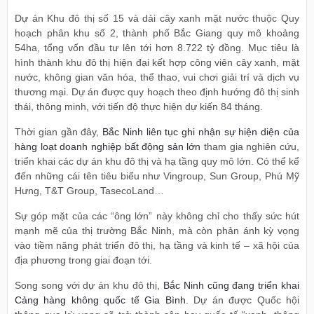
Dự án Khu đô thị số 15 và dải cây xanh mặt nước thuộc Quy
hoạch phân khu số 2, thành phố Bắc Giang quy mô khoảng
54ha, tổng vốn đầu tư lên tới hơn 8.722 tỷ đồng. Mục tiêu là
hình thành khu đô thị hiện đại kết hợp công viên cây xanh, mặt
nước, không gian văn hóa, thể thao, vui chơi giải trí và dịch vụ
thương mại. Dự án được quy hoạch theo định hướng đô thị sinh
thái, thông minh, với tiến độ thực hiện dự kiến 84 tháng.
Thời gian gần đây,
Bắc Ninh liên tục ghi nhận sự hiện diện của
hàng loạt doanh nghiệp bất động sản lớn
tham gia nghiên cứu,
triển khai các dự án khu đô thị và hạ tầng quy mô lớn. Có thể kể
đến những cái tên tiêu biểu như Vingroup, Sun Group, Phú Mỹ
Hưng, T&T Group, TasecoLand…
Sự góp mặt của các “ông lớn” này không chỉ cho thấy sức hút
mạnh mẽ của thị trường Bắc Ninh, mà còn phản ánh kỳ vọng
vào tiềm năng phát triển đô thị, hạ tầng và kinh tế – xã hội của
địa phương trong giai đoạn tới.
Song song với dự án khu đô thị,
Bắc Ninh cũng đang triển khai
Cảng hàng không quốc tế Gia Bình
. Dự án được Quốc hội