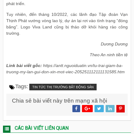
phát triển.
Tuy nhiên, đến tháng 10/2022, các lãnh đạo Tập đoàn Vạn
Thịnh Phát vướng vòng lao lý, dự án lại rơi vào tình trạng “đóng
băng”. Logo Viva Land cũng bị tháo dỡ khỏi hàng rào công
trường.
Dương Dương
Theo An ninh tiền tệ
Link bài viết gốc:
https://antt.nguoiduatin.vn/tu-trai-giam-ba-
truong-my-lan-gui-don-xin-mot-viec-205251112111131585.htm
Tags:
TIN TỨC THỊ TRƯỜNG BẤT ĐỘNG SẢN
Chia sẻ bài viết này trên mạng xã hội
CÁC BÀI VIẾT LIÊN QUAN