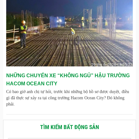
NHỮNG CHUYẾN XE “KHÔNG NGỦ” HẬU TRƯỜNG
HACOM OCEAN CITY
Có bao giờ anh chị tự hỏi, trước khi những bộ hồ sơ được duyệt, điều
gì đã thực sự xảy ra tại công trường Hacom Ocean City? Đó không
phải.
TÌM KIẾM BẤT ĐỘNG SẢN