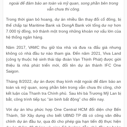
ngoài để đảm bảo an toàn và mỹ quan, song phần bên trong
vẫn chưa thi công.
Trong thời gian bỏ hoang, dự án nhiều lần thay đổi cổ đông, bị
thế chấp tại Maritime Bank và DongA Bank với tổng dư nợ hơn
7.000 tỷ đồng, trở thành một trong những khoản nợ xấu lớn của
hệ thống ngân hàng.
Năm 2017, VAMC thu giữ tòa nhà và đưa ra đấu giá nhưng
không có nhà đầu tư nào tham gia. Đến năm 2021, Viva Land
(công ty thuộc hệ sinh thái tập đoàn Vạn Thịnh Phát) được giới
thiệu là nhà phát triển mới, đổi tên dự án thành IFC One
Saigon.
Tháng 8/2022, dự án được thay kính mặt ngoài để đảm bảo an
toàn và mỹ quan, song phần bên trong vẫn chưa thi công, chờ
kết luận của Thanh tra Chính phủ. Sau khi bà Trương Mỹ Lan bị
bắt, công trình tiếp tục “án binh bất động” cho đến nay.
Với dự án khu phức hợp One Central HCM đối diện chợ Bến
Thành, Sở Xây dựng cho biết UBND TP đã có công văn điều
chỉnh dự án đầu tư, qua đó cho phép gia hạn tiến độ thực hiện