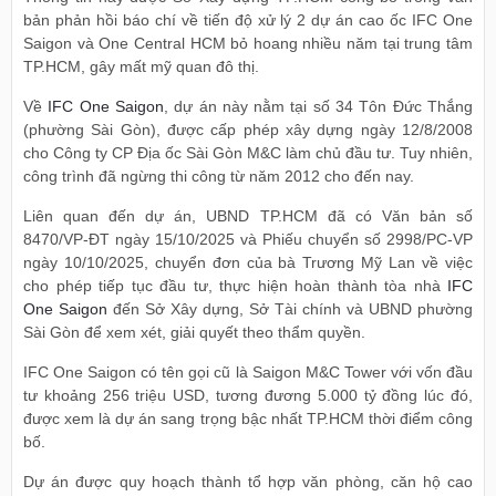
bản phản hồi báo chí về tiến độ xử lý 2 dự án cao ốc IFC One
Saigon và One Central HCM bỏ hoang nhiều năm tại trung tâm
TP.HCM, gây mất mỹ quan đô thị.
Về
IFC One Saigon
, dự án này nằm tại số 34 Tôn Đức Thắng
(phường Sài Gòn), được cấp phép xây dựng ngày 12/8/2008
cho Công ty CP Địa ốc Sài Gòn M&C làm chủ đầu tư. Tuy nhiên,
công trình đã ngừng thi công từ năm 2012 cho đến nay.
Liên quan đến dự án, UBND TP.HCM đã có Văn bản số
8470/VP-ĐT ngày 15/10/2025 và Phiếu chuyển số 2998/PC-VP
ngày 10/10/2025, chuyển đơn của bà Trương Mỹ Lan về việc
cho phép tiếp tục đầu tư, thực hiện hoàn thành tòa nhà
IFC
One Saigon
đến Sở Xây dựng, Sở Tài chính và UBND phường
Sài Gòn để xem xét, giải quyết theo thẩm quyền.
IFC One Saigon có tên gọi cũ là Saigon M&C Tower với vốn đầu
tư khoảng 256 triệu USD, tương đương 5.000 tỷ đồng lúc đó,
được xem là dự án sang trọng bậc nhất TP.HCM thời điểm công
bố.
Dự án được quy hoạch thành tổ hợp văn phòng, căn hộ cao