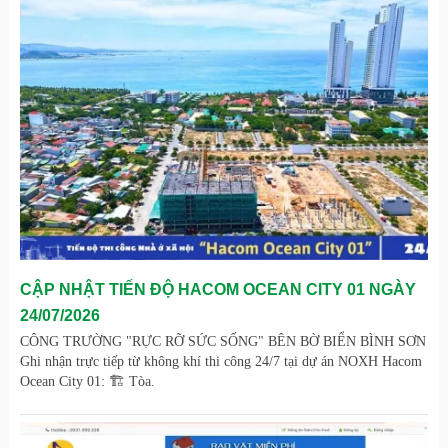
CẬP NHẬT TIẾN ĐỘ HACOM OCEAN CITY 01 NGÀY
24/07/2026
CÔNG TRƯỜNG "RỰC RỠ SỨC SỐNG" BÊN BỜ BIỂN BÌNH SƠN
Ghi nhận trực tiếp từ không khí thi công 24/7 tại dự án NOXH Hacom
Ocean City 01: 🏗️ Tòa.