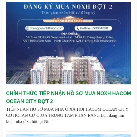
CHÍNH THỨC TIẾP NHẬN HỒ SƠ MUA NOXH HACOM
OCEAN CITY ĐỢT 2
TIẾP NHẬN HỒ SƠ MUA NHÀ Ở XÃ HỘI HACOM OCEAN CITY
CƠ HỘI AN CƯ GIỮA TRUNG TÂM PHAN RANG Bạn đang tìm
kiếm nhà ở xã hội tại Ninh.