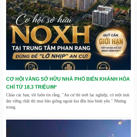
CƠ HỘI VÀNG SỞ HỮU NHÀ PHỐ BIỂN KHÁNH HÒA
CHỈ TỪ 18,3 TRIỆU/M²
Chào các bạn, tôi luôn tin rằng: "An cư thì mới lạc nghiệp, có một mái
ấm vững chãi thì mọi bão giông ngoài kia đều hóa bình yên." Nhưng
trong.