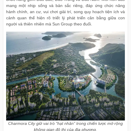
mang một nhịp sống và bản sắc riêng, đáp ứng chức năng
hành chính, an cư, vui chơi giải trí, song quy hoạch tiện ích và
cảnh quan thể hiện rõ triết lý phát triển cân bằng giữa con
người và thiên nhiên mà Sun Group theo đuổi.
Charmora City giữ vai trò “hạt nhân” trong chiến lược mở rộng
không gian đô thị của địa phương.