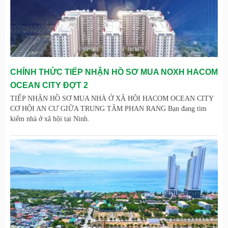
CHÍNH THỨC TIẾP NHẬN HỒ SƠ MUA NOXH HACOM
OCEAN CITY ĐỢT 2
TIẾP NHẬN HỒ SƠ MUA NHÀ Ở XÃ HỘI HACOM OCEAN CITY
CƠ HỘI AN CƯ GIỮA TRUNG TÂM PHAN RANG Bạn đang tìm
kiếm nhà ở xã hội tại Ninh.