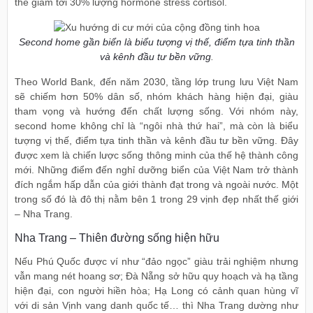
thể giảm tới 30% lượng hormone stress cortisol.
Second home gần biển là biểu tượng vị thế, điểm tựa tinh thần
và kênh đầu tư bền vững
.
Theo World Bank, đến năm 2030, tầng lớp trung lưu Việt Nam
sẽ chiếm hơn 50% dân số, nhóm khách hàng hiện đại, giàu
tham vọng và hướng đến chất lượng sống. Với nhóm này,
second home không chỉ là “ngôi nhà thứ hai”, mà còn là biểu
tượng vị thế, điểm tựa tinh thần và kênh đầu tư bền vững. Đây
được xem là chiến lược sống thông minh của thế hệ thành công
mới. Những điểm đến nghỉ dưỡng biển của Việt Nam trở thành
đích ngắm hấp dẫn của giới thành đạt trong và ngoài nước. Một
trong số đó là đô thị nằm bên 1 trong 29 vịnh đẹp nhất thế giới
– Nha Trang.
Nha Trang – Thiên đường sống hiện hữu
Nếu Phú Quốc được ví như “đảo ngọc” giàu trải nghiệm nhưng
vẫn mang nét hoang sơ; Đà Nẵng sở hữu quy hoạch và hạ tầng
hiện đại, con người hiền hòa; Hạ Long có cảnh quan hùng vĩ
với di sản Vịnh vang danh quốc tế… thì Nha Trang dường như