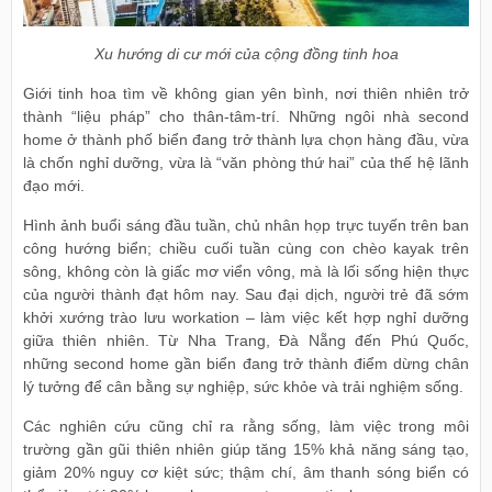
Xu hướng di cư mới của cộng đồng tinh hoa
Giới tinh hoa tìm về không gian yên bình, nơi thiên nhiên trở
thành “liệu pháp” cho thân-tâm-trí. Những ngôi nhà second
home ở thành phố biển đang trở thành lựa chọn hàng đầu, vừa
là chốn nghỉ dưỡng, vừa là “văn phòng thứ hai” của thế hệ lãnh
đạo mới.
Hình ảnh buổi sáng đầu tuần, chủ nhân họp trực tuyến trên ban
công hướng biển; chiều cuối tuần cùng con chèo kayak trên
sông, không còn là giấc mơ viển vông, mà là lối sống hiện thực
của người thành đạt hôm nay. Sau đại dịch, người trẻ đã sớm
khởi xướng trào lưu workation – làm việc kết hợp nghỉ dưỡng
giữa thiên nhiên. Từ Nha Trang, Đà Nẵng đến Phú Quốc,
những second home gần biển đang trở thành điểm dừng chân
lý tưởng để cân bằng sự nghiệp, sức khỏe và trải nghiệm sống.
Các nghiên cứu cũng chỉ ra rằng sống, làm việc trong môi
trường gần gũi thiên nhiên giúp tăng 15% khả năng sáng tạo,
giảm 20% nguy cơ kiệt sức; thậm chí, âm thanh sóng biển có