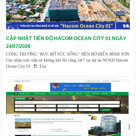
CẬP NHẬT TIẾN ĐỘ HACOM OCEAN CITY 01 NGÀY
24/07/2026
CÔNG TRƯỜNG "RỰC RỠ SỨC SỐNG" BÊN BỜ BIỂN BÌNH SƠN
Ghi nhận trực tiếp từ không khí thi công 24/7 tại dự án NOXH Hacom
Ocean City 01: 🏗️ Tòa.