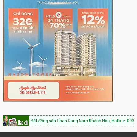
g:
Bất động sản Phan Rang Nam Khánh Hòa, Hotline: 0933.843.118
Mua