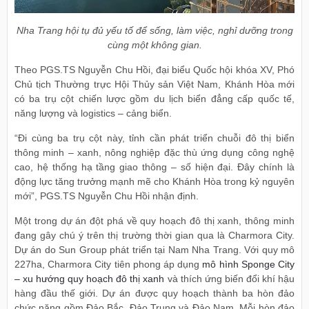
Nha Trang hội tụ đủ yếu tố để sống, làm việc, nghỉ dưỡng trong
cùng một không gian.
Theo PGS.TS Nguyễn Chu Hồi, đại biểu Quốc hội khóa XV, Phó
Chủ tịch Thường trực Hội Thủy sản Việt Nam, Khánh Hòa mới
có ba trụ cột chiến lược gồm du lịch biển đẳng cấp quốc tế,
năng lượng và logistics – cảng biển.
“Đi cùng ba trụ cột này, tỉnh cần phát triển chuỗi đô thị biển
thông minh – xanh, nông nghiệp đặc thù ứng dụng công nghệ
cao, hệ thống hạ tầng giao thông – số hiện đại. Đây chính là
động lực tăng trưởng mạnh mẽ cho Khánh Hòa trong kỷ nguyên
mới”, PGS.TS Nguyễn Chu Hồi nhận định.
Một trong dự án đột phá về quy hoạch đô thị xanh, thông minh
đang gây chú ý trên thị trường thời gian qua là Charmora City.
Dự án do Sun Group phát triển tại Nam Nha Trang. Với quy mô
227ha, Charmora City tiên phong áp dụng
mô hình Sponge City
– xu hướng quy hoạch đô thị xanh
và thích ứng biến đổi khí hậu
hàng đầu thế giới. Dự án được quy hoạch thành ba hòn đảo
chức năng gồm Đảo Bắc, Đảo Trung và Đảo Nam. Mỗi hòn đảo