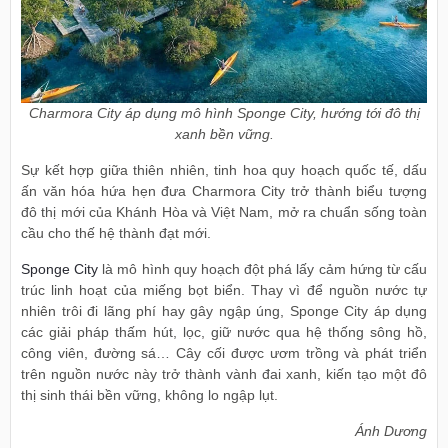
Charmora City áp dụng mô hình Sponge City, hướng tới đô thị
xanh bền vững.
Sự kết hợp giữa thiên nhiên, tinh hoa quy hoạch quốc tế, dấu
ấn văn hóa hứa hẹn đưa Charmora City trở thành biểu tượng
đô thị mới của Khánh Hòa và Việt Nam, mở ra chuẩn sống toàn
cầu cho thế hệ thành đạt mới.
Sponge City
là mô hình quy hoạch đột phá lấy cảm hứng từ cấu
trúc linh hoạt của miếng bọt biển. Thay vì để nguồn nước tự
nhiên trôi đi lãng phí hay gây ngập úng, Sponge City áp dụng
các giải pháp thấm hút, lọc, giữ nước qua hệ thống sông hồ,
công viên, đường sá… Cây cối được ươm trồng và phát triển
trên nguồn nước này trở thành vành đai xanh, kiến tạo một đô
thị sinh thái bền vững, không lo ngập lụt.
Ánh Dương