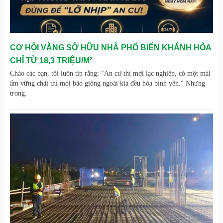
CƠ HỘI VÀNG SỞ HỮU NHÀ PHỐ BIỂN KHÁNH HÒA
CHỈ TỪ 18,3 TRIỆU/M²
Chào các bạn, tôi luôn tin rằng: "An cư thì mới lạc nghiệp, có một mái
ấm vững chãi thì mọi bão giông ngoài kia đều hóa bình yên." Nhưng
trong.