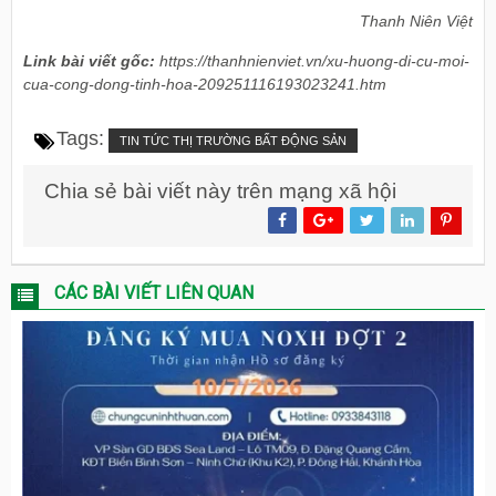
Thanh Niên Việt
Link bài viết gốc:
https://thanhnienviet.vn/xu-huong-di-cu-moi-
cua-cong-dong-tinh-hoa-209251116193023241.htm
Tags:
TIN TỨC THỊ TRƯỜNG BẤT ĐỘNG SẢN
Chia sẻ bài viết này trên mạng xã hội
CÁC BÀI VIẾT LIÊN QUAN