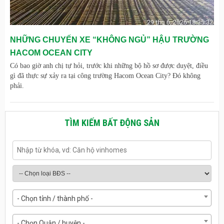
NHỮNG CHUYẾN XE “KHÔNG NGỦ” HẬU TRƯỜNG
HACOM OCEAN CITY
Có bao giờ anh chị tự hỏi, trước khi những bộ hồ sơ được duyệt, điều
gì đã thực sự xảy ra tại công trường Hacom Ocean City? Đó không
phải.
TÌM KIẾM BẤT ĐỘNG SẢN
- Chọn tỉnh / thành phố -
- Chọn Quận / huyện -