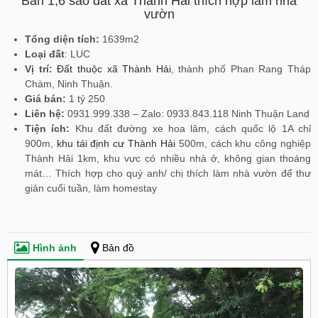
Bán 1,6 sào
đất xã Thành Hải
thích hợp làm nhà
vườn
Tổng diện tích:
1639m2
Loại đất
: LUC
Vị trí:
Đất thuộc xã Thành Hải
, thành phố Phan Rang Tháp
Chàm, Ninh Thuận.
Giá bán:
1 tỷ 250
Liên hệ:
0931.999.338 – Zalo: 0933.843.118 Ninh Thuận Land
Tiện ích:
Khu đất đường xe hoa lâm, cách quốc lộ 1A chỉ
900m,
khu tái định cư Thành Hải
500m, cách khu công nghiệp
Thành Hải 1km, khu vực có nhiều nhà ở, không gian thoáng
mát… Thích hợp cho quý anh/ chị thích làm nhà vườn để thư
giản cuối tuần, làm homestay
Hình ảnh
Bản đồ