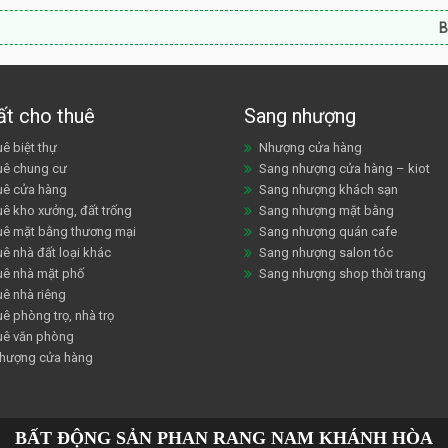
Bất động sản
ất cho thuê
Sang nhượng
ê biệt thự
Nhượng cửa hàng
uê chung cư
Sang nhượng cửa hàng – kiot
uê cửa hàng
Sang nhượng khách sạn
uê kho xưởng, đất trống
Sang nhượng mặt bằng
uê mặt bằng thương mại
Sang nhượng quán cafe
ê nhà đất loại khác
Sang nhượng salon tóc
uê nhà mặt phố
Sang nhượng shop thời trang
uê nhà riêng
ê phòng trọ, nhà trọ
uê văn phòng
hượng cửa hàng
BẤT ĐỘNG SẢN PHAN RANG NAM KHÁNH HÒA