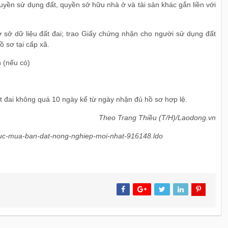
yền sử dụng đất, quyền sở hữu nhà ở và tài sản khác gắn liền với
ơ sở dữ liệu đất đai; trao Giấy chứng nhận cho người sử dụng đất
 sơ tại cấp xã.
h (nếu có)
ất đai không quá 10 ngày kể từ ngày nhận đủ hồ sơ hợp lệ.
Theo Trang Thiều (T/H)/Laodong.vn
u-tuc-mua-ban-dat-nong-nghiep-moi-nhat-916148.ldo