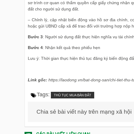
sơ trình cơ quan có thẩm quyền cấp giấy chứng nhận qu
đất cho người sử dụng đất.
– Chỉnh lý, cập nhật biến động vào hồ sơ địa chính, c
hoặc gửi UBND cấp xã để trao đối với trường hợp nộp hồ
Bước 3
: Người sử dụng đất thực hiện nghĩa vụ tài chín
Bước 4
: Nhận kết quả theo phiếu hẹn
Lưu ý: Thời gian thực hiện thủ tục đăng ký biến động đ
Link gốc:
https://laodong.vn/bat-dong-san/chi-tiet-th
Tags:
THỦ TỤC MUA BÁN ĐẤT
Chia sẻ bài viết này trên mạng xã hội