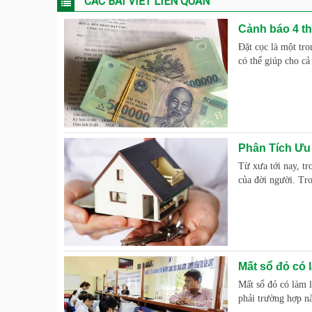
CÁC BÀI VIẾT LIÊN QUAN
Cảnh báo 4 th
Đặt cọc là một tro
có thể giúp cho cả
Phân Tích Ưu
Từ xưa tới nay, t
của đời người. Tr
Mất sổ đỏ có 
Mất sổ đỏ có làm l
phải trường hợp nà