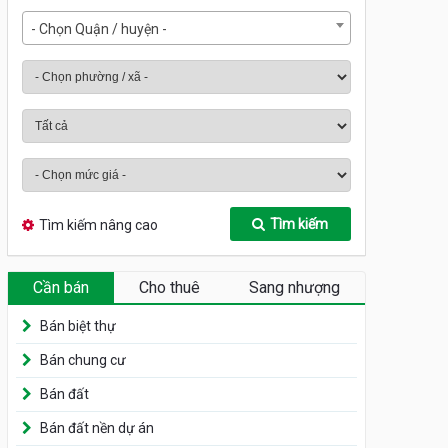
- Chọn Quận / huyện -
Tìm kiếm
Tìm kiếm nâng cao
Cần bán
Cho thuê
Sang nhượng
Bán biệt thự
Bán chung cư
Bán đất
Bán đất nền dự án