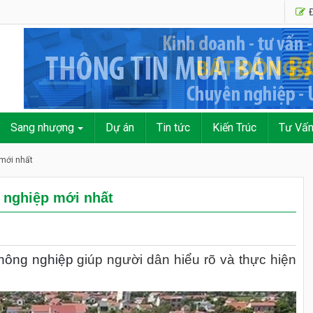
Đ
Sang nhượng
Dự án
Tin tức
Kiến Trúc
Tư Vấ
 mới nhất
g nghiệp mới nhất
 nông nghiệp
giúp người dân hiểu rõ và thực hiện