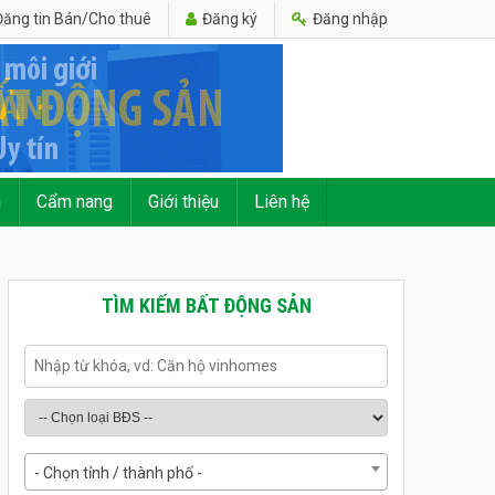
ăng tin Bán/Cho thuê
Đăng ký
Đăng nhập
n
Cẩm nang
Giới thiệu
Liên hệ
TÌM KIẾM BẤT ĐỘNG SẢN
- Chọn tỉnh / thành phố -