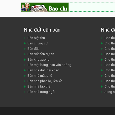
Nhà đất cần bán
Nhà đ
Bán biệt thự
Cho thu
Bán chung cư
Cho th
Bán đất
Cho th
Bán đất nền dự án
Cho th
Bán kho xưởng
Cho th
Bán mặt bằng, sàn văn phòng
Cho thu
Bán nhà đất loại khác
Cho th
Bán nhà mặt phố
Cho th
Bán nhà phân lô, liền kề
Cho thu
Bán nhà tập thể
Cho th
Bán nhà trong ngõ
Sang n