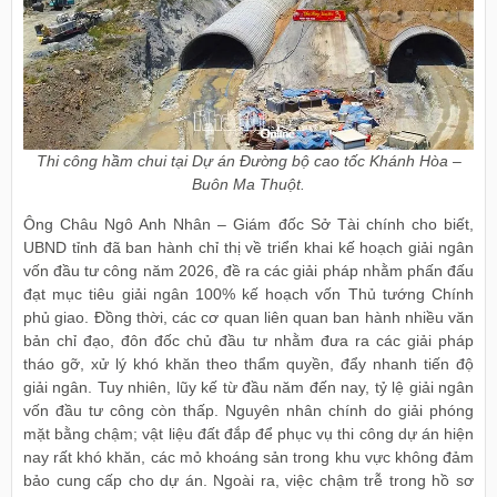
Thi công hầm chui tại Dự án Đường bộ cao tốc Khánh Hòa –
Buôn Ma Thuột.
Ông Châu Ngô Anh Nhân – Giám đốc Sở Tài chính cho biết,
UBND tỉnh đã ban hành chỉ thị về triển khai kế hoạch giải ngân
vốn đầu tư công năm 2026, đề ra các giải pháp nhằm phấn đấu
đạt mục tiêu giải ngân 100% kế hoạch vốn Thủ tướng Chính
phủ giao. Đồng thời, các cơ quan liên quan ban hành nhiều văn
bản chỉ đạo, đôn đốc chủ đầu tư nhằm đưa ra các giải pháp
tháo gỡ, xử lý khó khăn theo thẩm quyền, đẩy nhanh tiến độ
giải ngân. Tuy nhiên, lũy kế từ đầu năm đến nay, tỷ lệ giải ngân
vốn đầu tư công còn thấp. Nguyên nhân chính do giải phóng
mặt bằng chậm; vật liệu đất đắp để phục vụ thi công dự án hiện
nay rất khó khăn, các mỏ khoáng sản trong khu vực không đảm
bảo cung cấp cho dự án. Ngoài ra, việc chậm trễ trong hồ sơ