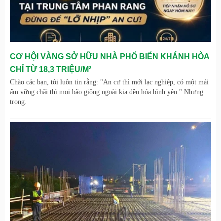
CƠ HỘI VÀNG SỞ HỮU NHÀ PHỐ BIỂN KHÁNH HÒA
CHỈ TỪ 18,3 TRIỆU/M²
Chào các bạn, tôi luôn tin rằng: "An cư thì mới lạc nghiệp, có một mái
ấm vững chãi thì mọi bão giông ngoài kia đều hóa bình yên." Nhưng
trong.