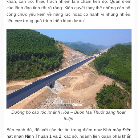
khăn, cản trở, thiếu trách nhiệm làm chậm tiến độ. Quan điểm
của lãnh đạo tỉnh rất rõ ràng: Kiên quyết thay thế những cán bộ,
công chức yếu kém về năng lực hoặc có hành vi nhũng nhiễu,
tiêu cực trong quá trình triển khai dự án”.
Đường bộ cao tốc Khánh Hòa – Buôn Ma Thuột đang hoàn
thiện.
Bên cạnh đó, đối với các dự án trọng điểm như
Nhà máy Điện
hạt nhân Ninh Thuận 1 và 2
, các sở, ngành liên quan phải khẩn