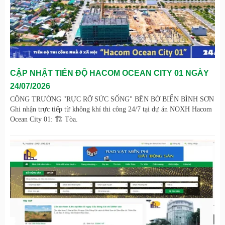
CẬP NHẬT TIẾN ĐỘ HACOM OCEAN CITY 01 NGÀY
24/07/2026
CÔNG TRƯỜNG "RỰC RỠ SỨC SỐNG" BÊN BỜ BIỂN BÌNH SƠN
Ghi nhận trực tiếp từ không khí thi công 24/7 tại dự án NOXH Hacom
Ocean City 01: 🏗️ Tòa.