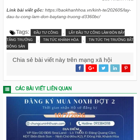
Link bài viết gốc:
https://baokhanhhoa.vn/kinh-te/202605/lay-
dau-tu-cong-lam-don-baytang-truong-d3360bc/
Tags:
,
ĐẦU TƯ CÔNG
LẤY ĐẦU TƯ CÔNG LÀM ĐÒN BẨY
,
,
TĂNG TRƯỞNG
TIN TỨC KHÁNH HÒA
TIN TỨC THỊ TRƯỜNG BẤT
ĐỘNG SẢN
Chia sẻ bài viết này trên mạng xã hội
CÁC BÀI VIẾT LIÊN QUAN