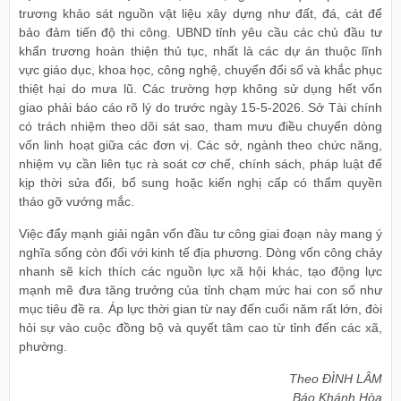
trương khảo sát nguồn vật liệu xây dựng như đất, đá, cát để
bảo đảm tiến độ thi công. UBND tỉnh yêu cầu các chủ đầu tư
khẩn trương hoàn thiện thủ tục, nhất là các dự án thuộc lĩnh
vực giáo dục, khoa học, công nghệ, chuyển đổi số và khắc phục
thiệt hại do mưa lũ. Các trường hợp không sử dụng hết vốn
giao phải báo cáo rõ lý do trước ngày 15-5-2026. Sở Tài chính
có trách nhiệm theo dõi sát sao, tham mưu điều chuyển dòng
vốn linh hoạt giữa các đơn vị. Các sở, ngành theo chức năng,
nhiệm vụ cần liên tục rà soát cơ chế, chính sách, pháp luật để
kịp thời sửa đổi, bổ sung hoặc kiến nghị cấp có thẩm quyền
tháo gỡ vướng mắc.
Việc đẩy mạnh giải ngân vốn đầu tư công giai đoạn này mang ý
nghĩa sống còn đối với kinh tế địa phương. Dòng vốn công chảy
nhanh sẽ kích thích các nguồn lực xã hội khác, tạo động lực
mạnh mẽ đưa tăng trưởng của tỉnh chạm mức hai con số như
mục tiêu đề ra. Áp lực thời gian từ nay đến cuối năm rất lớn, đòi
hỏi sự vào cuộc đồng bộ và quyết tâm cao từ tỉnh đến các xã,
phường.
Theo ĐÌNH LÂM
Báo Khánh Hòa