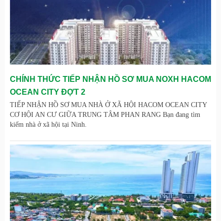
CHÍNH THỨC TIẾP NHẬN HỒ SƠ MUA NOXH HACOM
OCEAN CITY ĐỢT 2
TIẾP NHẬN HỒ SƠ MUA NHÀ Ở XÃ HỘI HACOM OCEAN CITY
CƠ HỘI AN CƯ GIỮA TRUNG TÂM PHAN RANG Bạn đang tìm
kiếm nhà ở xã hội tại Ninh.