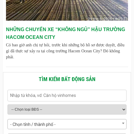
NHỮNG CHUYẾN XE “KHÔNG NGỦ” HẬU TRƯỜNG
HACOM OCEAN CITY
Có bao giờ anh chị tự hỏi, trước khi những bộ hồ sơ được duyệt, điều
gì đã thực sự xảy ra tại công trường Hacom Ocean City? Đó không
phải.
TÌM KIẾM BẤT ĐỘNG SẢN
- Chọn tỉnh / thành phố -