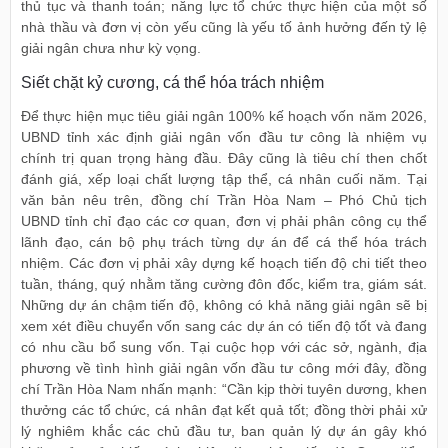
thủ tục và thanh toán; năng lực tổ chức thực hiện của một số
nhà thầu và đơn vị còn yếu cũng là yếu tố ảnh hưởng đến tỷ lệ
giải ngân chưa như kỳ vọng.
Siết chặt kỷ cương, cá thể hóa trách nhiệm
Để thực hiện mục tiêu giải ngân 100% kế hoạch vốn năm 2026,
UBND tỉnh xác định giải ngân vốn đầu tư công là nhiệm vụ
chính trị quan trọng hàng đầu. Đây cũng là tiêu chí then chốt
đánh giá, xếp loại chất lượng tập thể, cá nhân cuối năm. Tại
văn bản nêu trên, đồng chí Trần Hòa Nam – Phó Chủ tịch
UBND tỉnh chỉ đạo các cơ quan, đơn vị phải phân công cụ thể
lãnh đạo, cán bộ phụ trách từng dự án để cá thể hóa trách
nhiệm. Các đơn vị phải xây dựng kế hoạch tiến độ chi tiết theo
tuần, tháng, quý nhằm tăng cường đôn đốc, kiểm tra, giám sát.
Những dự án chậm tiến độ, không có khả năng giải ngân sẽ bị
xem xét điều chuyển vốn sang các dự án có tiến độ tốt và đang
có nhu cầu bổ sung vốn. Tại cuộc họp với các sở, ngành, địa
phương về tình hình giải ngân vốn đầu tư công mới đây, đồng
chí Trần Hòa Nam nhấn mạnh: “Cần kịp thời tuyên dương, khen
thưởng các tổ chức, cá nhân đạt kết quả tốt; đồng thời phải xử
lý nghiêm khắc các chủ đầu tư, ban quản lý dự án gây khó