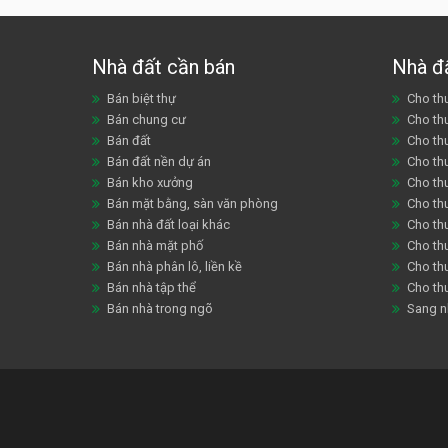
Nhà đất cần bán
Nhà đ
Bán biệt thự
Cho thu
Bán chung cư
Cho th
Bán đất
Cho th
Bán đất nền dự án
Cho th
Bán kho xưởng
Cho th
Bán mặt bằng, sàn văn phòng
Cho thu
Bán nhà đất loại khác
Cho th
Bán nhà mặt phố
Cho th
Bán nhà phân lô, liền kề
Cho thu
Bán nhà tập thể
Cho th
Bán nhà trong ngõ
Sang n