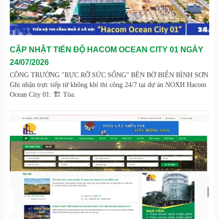
CẬP NHẬT TIẾN ĐỘ HACOM OCEAN CITY 01 NGÀY
24/07/2026
CÔNG TRƯỜNG "RỰC RỠ SỨC SỐNG" BÊN BỜ BIỂN BÌNH SƠN
Ghi nhận trực tiếp từ không khí thi công 24/7 tại dự án NOXH Hacom
Ocean City 01: 🏗️ Tòa.