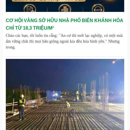
CƠ HỘI VÀNG SỞ HỮU NHÀ PHỐ BIỂN KHÁNH HÒA
CHỈ TỪ 18,3 TRIỆU/M²
Chào các bạn, tôi luôn tin rằng: "An cư thì mới lạc nghiệp, có một mái
ấm vững chãi thì mọi bão giông ngoài kia đều hóa bình yên." Nhưng
trong.