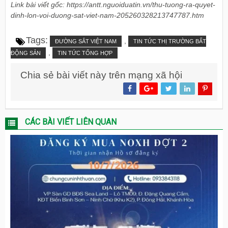
Link bài viết gốc: https://antt.nguoiduatin.vn/thu-tuong-ra-quyet-
dinh-lon-voi-duong-sat-viet-nam-205260328213747787.htm
Tags:
,
ĐƯỜNG SẮT VIỆT NAM
TIN TỨC THỊ TRƯỜNG BẤT
,
ĐỘNG SẢN
TIN TỨC TỔNG HỢP
Chia sẻ bài viết này trên mạng xã hội
CÁC BÀI VIẾT LIÊN QUAN