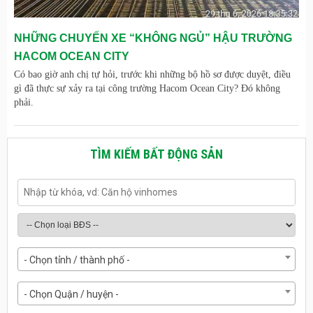
NHỮNG CHUYẾN XE “KHÔNG NGỦ” HẬU TRƯỜNG
HACOM OCEAN CITY
Có bao giờ anh chị tự hỏi, trước khi những bộ hồ sơ được duyệt, điều
gì đã thực sự xảy ra tại công trường Hacom Ocean City? Đó không
phải.
TÌM KIẾM BẤT ĐỘNG SẢN
- Chọn tỉnh / thành phố -
- Chọn Quận / huyện -