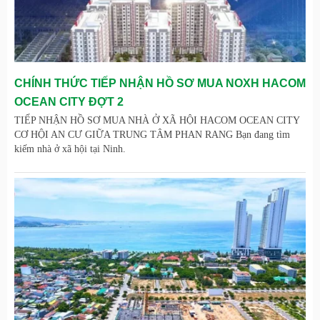
CHÍNH THỨC TIẾP NHẬN HỒ SƠ MUA NOXH HACOM
OCEAN CITY ĐỢT 2
TIẾP NHẬN HỒ SƠ MUA NHÀ Ở XÃ HỘI HACOM OCEAN CITY
CƠ HỘI AN CƯ GIỮA TRUNG TÂM PHAN RANG Bạn đang tìm
kiếm nhà ở xã hội tại Ninh.