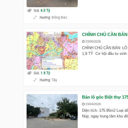
Giá
:
6.5 Tỷ
Hướng
:
Đông Bắc
CHÍNH CHỦ CẦN BÁN 
23/05/2026
CHÍNH CHỦ CẦN BÁN: LÔ
1,9 TỶ Cơ hội đầu tư sinh l
Giá
:
1.9 Tỷ
Hướng
:
Tây
Bán lô góc Biệt thự 17
23/04/2026
Diện tích: 175.95m2 Loại đ
Núp, ngay trung tâm khu đô