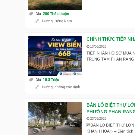
Giá
:
200 Thỏa thuận
Hướng
:
Đông Nam
CHÍNH THỨC TIẾP N
13/06/2026
TIẾP NHẬN HỒ SƠ MUA N
TRUNG TÂM PHAN RANG Bạn 
Giá
:
18.3 Triệu
Hướng
:
Không xác định
BÁN LÔ BIỆT THỰ LỚ
PHƯỜNG PHAN RANG
23/05/2026
🆘BÁN LÔ BIỆT THỰ LỚN
KHÁNH HOÀ✨ – Diện tích :