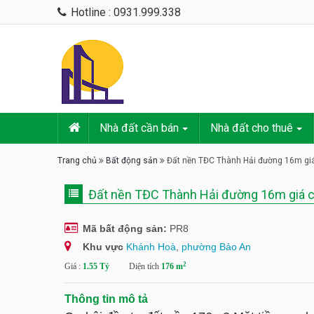
Hotline : 0931.999.338
Nhà đất cần bán
Nhà đất cho thuê
Trang chủ
Bất động sản
Đất nền TĐC Thành Hải đường 16m giá 
Đất nền TĐC Thành Hải đường 16m giá ch
Mã bất động sản:
PR8
Khu vực
Khánh Hoà
,
phường Bảo An
2
Giá :
1.55 Tỷ
Diện tích
176 m
Thông tin mô tả