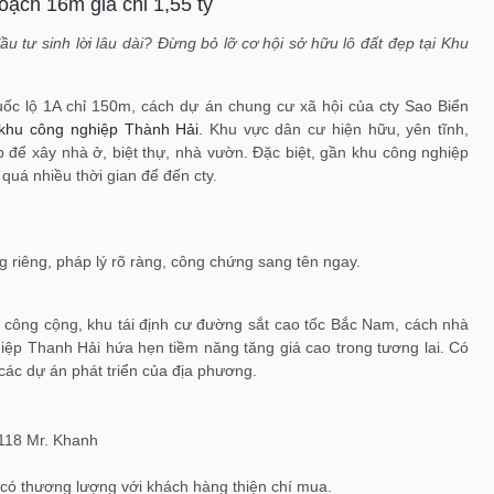
oạch 16m giá chỉ 1,55 tỷ
 tư sinh lời lâu dài? Đừng bỏ lỡ cơ hội sở hữu lô đất đẹp tại Khu
ốc lộ 1A chỉ 150m, cách dự án chung cư xã hội của cty Sao Biển
khu công nghiệp Thành Hải
. Khu vực dân cư hiện hữu, yên tĩnh,
ợp để xây nhà ở, biệt thự, nhà vườn. Đặc biệt, gần khu công nghiệp
uá nhiều thời gian để đến cty.
 riêng, pháp lý rõ ràng, công chứng sang tên ngay.
h công cộng, khu tái định cư đường sắt cao tốc Bắc Nam, cách nhà
iệp Thanh Hải hứa hẹn tiềm năng tăng giá cao trong tương lai. Có
các dự án phát triển của địa phương.
118 Mr. Khanh
á có thương lượng với khách hàng thiện chí mua.