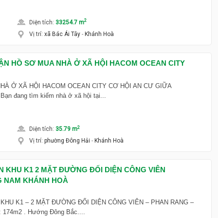
2
Diện tích
:
33254.7 m
Vị trí
:
xã Bác Ái Tây
-
Khánh Hoà
HẬN HỒ SƠ MUA NHÀ Ở XÃ HỘI HACOM OCEAN CITY
HÀ Ở XÃ HỘI HACOM OCEAN CITY CƠ HỘI AN CƯ GIỮA
đang tìm kiếm nhà ở xã hội tại...
2
Diện tích
:
35.79 m
Vị trí
:
phường Đông Hải
-
Khánh Hoà
N KHU K1 2 MẶT ĐƯỜNG ĐỐI DIỆN CÔNG VIÊN
 NAM KHÁNH HOÀ
 KHU K1 – 2 MẶT ĐƯỜNG ĐỐI DIỆN CÔNG VIÊN – PHAN RANG –
 174m2 . Hướng Đông Bắc....