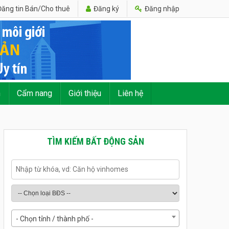
ăng tin Bán/Cho thuê
Đăng ký
Đăng nhập
n
Cẩm nang
Giới thiệu
Liên hệ
TÌM KIẾM BẤT ĐỘNG SẢN
- Chọn tỉnh / thành phố -