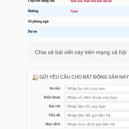
Loại bất động sản
Bán đất
,
Bán đất nền dự án
Hướng
Nam
Số phòng ngủ
Dự án
Chia sẻ bài viết này trên mạng xã hội
GỬI YÊU CẦU CHO BẤT ĐỘNG SẢN NÀY
Họ tên
Điện thoại
Địa chỉ
Tiêu đề
Mục đích