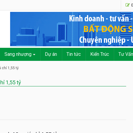
Đ
Sang nhượng
Dự án
Tin tức
Kiến Trúc
Tư Vấ
chỉ 1,55 tỷ
ỉ 1,55 tỷ