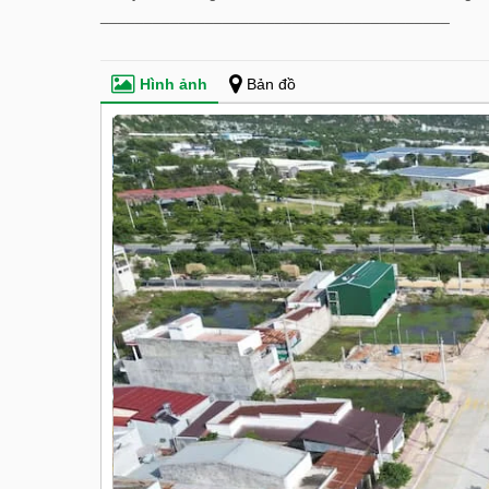
________________________________________
Hình ảnh
Bản đồ