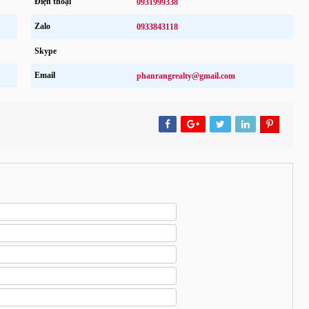
Điện thoại
0931999338
Zalo
0933843118
Skype
Email
phanrangrealty@gmail.com