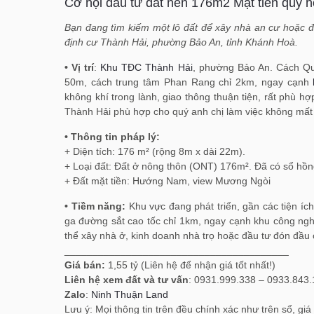
Cơ hội đầu tư đất nền 176m2 Mặt tiền quy h
Bạn đang tìm kiếm một lô đất để xây nhà an cư hoặc đầu
định cư Thành Hải, phường Bảo An, tỉnh Khánh Hoà.
• Vị trí
:
Khu TĐC Thành Hải
, phường Bảo An. Cách Qu
50m, cách trung tâm Phan Rang chỉ 2km, ngay cạnh
không khí trong lành, giao thông thuận tiện, rất phù h
Thành Hải phù hợp cho quý anh chị làm việc không mất q
• Thông tin pháp lý:
+ Diện tích: 176 m² (rộng 8m x dài 22m).
+ Loại đất: Đất ở nông thôn (ONT) 176m². Đã có sổ hồng
+ Đất mặt tiền: Hướng Nam, view Mương Ngòi
• Tiềm năng:
Khu vực đang phát triển, gần các tiện íc
ga đường sắt cao tốc chỉ 1km, ngay cạnh khu công ngh
thể xây nhà ở, kinh doanh nhà trọ hoặc đầu tư đón đầu 
________________________________________
Giá bán:
1,55 tỷ (Liên hệ để nhận giá tốt nhất!)
Liên hệ xem đất và tư vấn
: 0931.999.338 – 0933.843.
Zalo
:
Ninh Thuận Land
Lưu ý: Mọi thông tin trên đều chính xác như trên sổ, gi