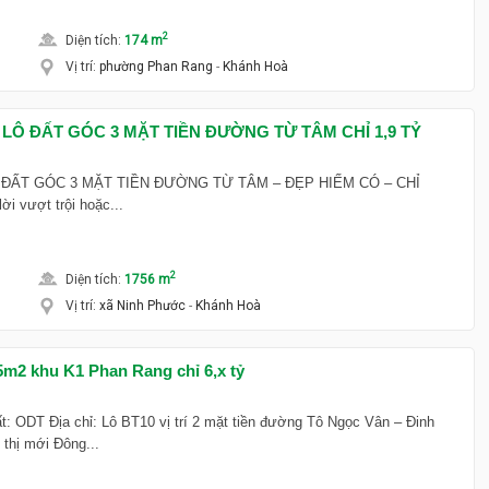
2
Diện tích
:
174 m
Vị trí
:
phường Phan Rang
-
Khánh Hoà
LÔ ĐẤT GÓC 3 MẶT TIỀN ĐƯỜNG TỪ TÂM CHỈ 1,9 TỶ
 ĐẤT GÓC 3 MẶT TIỀN ĐƯỜNG TỪ TÂM – ĐẸP HIẾM CÓ – CHỈ
ời vượt trội hoặc...
2
Diện tích
:
1756 m
Vị trí
:
xã Ninh Phước
-
Khánh Hoà
5m2 khu K1 Phan Rang chỉ 6,x tỷ
ất: ODT Địa chỉ: Lô BT10 vị trí 2 mặt tiền đường Tô Ngọc Vân – Đinh
 thị mới Đông...