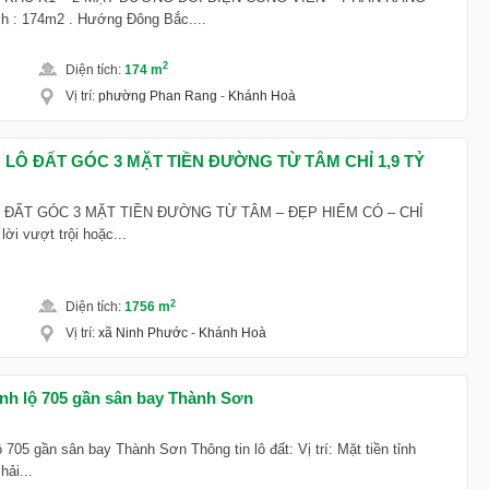
 : 174m2 . Hướng Đông Bắc....
2
Diện tích
:
174 m
Vị trí
:
phường Phan Rang
-
Khánh Hoà
LÔ ĐẤT GÓC 3 MẶT TIỀN ĐƯỜNG TỪ TÂM CHỈ 1,9 TỶ
 ĐẤT GÓC 3 MẶT TIỀN ĐƯỜNG TỪ TÂM – ĐẸP HIẾM CÓ – CHỈ
ời vượt trội hoặc...
2
Diện tích
:
1756 m
Vị trí
:
xã Ninh Phước
-
Khánh Hoà
tỉnh lộ 705 gần sân bay Thành Sơn
ộ 705 gần sân bay Thành Sơn Thông tin lô đất: Vị trí: Mặt tiền tỉnh
hải...