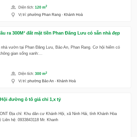
2
Diện tích
:
120 m
Vị trí
:
phường Phan Rang
-
Khánh Hoà
 đâu ra 300M² đất mặt tiền Phan Đăng Lưu có sẵn nhà đẹp
n nhà vườn tại Phan Đăng Lưu, Bảo An, Phan Rang. Cơ hội hiếm có
hông gian sống xanh:...
2
Diện tích
:
300 m
Vị trí
:
phường Bảo An
-
Khánh Hoà
ội đường ô tô giá chỉ 1,x tỷ
: ONT Địa chỉ: Khu dân cư Khánh Hội, xã Ninh Hải, tỉnh Khánh Hòa
ỷ Liên hệ: 0933843118 Mr. Khanh