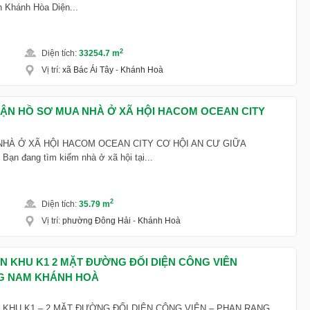
h Khánh Hòa Diện...
2
Diện tích
:
33254.7 m
Vị trí
:
xã Bác Ái Tây
-
Khánh Hoà
HẬN HỒ SƠ MUA NHÀ Ở XÃ HỘI HACOM OCEAN CITY
NHÀ Ở XÃ HỘI HACOM OCEAN CITY CƠ HỘI AN CƯ GIỮA
 đang tìm kiếm nhà ở xã hội tại...
2
Diện tích
:
35.79 m
Vị trí
:
phường Đông Hải
-
Khánh Hoà
ỚN KHU K1 2 MẶT ĐƯỜNG ĐỐI DIỆN CÔNG VIÊN
G NAM KHÁNH HOÀ
N KHU K1 – 2 MẶT ĐƯỜNG ĐỐI DIỆN CÔNG VIÊN – PHAN RANG