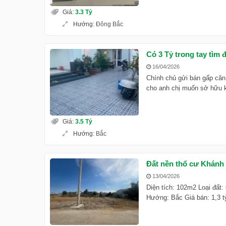
Giá
:
3.3 Tỷ
Hướng
:
Đông Bắc
Có 3 Tỷ trong tay tìm
16/04/2026
Chính chủ gửi bán gấp că
cho anh chị muốn sở hữu k
Giá
:
3.5 Tỷ
Hướng
:
Bắc
Đất nền thổ cư Khánh H
13/04/2026
Diện tích: 102m2 Loại đất
Hướng: Bắc Giá bán: 1,3 t