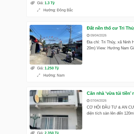
Giá
:
1.3 Tỷ
Hướng
:
Đông Bắc
Đất nền thổ cư Tri Thủy
09/04/2026
Địa chỉ: Tri Thủy, xã Ninh 
20m) View: Hướng Nam Giá 
Giá
:
1.250 Tỷ
Hướng
:
Nam
Căn nhà ‘vừa túi tiền’
07/04/2026
CƠ HỘI ĐẦU TƯ & AN CƯ T
diện tích sàn lên đến 120m
Giá
:
2.350 Tỷ