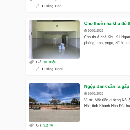
Hướng
:
Bắc
Cho thuê nhà khu đô 
30/03/2026
Cho thuê nhà Khu K1 Ngang 
phòng, spa, yoga, để ở, kin
Giá
:
10 Triệu
Hướng
:
Nam
Ngộp Bank cần ra gấp
26/03/2026
Vị trí: Mặt tiền đường K8
Hải, tỉnh Khánh Hòa Đất h
Giá
:
5.2 Tỷ