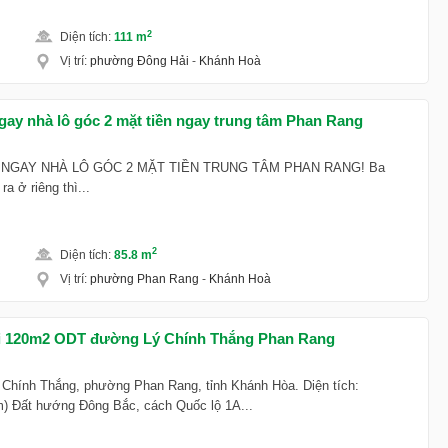
2
Diện tích
:
111 m
Vị trí
:
phường Đông Hải
-
Khánh Hoà
gay nhà lô góc 2 mặt tiền ngay trung tâm Phan Rang
U NGAY NHÀ LÔ GÓC 2 MẶT TIỀN TRUNG TÂM PHAN RANG! Ba
ra ở riêng thì...
2
Diện tích
:
85.8 m
Vị trí
:
phường Phan Rang
-
Khánh Hoà
ại 120m2 ODT đường Lý Chính Thắng Phan Rang
ý Chính Thắng, phường Phan Rang, tỉnh Khánh Hòa. Diện tích:
m) Đất hướng Đông Bắc, cách Quốc lộ 1A...