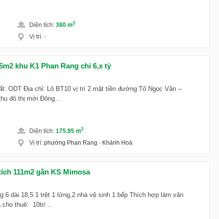
2
Diện tích
:
380 m
Vị trí
:
-
75m2 khu K1 Phan Rang chỉ 6,x tỷ
ất: ODT Địa chỉ: Lô BT10 vị trí 2 mặt tiền đường Tô Ngọc Vân –
hu đô thị mới Đông...
2
Diện tích
:
175.95 m
Vị trí
:
phường Phan Rang
-
Khánh Hoà
 tích 111m2 gần KS Mimosa
6 dài 18,5 1 trệt 1 lửng,2 nhà vệ sinh 1 bếp Thích hợp làm văn
 cho thuê: 10tr/...