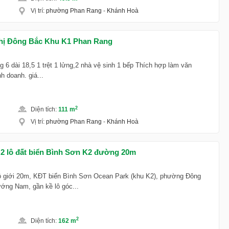
Vị trí
:
phường Phan Rang
-
Khánh Hoà
thị Đông Bắc Khu K1 Phan Rang
6 dài 18,5 1 trệt 1 lửng,2 nhà vệ sinh 1 bếp Thích hợp làm văn
h doanh. giá...
2
Diện tích
:
111 m
Vị trí
:
phường Phan Rang
-
Khánh Hoà
 2 lô đất biển Bình Sơn K2 đường 20m
 lộ giới 20m, KĐT biển Bình Sơn Ocean Park (khu K2), phường Đông
ướng Nam, gần kề lô góc...
2
Diện tích
:
162 m