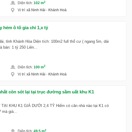
2
Diện tích
:
102 m
Vị trí
:
xã Ninh Hải
-
Khánh Hoà
 hẻm ô tô gia chỉ 1,x tỷ
Hải, tỉnh Khánh Hòa Diện tích: 100m2 full thổ cư ( ngang 5m, dài
bán: 1 tỷ 250 Liên...
2
Diện tích
:
100 m
Vị trí
:
xã Ninh Hải
-
Khánh Hoà
 nhất còn sót lại tại trục đường sầm uất khu K1
ẠI KHU K1 GIÁ DƯỚI 2,4 TỶ Hiếm có căn nhà nào tại K1 có
² mà giá...
2
Diện tích
:
49.5 m