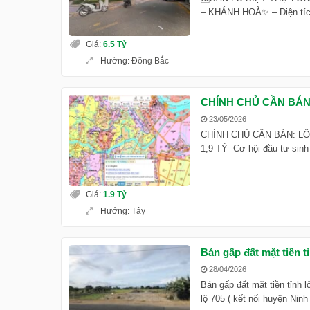
– KHÁNH HOÀ✨ – Diện tích
Giá
:
6.5 Tỷ
Hướng
:
Đông Bắc
CHÍNH CHỦ CẦN BÁN 
23/05/2026
CHÍNH CHỦ CẦN BÁN: LÔ
1,9 TỶ Cơ hội đầu tư sinh l
Giá
:
1.9 Tỷ
Hướng
:
Tây
Bán gấp đất mặt tiền 
28/04/2026
Bán gấp đất mặt tiền tỉnh l
lộ 705 ( kết nối huyện Ninh 