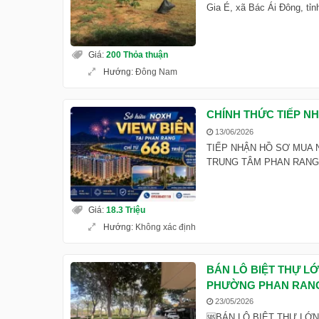
Gia É, xã Bác Ái Đông, tỉn
Giá
:
200 Thỏa thuận
Hướng
:
Đông Nam
CHÍNH THỨC TIẾP N
13/06/2026
TIẾP NHẬN HỒ SƠ MUA 
TRUNG TÂM PHAN RANG Bạn
Giá
:
18.3 Triệu
Hướng
:
Không xác định
BÁN LÔ BIỆT THỰ L
PHƯỜNG PHAN RAN
23/05/2026
🆘BÁN LÔ BIỆT THỰ LỚ