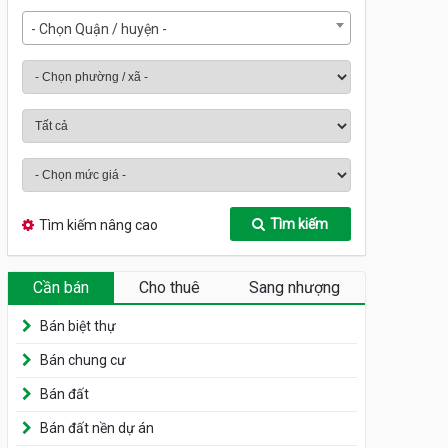
- Chọn Quận / huyện -
Tìm kiếm
Tìm kiếm nâng cao
Cần bán
Cho thuê
Sang nhượng
Bán biệt thự
Bán chung cư
Bán đất
Bán đất nền dự án