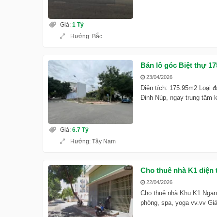
Giá
:
1 Tỷ
Hướng
:
Bắc
Bán lô góc Biệt thự 1
23/04/2026
Diện tích: 175.95m2 Loại đ
Đinh Núp, ngay trung tâm k
Giá
:
6.7 Tỷ
Hướng
:
Tây Nam
Cho thuê nhà K1 diện
22/04/2026
Cho thuê nhà Khu K1 Ngang 
phòng, spa, yoga vv.vv Giá