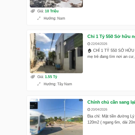
Giá
:
10 Triệu
Hướng
:
Nam
Chỉ 1 Tỷ 550 Sở hữu n
22/04/2026
🏠 CHỈ 1 TỶ 550 SỞ HỮ
mẹ trẻ đang tìm nơi an cư, 
Giá
:
1.55 Tỷ
Hướng
:
Tây Nam
Chính chủ cần sang l
20/04/2026
Địa chỉ: Mặt tiền đường L
120m2 ( ngang 6m, dài 20