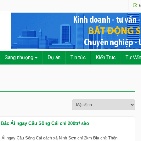
Đ
Sang nhượng
Dự án
Tin tức
Kiến Trúc
Tư Vấ
 Bác Ái ngay Cầu Sông Cái chỉ 200tr/ sào
c Ái ngay Cầu Sông Cái cách xã Ninh Sơn chỉ 2km Địa chỉ: Thôn