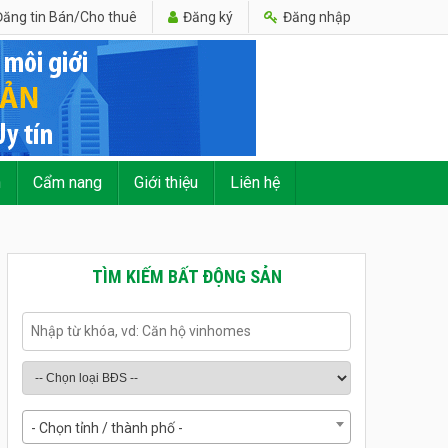
ăng tin Bán/Cho thuê
Đăng ký
Đăng nhập
n
Cẩm nang
Giới thiệu
Liên hệ
TÌM KIẾM BẤT ĐỘNG SẢN
- Chọn tỉnh / thành phố -